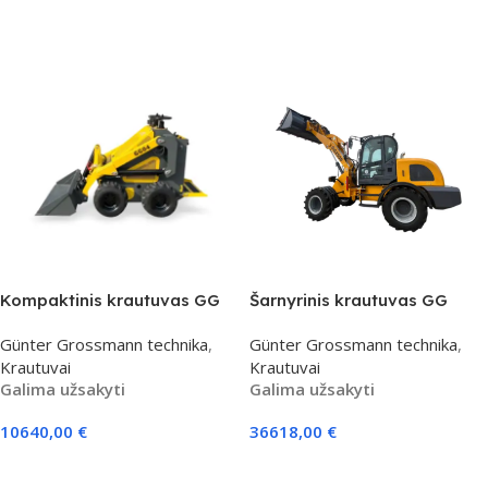
Į Krepšelį
Kompaktinis krautuvas GG
Šarnyrinis krautuvas GG
04
2500
Günter Grossmann technika
,
Günter Grossmann technika
,
Krautuvai
Krautuvai
Galima užsakyti
Galima užsakyti
10640,00
€
36618,00
€
Į Krepšelį
Į Krepšelį