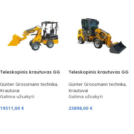
Teleskopinis krautuvas GG
Teleskopinis krautuvas GG
06T
010T
Günter Grossmann technika
,
Günter Grossmann technika
,
Krautuvai
Krautuvai
Galima užsakyti
Galima užsakyti
19511,00
€
23898,00
€
Į Krepšelį
Į Krepšelį