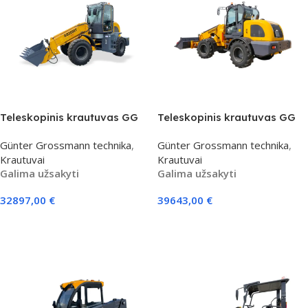
Teleskopinis krautuvas GG
Teleskopinis krautuvas GG
2000T
2500T
Günter Grossmann technika
,
Günter Grossmann technika
,
Krautuvai
Krautuvai
Galima užsakyti
Galima užsakyti
32897,00
€
39643,00
€
Į Krepšelį
Į Krepšelį