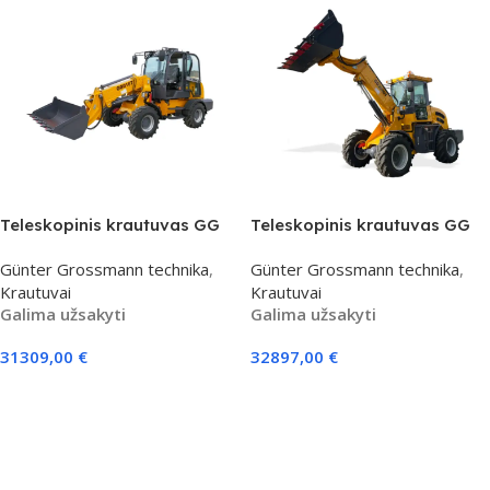
Teleskopinis krautuvas GG
Teleskopinis krautuvas GG
016T
2000TEL
Günter Grossmann technika
,
Günter Grossmann technika
,
Krautuvai
Krautuvai
Galima užsakyti
Galima užsakyti
31309,00
€
32897,00
€
Į Krepšelį
Į Krepšelį