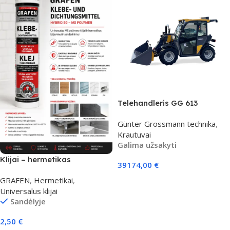
Telehandleris GG 613
Günter Grossmann technika
,
Krautuvai
Galima užsakyti
Klijai – hermetikas
39174,00
€
GRAFEN
,
Hermetikai
,
Į Krepšelį
Universalus klijai
Sandėlyje
2,50
€