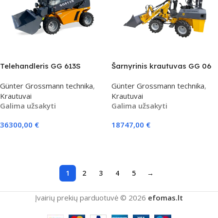
Telehandleris GG 613S
Šarnyrinis krautuvas GG 06
Günter Grossmann technika
,
Günter Grossmann technika
,
Krautuvai
Krautuvai
Galima užsakyti
Galima užsakyti
36300,00
€
18747,00
€
Į Krepšelį
Į Krepšelį
1
2
3
4
5
→
Įvairių prekių parduotuvė © 2026
efomas.lt