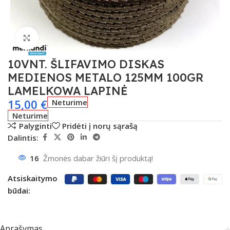
Spustelėkite, kad padidintumėte
10VNT. ŠLIFAVIMO DISKAS
MEDIENOS METALO 125MM 100GR
LAMELKOWA LAPINĖ
15,00
€
Neturime
Neturime
Palyginti
Pridėti į norų sąrašą
Dalintis:
16
Žmonės dabar žiūri šį produktą!
Atsiskaitymo
būdai:
Aprašymas