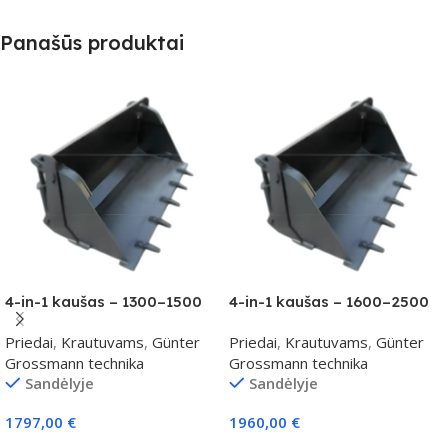
Panašūs produktai
4-in-1 kaušas – 1300–1500
4-in-1 kaušas – 1600–2500
kg klasei
kg klasei
Priedai
,
Krautuvams
,
Günter
Priedai
,
Krautuvams
,
Günter
Grossmann technika
Grossmann technika
Sandėlyje
Sandėlyje
1797,00
€
1960,00
€