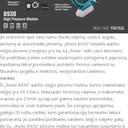
Jei svarstote apie savo namo išorės valymą, sodo ir augalų
laistymą ar automobilio plovimą, „Ronix 8930“ belaidis aukšto
slėgio plovimo įrenginys yra tai, ką „Ronix“ siūlo savo klientams.
Šis praktiškas įrankis suteikia naudotojams patogumą ir paprastą
naudojimą dėl ergonomiškos pistoleto formos rankenos su
fiksavimo jungikliu ir minkštos, neslystančios rankenos.
Variklis
Ši „Ronix 8930“ aukšto slėgio plovimo mašina, kurios maksimalus
slėgis yra 24,5 baro, tinka lauko teritorijų valymui, o maksimalus
srautas yra 2 l/min.
Ją taip pat galima naudoti automobiliui,
motociklui ar sodo baldams plauti.
Šis įrenginys aprūpintas
galingu 20 voltų varikliu, kuris garantuoja ilgą tarnavimo laiką ir
patvarumą.
Jis padidina purškiamo vandens slėgį ir valymo galią.
Be to, „Ronix 8930“ plovimo mašina turi savaiminio įsisiurbimo iš