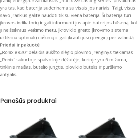
įrankį energija.
Svarbiausias „Ronix 89 Lasting Series“ privalumas
yra tas, kad baterija suderinama su visais jos nariais.
Taigi, visus
savo įrankius galite naudoti tik su viena baterija.
Ši baterija turi
įkrovos indikatorių ir gali informuoti jus apie baterijos būseną, kol
ji neišsikraus veikimo metu.
Įkroviklio greito įkrovimo sistema
užtikrina optimalų našumą ir gali įkrauti jūsų įrenginį per valandą.
Priedai ir pakuotė
„Ronix 8930“ belaidis aukšto slėgio plovimo įrenginys tiekiamas
„Ronix“ sukurtoje spalvotoje dėžutėje, kurioje yra 6 m žarna,
tinklinis maišas, butelio jungtis, ploviklio butelis ir purškimo
antgalis.
Panašūs produktai