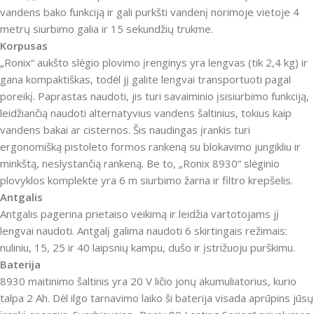
vandens bako funkciją ir gali purkšti vandenį norimoje vietoje 4
metrų siurbimo galia ir 15 sekundžių trukme.
Korpusas
„Ronix“ aukšto slėgio plovimo įrenginys yra lengvas (tik 2,4 kg) ir
gana kompaktiškas, todėl jį galite lengvai transportuoti pagal
poreikį.
Paprastas naudoti, jis turi savaiminio įsisiurbimo funkciją,
leidžiančią naudoti alternatyvius vandens šaltinius, tokius kaip
vandens bakai ar cisternos.
Šis naudingas įrankis turi
ergonomišką pistoleto formos rankeną su blokavimo jungikliu ir
minkštą, neslystančią rankeną.
Be to, „Ronix 8930“ slėginio
plovyklos komplekte yra 6 m siurbimo žarna ir filtro krepšelis.
Antgalis
Antgalis pagerina prietaiso veikimą ir leidžia vartotojams jį
lengvai naudoti.
Antgalį galima naudoti 6 skirtingais režimais:
nuliniu, 15, 25 ir 40 laipsnių kampu, dušo ir įstrižuoju purškimu.
Baterija
8930 maitinimo šaltinis yra 20 V ličio jonų akumuliatorius, kurio
talpa 2 Ah.
Dėl ilgo tarnavimo laiko ši baterija visada aprūpins jūsų