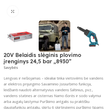
Spustelėkite, kad padidintumėte
20V Belaidis slėginis plovimo
įrenginys 24,5 bar „8930”
Savybės
Lengvas ir nešiojamas – idealiai tinka vietovėms be vandens
ar elektros prijungimo
Savaiminio įsisiurbimo funkcija,
leidžianti naudoti alternatyvius vandens šaltinius, pvz.,
vandens statines ar cisternas Namo išorės ir sodo valymui
arba augalų laistymui Purškimo antgalis su praktišku
daugiafunkciu antgaliu, skirtu 6 skirtingiems purškimo tipams