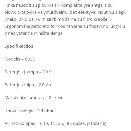
Tinka naudoti su plovikliais – komplekte yra antgalis su
ploviklio talpykla Valymui švelniu, bet efektyviu vidutiniu slėgiu
(maks. 24,5 bar) 6 m siurbimo žarna su filtro krepšeliu
Ergonomiška pistoleto formos rankena su fiksavimo jungikliu
ir neslystančia minkšta danga
Specifikacijos
Modelis – 8930
Baterijos įtampa – 20 V
Baterijos talpa – 2.0 Ah
Maksimalus srautas
– 2 L/min
Darbinis slėgis
– 24.5Bar
Purkštuko tipas
–
6 (0, 15, 25, 40, dušas, įstrižainė)