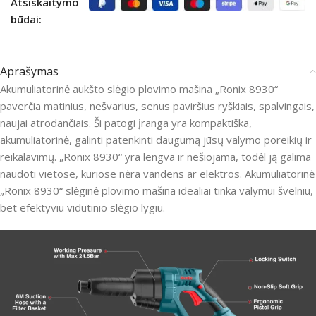
Atsiskaitymo
būdai:
Aprašymas
Akumuliatorinė aukšto slėgio plovimo mašina „Ronix 8930“
paverčia matinius, nešvarius, senus paviršius ryškiais, spalvingais,
naujai atrodančiais.
Ši patogi įranga yra kompaktiška,
akumuliatorinė, galinti patenkinti daugumą jūsų valymo poreikių ir
reikalavimų.
„Ronix 8930“ yra lengva ir nešiojama, todėl ją galima
naudoti vietose, kuriose nėra vandens ar elektros.
Akumuliatorinė
„Ronix 8930“ slėginė plovimo mašina idealiai tinka valymui švelniu,
bet efektyviu vidutinio slėgio lygiu.