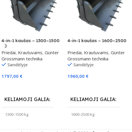
4-in-1 kaušas – 1300–1500
4-in-1 kaušas – 1600–2500
kg klasei
kg klasei
Priedai
,
Krautuvams
,
Günter
Priedai
,
Krautuvams
,
Günter
Grossmann technika
Grossmann technika
Sandėlyje
Sandėlyje
1797,00
€
1960,00
€
Į Krepšelį
Į Krepšelį
KELIAMOJI GALIA
KELIAMOJI GALIA
1300–1500 kg
1600–2500 kg