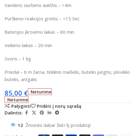
Vandens siurbimo aukštis
– >4m
Purškimo reakcijos greitis
– <15 Sec
Baterijos įkrovimo laikas – 60 min
Veikimo laikas
– 20 min
Svoris – 1 kg
Priedai –
6 m žarna, tinklinis maišelis, butelio jungtis, ploviklio
butelis, antgalis
85,00
€
Neturime
Neturime
Palyginti
Pridėti į norų sąrašą
Dalintis:
12
Žmonės dabar žiūri šį produktą!