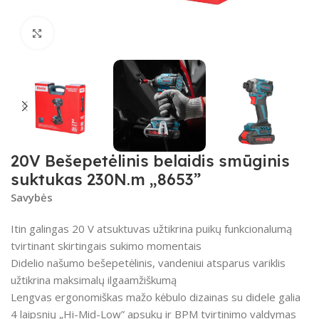
Spustelėkite, kad padidintumėte
20V Bešepetėlinis belaidis smūginis
suktukas 230N.m „8653”
Savybės
Itin galingas 20 V atsuktuvas užtikrina puikų funkcionalumą
tvirtinant skirtingais sukimo momentais
Didelio našumo bešepetėlinis, vandeniui atsparus variklis
užtikrina maksimalų ilgaamžiškumą
Lengvas ergonomiškas mažo kėbulo dizainas su didele galia
4 laipsnių „Hi-Mid-Low” apsukų ir BPM tvirtinimo valdymas