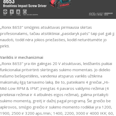
„Ronix 8653” smūginis atsuktuvas pirmiausia skirtas
profesionalams, tačiau atsitiktiniai „pasidaryk pats” taip pat gali jį
naudoti, todėl nėra jokios priežasties, kodėl neturėtumėte jo
pirkti.
Variklis ir mechanizmai
„Ronix 8653” yra itin galingas 20 V atsuktuvas, leidžiantis puikiai
funkcionaliai pritvirtinti skirtingais sukimo momentais. Jo didelio
našumo bešepetėlinis, vandeniui atsparus variklis užtikrina
maksimalų ilgą tarnavimo laiką. Be to, pateikiami 4 greičiai „Hi-
Mid-Low RPM & IPM”; įrengtas 4 pavaros valdymo režimai (4
priekiniai režimai ir 4 atbulinės eigos režimai), galima pritaikyti
sukimo momentą, greitį ir dažnį pagal programą. Šie greičio be
apkrovos, smūgio greičio ir sukimo momento rodikliai yra 1200,
1900, 2500 ir 3200 aps./min.; 1400, 2200, 3000 ir 4000 IKK; 60,