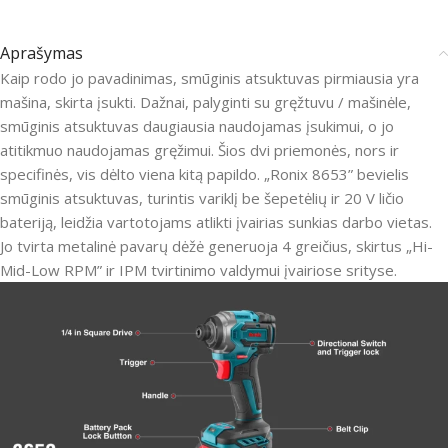
Aprašymas
Kaip rodo jo pavadinimas, smūginis atsuktuvas pirmiausia yra
mašina, skirta įsukti. Dažnai, palyginti su gręžtuvu / mašinėle,
smūginis atsuktuvas daugiausia naudojamas įsukimui, o jo
atitikmuo naudojamas gręžimui. Šios dvi priemonės, nors ir
specifinės, vis dėlto viena kitą papildo. „Ronix 8653” bevielis
smūginis atsuktuvas, turintis variklį be šepetėlių ir 20 V ličio
bateriją, leidžia vartotojams atlikti įvairias sunkias darbo vietas.
Jo tvirta metalinė pavarų dėžė generuoja 4 greičius, skirtus „Hi-
Mid-Low RPM” ir IPM tvirtinimo valdymui įvairiose srityse.