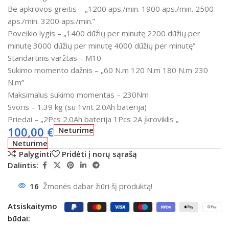
Be apkrovos greitis – „1200 aps./min. 1900 aps./min. 2500
aps./min. 3200 aps./min.”
Poveikio lygis – „1400 dūžių per minutę 2200 dūžių per
minutę 3000 dūžių per minutę 4000 dūžių per minutę”
Standartinis varžtas – M10
Sukimo momento dažnis – „60 N.m 120 N.m 180 N.m 230
N.m”
Maksimalus sukimo momentas – 230Nm
Svoris – 1.39 kg (su 1vnt 2.0Ah baterija)
Priedai – „2Pcs 2.0Ah baterija 1Pcs 2A įkroviklis „
100,00
€
Neturime
Neturime
Palyginti
Pridėti į norų sąrašą
Dalintis:
16
Žmonės dabar žiūri šį produktą!
Atsiskaitymo
būdai: