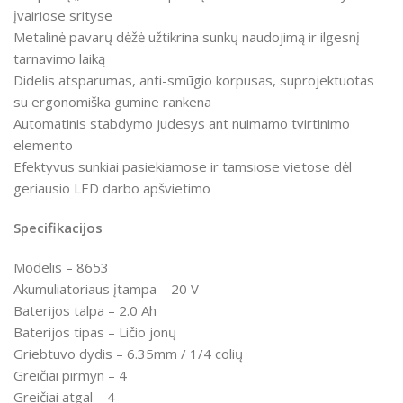
įvairiose srityse
Metalinė pavarų dėžė užtikrina sunkų naudojimą ir ilgesnį
tarnavimo laiką
Didelis atsparumas, anti-smūgio korpusas, suprojektuotas
su ergonomiška gumine rankena
Automatinis stabdymo judesys ant nuimamo tvirtinimo
elemento
Efektyvus sunkiai pasiekiamose ir tamsiose vietose dėl
geriausio LED darbo apšvietimo
Specifikacijos
Modelis – 8653
Akumuliatoriaus įtampa – 20 V
Baterijos talpa – 2.0 Ah
Baterijos tipas – Ličio jonų
Griebtuvo dydis – 6.35mm / 1/4 colių
Greičiai pirmyn – 4
Greičiai atgal – 4