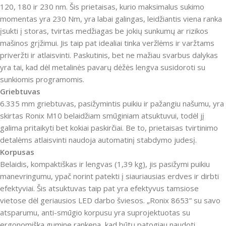
120, 180 ir 230 nm. Šis prietaisas, kurio maksimalus sukimo
momentas yra 230 Nm, yra labai galingas, leidžiantis viena ranka
įsukti į storas, tvirtas medžiagas be jokių sunkumų ar rizikos
mašinos grįžimui. Jis taip pat idealiai tinka veržlėms ir varžtams
priveržti ir atlaisvinti. Paskutinis, bet ne mažiau svarbus dalykas
yra tai, kad dėl metalinės pavarų dėžės lengva susidoroti su
sunkiomis programomis.
Griebtuvas
6.335 mm griebtuvas, pasižymintis puikiu ir pažangiu našumu, yra
skirtas Ronix M10 belaidžiam smūginiam atsuktuvui, todėl jį
galima pritaikyti bet kokiai paskirčiai. Be to, prietaisas tvirtinimo
detalėms atlaisvinti naudoja automatinį stabdymo judesį.
Korpusas
Belaidis, kompaktiškas ir lengvas (1,39 kg), jis pasižymi puikiu
manevringumu, ypač norint patekti į siauriausias erdves ir dirbti
efektyviai. Šis atsuktuvas taip pat yra efektyvus tamsiose
vietose dėl geriausios LED darbo šviesos. „Ronix 8653” su savo
atsparumu, anti-smūgio korpusu yra suprojektuotas su
ergonomiška gumine rankena, kad būtų patogiau naudoti.