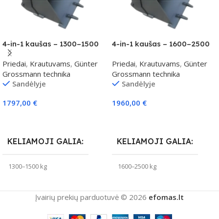
4-in-1 kaušas – 1300–1500
4-in-1 kaušas – 1600–2500
kg klasei
kg klasei
Priedai
,
Krautuvams
,
Günter
Priedai
,
Krautuvams
,
Günter
Grossmann technika
Grossmann technika
Sandėlyje
Sandėlyje
1797,00
€
1960,00
€
Į Krepšelį
Į Krepšelį
KELIAMOJI GALIA
KELIAMOJI GALIA
1300–1500 kg
1600–2500 kg
Įvairių prekių parduotuvė © 2026
efomas.lt