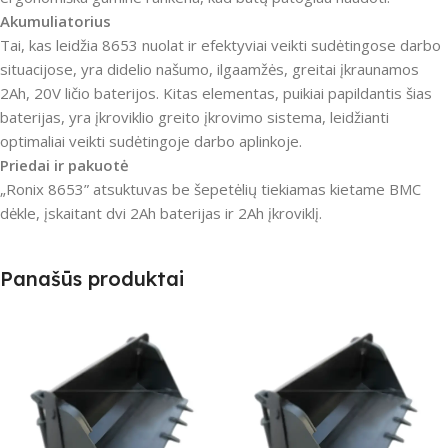
Akumuliatorius
Tai, kas leidžia 8653 nuolat ir efektyviai veikti sudėtingose darbo
situacijose, yra didelio našumo, ilgaamžės, greitai įkraunamos
2Ah, 20V ličio baterijos. Kitas elementas, puikiai papildantis šias
baterijas, yra įkroviklio greito įkrovimo sistema, leidžianti
optimaliai veikti sudėtingoje darbo aplinkoje.
Priedai ir pakuotė
„Ronix 8653” atsuktuvas be šepetėlių tiekiamas kietame BMC
dėkle, įskaitant dvi 2Ah baterijas ir 2Ah įkroviklį.
Panašūs produktai