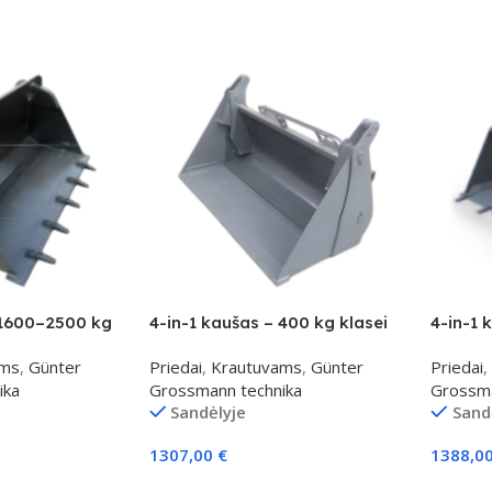
 1600–2500 kg
4-in-1 kaušas – 400 kg klasei
4-in-1 
ams
,
Günter
Priedai
,
Krautuvams
,
Günter
Priedai
,
ika
Grossmann technika
Grossma
Sandėlyje
Sand
1307,00
€
1388,0
Į Krepšelį
Į Krepš