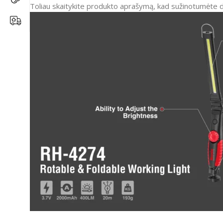
Toliau skaitykite produkto aprašymą, kad sužinotumėte 