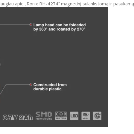
daugiau apie „Ronix RH-4274” magnetinį sulankstomą ir pasukamą 