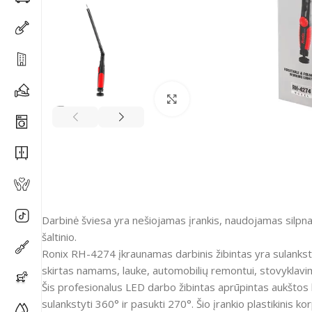
Spustelėkite, kad padidi
Darbinė šviesa yra nešiojamas įrankis, naudojamas silpna
šaltinio.
Ronix RH-4274 įkraunamas darbinis žibintas yra sulanksto
skirtas namams, lauke, automobilių remontui, stovyklavimui
Šis profesionalus LED darbo žibintas aprūpintas aukšto
sulankstyti 360° ir pasukti 270°. Šio įrankio plastikinis k