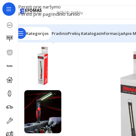
Pereiti prie naršymo
Pereiti prie pagrindinio turinio
Kategorijos
Pradinis
Prekių Katalogas
Informacija
Apie 
Pradžia
Ronix Įrankiai
3.7v Rotable Sulankstomas darb