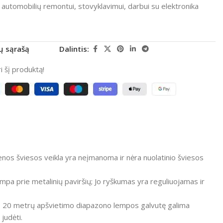
, automobilių remontui, stovyklavimui, darbui su elektronika
rų sąrašą
Dalintis:
 šį produktą!
enos šviesos veikla yra neįmanoma ir nėra nuolatinio šviesos
pa prie metalinių paviršių; Jo ryškumas yra reguliuojamas ir
ą. 20 metrų apšvietimo diapazono lempos galvutę galima
judėti.