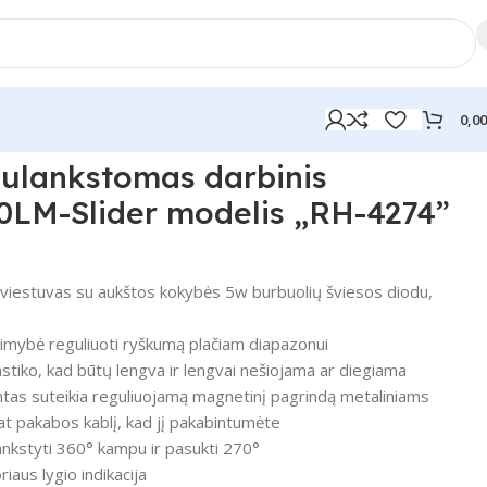
0,0
Sulankstomas darbinis
0LM-Slider modelis „RH-4274”
viestuvas su aukštos kokybės 5w burbuolių šviesos diodu,
imybė reguliuoti ryškumą plačiam diapazonui
stiko, kad būtų lengva ir lengvai nešiojama ar diegiama
tas suteikia reguliuojamą magnetinį pagrindą metaliniams
 pat pakabos kablį, kad jį pakabintumėte
ankstyti 360° kampu ir pasukti 270°
aus lygio indikacija