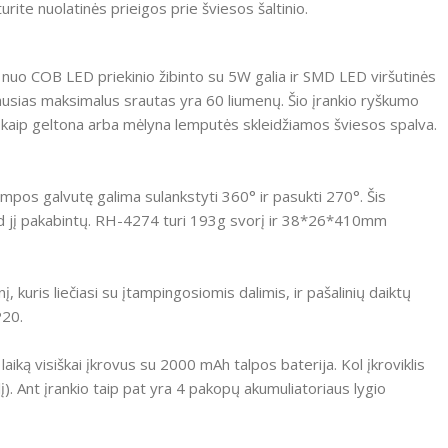
ite nuolatinės prieigos prie šviesos šaltinio.
mą nuo COB LED priekinio žibinto su 5W galia ir SMD LED viršutinės
iausias maksimalus srautas yra 60 liumenų. Šio įrankio ryškumo
kaip geltona arba mėlyna lemputės skleidžiamos šviesos spalva.
mpos galvutę galima sulankstyti 360° ir pasukti 270°. Šis
 kad jį pakabintų. RH-4274 turi 193g svorį ir 38*26*410mm
kuris liečiasi su įtampingosiomis dalimis, ir pašalinių daiktų
P20.
o laiką visiškai įkrovus su 2000 mAh talpos baterija. Kol įkroviklis
lį). Ant įrankio taip pat yra 4 pakopų akumuliatoriaus lygio