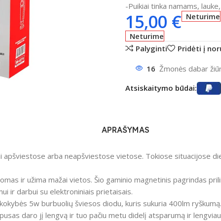
-Puikiai tinka namams, lauke
15,00
€
Neturime
Neturime
Palyginti
Pridėti į no
16
Žmonės dabar žiūri
ntumėte
Atsiskaitymo būdai:
APRAŠYMAS
i apšviestose arba neapšviestose vietose. Tokiose situacijose di
mas ir užima mažai vietos. Šio gaminio magnetinis pagrindas prilim
 ir darbui su elektroniniais prietaisais.
s kokybės 5w burbuolių šviesos diodu, kuris sukuria 400lm ryškum
orpusas daro jį lengvą ir tuo pačiu metu didelį atsparumą ir lengviau 