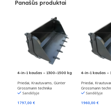
Panašūs produktai
4-in-1 kaušas – 1300–1500 kg
4-in-1 kaušas –
klasei
klasei
Priedai
,
Krautuvams
,
Günter
Priedai
,
Krautuv
Grossmann technika
Grossmann techn
Sandėlyje
Sandėlyje
1797,00
€
1960,00
€
Į Krepšelį
Į Krepšelį