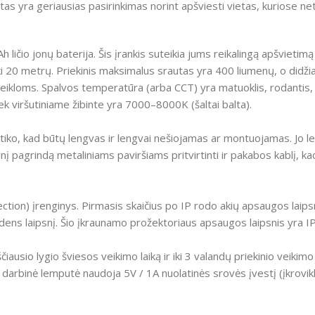
yra geriausias pasirinkimas norint apšviesti vietas, kuriose netur
h ličio jonų baterija. Šis įrankis suteikia jums reikalingą apšvieti
iki 20 metrų. Priekinis maksimalus srautas yra 400 liumenų, o didž
ikloms. Spalvos temperatūra (arba CCT) yra matuoklis, rodantis, 
ek viršutiniame žibinte yra 7000–8000K (šaltai balta).
tiko, kad būtų lengvas ir lengvai nešiojamas ar montuojamas. Jo le
į pagrindą metaliniams paviršiams pritvirtinti ir pakabos kablį,
ion) įrenginys. Pirmasis skaičius po IP rodo akių apsaugos laipsnį, 
ens laipsnį. Šio įkraunamo prožektoriaus apsaugos laipsnis yra I
ščiausio lygio šviesos veikimo laiką ir iki 3 valandų priekinio veikim
Ši darbinė lemputė naudoja 5V / 1A nuolatinės srovės įvestį (įkrovik