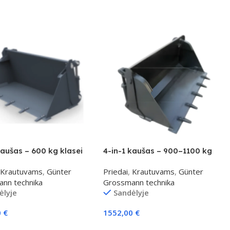
kaušas – 600 kg klasei
4-in-1 kaušas – 900–1100 kg
klasei
Krautuvams
,
Günter
Priedai
,
Krautuvams
,
Günter
nn technika
Grossmann technika
ėlyje
Sandėlyje
0
€
1552,00
€
elį
Į Krepšelį