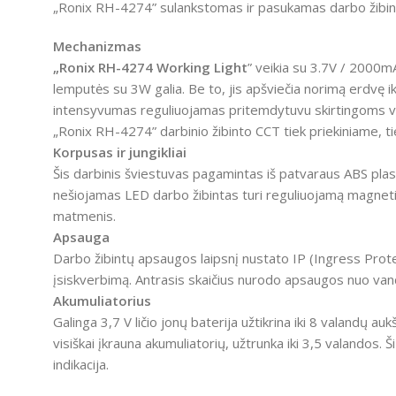
„Ronix RH-4274” sulankstomas ir pasukamas darbo žibintas 
Mechanizmas
„Ronix RH-4274 Working Light
” veikia su 3.7V / 2000mA
lemputės su 3W galia. Be to, jis apšviečia norimą erdvę 
intensyvumas reguliuojamas pritemdytuvu skirtingoms ve
„Ronix RH-4274” darbinio žibinto CCT tiek priekiniame, ti
Korpusas ir jungikliai
Šis darbinis šviestuvas pagamintas iš patvaraus ABS plas
nešiojamas LED darbo žibintas turi reguliuojamą magnetin
matmenis.
Apsauga
Darbo žibintų apsaugos laipsnį nustato IP (Ingress Protect
įsiskverbimą. Antrasis skaičius nurodo apsaugos nuo vand
Akumuliatorius
Galinga 3,7 V ličio jonų baterija užtikrina iki 8 valandų auk
visiškai įkrauna akumuliatorių, užtrunka iki 3,5 valandos. 
indikacija.