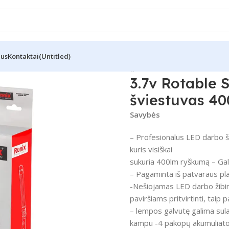
Mus
Kontaktai
(Untitled)
inis šviestuvas 400LM-Slider modelis „RH-4274”
3.7v Rotable 
šviestuvas 40
Savybės
– Profesionalus LED darbo š
kuris visiškai
sukuria 400lm ryškumą – Gal
– Pagaminta iš patvaraus pla
-Nešiojamas LED darbo žibin
paviršiams pritvirtinti, taip
– lempos galvutę galima sul
kampu -4 pakopų akumuliatori