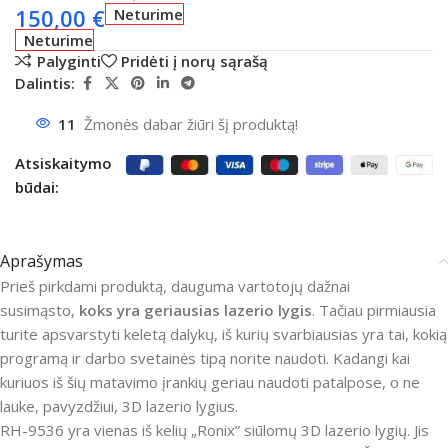
150,00
€
Neturime
Neturime
Palyginti
Pridėti į norų sąrašą
Dalintis:
11
Žmonės dabar žiūri šį produktą!
Atsiskaitymo
būdai:
Aprašymas
Prieš pirkdami produktą, dauguma vartotojų dažnai
susimąsto,
koks yra geriausias lazerio lygis
. Tačiau pirmiausia
turite apsvarstyti keletą dalykų, iš kurių svarbiausias yra tai, kokią
programą ir darbo svetainės tipą norite naudoti. Kadangi kai
kuriuos iš šių matavimo įrankių geriau naudoti patalpose, o ne
lauke, pavyzdžiui, 3D lazerio lygius.
RH-9536 yra vienas iš kelių „Ronix” siūlomų 3D lazerio lygių. Jis