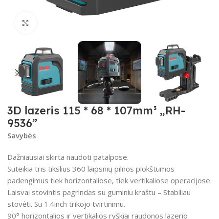
Spustelėkite, kad padidintumėte
3D lazeris 115 * 68 * 107mm³ „RH-
9536”
Savybės
Dažniausiai skirta naudoti patalpose.
Suteikia tris tikslius 360 laipsnių pilnos plokštumos
padengimus tiek horizontaliose, tiek vertikaliose operacijose.
Laisvai stovintis pagrindas su guminiu kraštu – Stabiliau
stovėti. Su 1.4inch trikojo tvirtinimu.
90° horizontalios ir vertikalios ryškiai raudonos lazerio