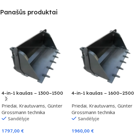
Panašūs produktai
4-in-1 kaušas – 1300–1500
4-in-1 kaušas – 1600–2500
kg klasei
kg klasei
Priedai
,
Krautuvams
,
Günter
Priedai
,
Krautuvams
,
Günter
Grossmann technika
Grossmann technika
Sandėlyje
Sandėlyje
1797,00
€
1960,00
€