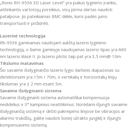
„Ronix RH-9536 3D Laser Level” yra puikus lyginimo įrankis,
atitinkantis vartotojų poreikius, visų pirma skirtas naudoti
patalpose. Jis pateikiamas BMC dėkle, kuris padės jums
transportuoti ir prižiūrėti.
Lazerinė technologija
Rh-9536 gaminamas naudojant aukštą lazerio lyginimo
technologiją, o šiame gaminyje naudojamas lazerio tipas yra 660
nm lazerio klasė II. Jo lazerio plotis taip pat yra 3,5 mm@ 10m.
Tikslumo matavimas
Šio savaime išsilyginančio lazerio lygio darbinis diapazonas su
detektoriumi yra 15m / 70m, o vertikalių ir horizontalių linijų
tikslumas yra ± 2 mm esant 5m.
Savaime išsilyginanti sistema
Savaime išsilyginanti sistema automatiškai kompensuoja
nedidelius ± 3° kampinius neatitikimus. Norėdami išjungti savaime
išsilyginančią sistemą ir dirbti pakreipimo linijose be vibracijos ar
aliarmo trukdžių, galite naudoti šoninį užrakto jungiklį ir išjungti
kompensavimo sistemą.