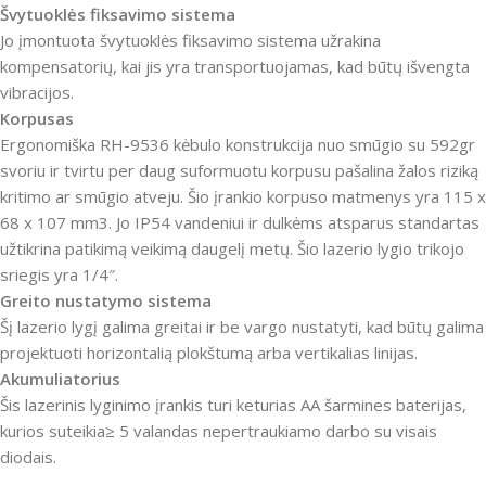
Švytuoklės fiksavimo sistema
Jo įmontuota švytuoklės fiksavimo sistema užrakina
kompensatorių, kai jis yra transportuojamas, kad būtų išvengta
vibracijos.
Korpusas
Ergonomiška RH-9536 kėbulo konstrukcija nuo smūgio su 592gr
svoriu ir tvirtu per daug suformuotu korpusu pašalina žalos riziką
kritimo ar smūgio atveju. Šio įrankio korpuso matmenys yra 115 x
68 x 107 mm3. Jo IP54 vandeniui ir dulkėms atsparus standartas
užtikrina patikimą veikimą daugelį metų. Šio lazerio lygio trikojo
sriegis yra 1/4″.
Greito nustatymo sistema
Šį lazerio lygį galima greitai ir be vargo nustatyti, kad būtų galima
projektuoti horizontalią plokštumą arba vertikalias linijas.
Akumuliatorius
Šis lazerinis lyginimo įrankis turi keturias AA šarmines baterijas,
kurios suteikia≥ 5 valandas nepertraukiamo darbo su visais
diodais.