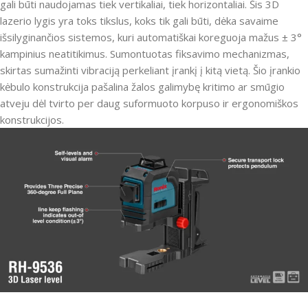
gali būti naudojamas tiek vertikaliai, tiek horizontaliai. Šis 3D
lazerio lygis yra toks tikslus, koks tik gali būti, dėka savaime
išsilyginančios sistemos, kuri automatiškai koreguoja mažus ± 3°
kampinius neatitikimus. Sumontuotas fiksavimo mechanizmas,
skirtas sumažinti vibraciją perkeliant įrankį į kitą vietą. Šio įrankio
kėbulo konstrukcija pašalina žalos galimybę kritimo ar smūgio
atveju dėl tvirto per daug suformuoto korpuso ir ergonomiškos
konstrukcijos.