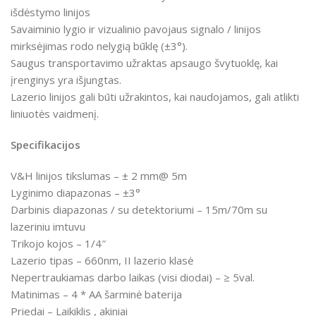
išdėstymo linijos
Savaiminio lygio ir vizualinio pavojaus signalo / linijos
mirksėjimas rodo nelygią būklę (±3°).
Saugus transportavimo užraktas apsaugo švytuoklę, kai
įrenginys yra išjungtas.
Lazerio linijos gali būti užrakintos, kai naudojamos, gali atlikti
liniuotės vaidmenį.
Specifikacijos
V&H linijos tikslumas – ± 2 mm@ 5m
Lyginimo diapazonas – ±3°
Darbinis diapazonas / su detektoriumi – 15m/70m su
lazeriniu imtuvu
Trikojo kojos – 1/4″
Lazerio tipas – 660nm, II lazerio klasė
Nepertraukiamas darbo laikas (visi diodai) – ≥ 5val.
Matinimas – 4 * AA šarminė baterija
Priedai – Laikiklis , akiniai