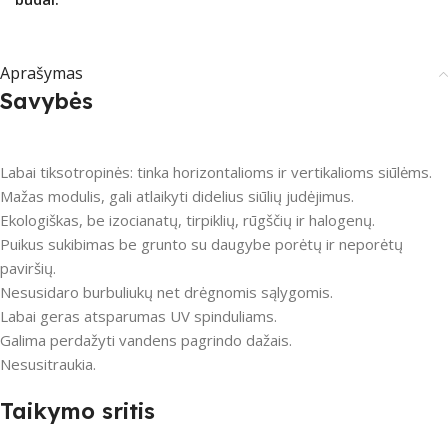
Aprašymas
Savybės
Labai tiksotropinės: tinka horizontalioms ir vertikalioms siūlėms.
Mažas modulis, gali atlaikyti didelius siūlių judėjimus.
Ekologiškas, be izocianatų, tirpiklių, rūgščių ir halogenų.
Puikus sukibimas be grunto su daugybe porėtų ir neporėtų
paviršių.
Nesusidaro burbuliukų net drėgnomis sąlygomis.
Labai geras atsparumas UV spinduliams.
Galima perdažyti vandens pagrindo dažais.
Nesusitraukia.
Taikymo sritis