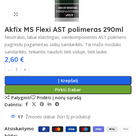
Spustelėkite, kad padidintumėte
Akfix MS Flexi AST polimeras 290ml
Neutralus, labai elastingas, vienkomponentis AST polimero
pagrindu pagamintas siūlių sandariklis.
Tai mažo modulio
sandariklis, tinkantis naudoti tiek viduje, tiek lauke.
2,60
€
Į Krepšelį
Pirkti Dabar
Palyginti
Pridėti į norų sąrašą
Dalintis:
17
Žmonės dabar žiūri šį produktą!
Atsiskaitymo
būdai: