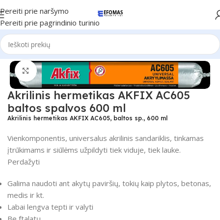
Pereiti prie naršymo
Pereiti prie pagrindinio turinio
Pradžia
Hermetikai
Spustelėkite, kad padidintumėte
Akrilinis hermetikas AKFIX AC605
baltos spalvos 600 ml
Akrilinis hermetikas AKFIX AC605, baltos sp., 600 ml
Vienkomponentis, universalus akrilinis sandariklis, tinkamas
įtrūkimams ir siūlėms užpildyti tiek viduje, tiek lauke.
Perdažyti
Galima naudoti ant akytų paviršių, tokių kaip plytos, betonas,
medis ir kt.
Labai lengva tepti ir valyti
Be ftalatų