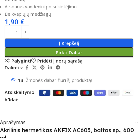
Atsparus vandeniui po sukietėjimo
Be kvapiųjų medžiagų
1,90
€
Į Krepšelį
Pirkti Dabar
Palyginti
Pridėti į norų sąrašą
Dalintis:
13
Žmonės dabar žiūri šį produktą!
Atsiskaitymo
būdai:
Aprašymas
Akrilinis hermetikas AKFIX AC605, baltos sp., 600
ml