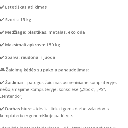
✔️ Estetiškas atlikimas
✔️ Svoris: 15 kg
✔️ Medžiaga: plastikas, metalas, eko oda
✔️ Maksimali apkrova: 150 kg
✔️ Spalva: raudona ir juoda
🎮 Žaidimų kėdės su pakoja panaudojimas:
✔️ Žaidimai
– patogus žaidimas asmeniniame kompiuteryje,
nešiojamajame kompiuteryje, konsolėse („Xbox“, „PS“,
„Nintendo“).
✔️ Darbas biure
– idealiai tinka ilgoms darbo valandoms
kompiuteriu ergonomiškoje padėtyje.
✔️ Poilsis ir atsipalaidavimas
– dėl ištraukiamos pakojos ir