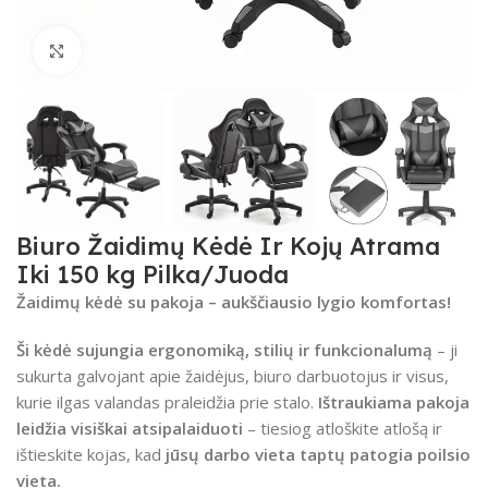
Spustelėkite, kad padidintumėte
Biuro Žaidimų Kėdė Ir Kojų Atrama
Iki 150 kg Pilka/Juoda
Žaidimų kėdė su pakoja – aukščiausio lygio komfortas!
Ši kėdė sujungia ergonomiką, stilių ir funkcionalumą
– ji
sukurta galvojant apie žaidėjus, biuro darbuotojus ir visus,
kurie ilgas valandas praleidžia prie stalo.
Ištraukiama pakoja
leidžia visiškai atsipalaiduoti
– tiesiog atloškite atlošą ir
ištieskite kojas, kad
jūsų darbo vieta taptų patogia poilsio
vieta.