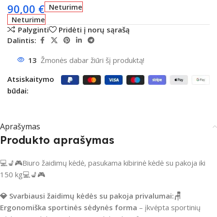
90,00
€
Neturime
Neturime
Palyginti
Pridėti į norų sąrašą
Dalintis:
13
Žmonės dabar žiūri šį produktą!
Atsiskaitymo
būdai:
Aprašymas
Produkto aprašymas
💻💺🎮Biuro žaidimų kėdė, pasukama kibirinė kėdė su pakoja iki
150 kg💻💺🎮
💎 Svarbiausi žaidimų kėdės su pakoja privalumai:
🪑
Ergonomiška sportinės sėdynės forma
– įkvėpta sportinių