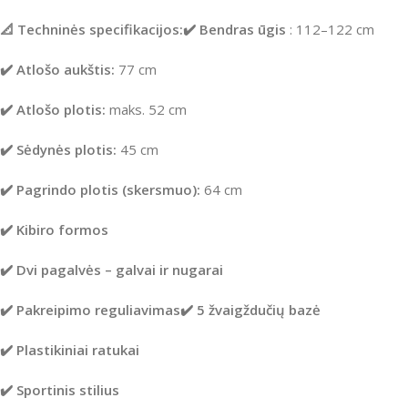
📐 Techninės specifikacijos:
✔️ Bendras ūgis
: 112–122 cm
✔️ Atlošo aukštis:
77 cm
✔️ Atlošo plotis:
maks. 52 cm
✔️ Sėdynės plotis:
45 cm
✔️ Pagrindo plotis (skersmuo):
64 cm
✔️ Kibiro formos
✔️ Dvi pagalvės – galvai ir nugarai
✔️ Pakreipimo reguliavimas
✔️ 5 žvaigždučių bazė
✔️ Plastikiniai ratukai
✔️ Sportinis stilius