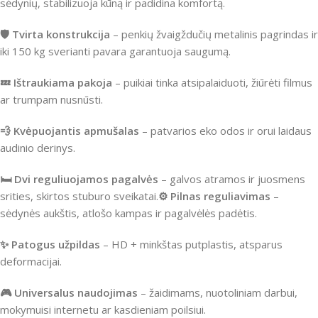
sėdynių, stabilizuoja kūną ir padidina komfortą.
🛡️ Tvirta konstrukcija
– penkių žvaigždučių metalinis pagrindas ir
iki 150 kg sverianti pavara garantuoja saugumą.
💤 Ištraukiama pakoja
– puikiai tinka atsipalaiduoti, žiūrėti filmus
ar trumpam nusnūsti.
💨 Kvėpuojantis apmušalas
– patvarios eko odos ir orui laidaus
audinio derinys.
🛏️ Dvi reguliuojamos pagalvės
– galvos atramos ir juosmens
srities, skirtos stuburo sveikatai.
⚙️ Pilnas reguliavimas
–
sėdynės aukštis, atlošo kampas ir pagalvėlės padėtis.
✨ Patogus užpildas
– HD + minkštas putplastis, atsparus
deformacijai.
🎮 Universalus naudojimas
– žaidimams, nuotoliniam darbui,
mokymuisi internetu ar kasdieniam poilsiui.