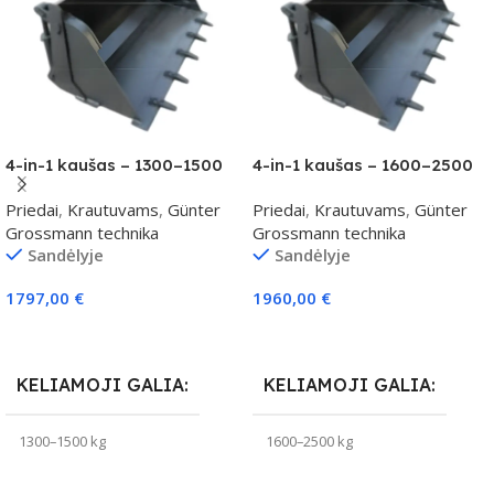
4-in-1 kaušas – 1300–1500
4-in-1 kaušas – 1600–2500
kg klasei
kg klasei
Priedai
,
Krautuvams
,
Günter
Priedai
,
Krautuvams
,
Günter
Grossmann technika
Grossmann technika
Sandėlyje
Sandėlyje
1797,00
€
1960,00
€
Į Krepšelį
Į Krepšelį
KELIAMOJI GALIA
KELIAMOJI GALIA
1300–1500 kg
1600–2500 kg