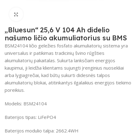
Spustelėkite, kad padidintumėte
„Bluesun“ 25,6 V 104 Ah didelio
našumo ličio akumuliatorius su BMS
BSM24104 ličio geležies fosfato akumuliatorių sistema yra
universalus ir patikimas tradicinių švino rūgšties
akumuliatorių pakaitalas.
Sukurta lanksčiam energijos
kaupimui, ji leidžia klientams sujungti įrenginius nuosekliai
arba lygiagrečiai, kad būtų sukurti didesnės talpos
akumuliatorių blokai, atitinkantys ilgalaikius energijos tiekimo
poreikius.
Modelis: BSM24104
Baterijos tipas:
LiFePO4
Baterijos modulio talpa:
2662.4WH