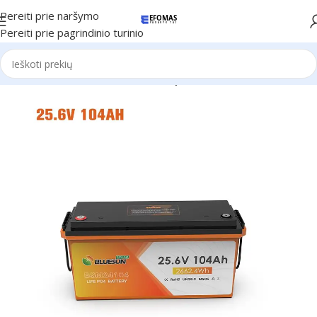
Pereiti prie naršymo
Pereiti prie pagrindinio turinio
Pradžia
Elektros stotelės
Saulės panelės