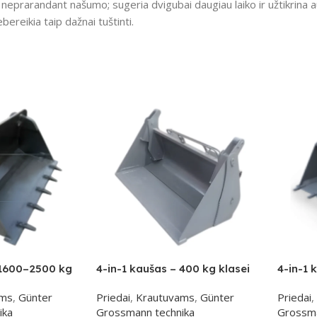
, neprarandant našumo; sugeria dvigubai daugiau laiko ir užtikrina a
ebereikia taip dažnai tuštinti.
 1600–2500 kg
4-in-1 kaušas – 400 kg klasei
4-in-1 
ams
,
Günter
Priedai
,
Krautuvams
,
Günter
Priedai
,
ika
Grossmann technika
Grossma