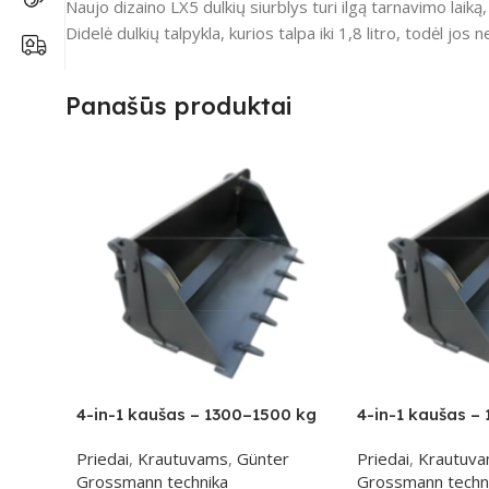
Naujo dizaino LX5 dulkių siurblys turi ilgą tarnavimo laiką
Didelė dulkių talpykla, kurios talpa iki 1,8 litro, todėl jos n
Panašūs produktai
4-in-1 kaušas – 1300–1500 kg
4-in-1 kaušas –
klasei
klasei
Priedai
,
Krautuvams
,
Günter
Priedai
,
Krautuv
Grossmann technika
Grossmann techn