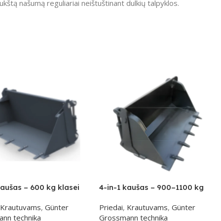
ukštą našumą reguliariai neištuštinant dulkių talpyklos.
kaušas – 600 kg klasei
4-in-1 kaušas – 900–1100 kg
klasei
Krautuvams
,
Günter
Priedai
,
Krautuvams
,
Günter
nn technika
Grossmann technika