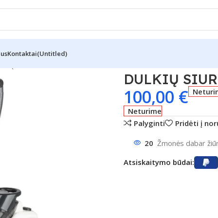
Mus
Kontaktai
(Untitled)
KIŲ SIURBLYS AEG LX5-2-2SW
DULKIŲ SIUR
100,00
€
Neturi
Neturime
Palyginti
Pridėti į no
20
Žmonės dabar žiūri
Atsiskaitymo būdai: