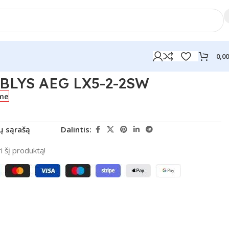
0,0
BLYS AEG LX5-2-2SW
me
rų sąrašą
Dalintis:
 šį produktą!