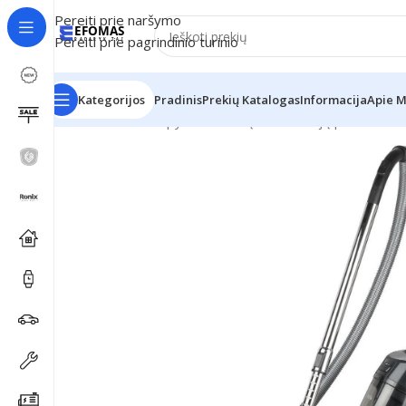
Pereiti prie naršymo
Pereiti prie pagrindinio turinio
Kategorijos
Pradinis
Prekių Katalogas
Informacija
Apie 
Pradžia
Namu apyvoka
Dulkių siurbliai ir jų priedai
DUL