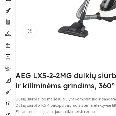
Spustelėkite, kad padidintumėte
AEG LX5-2-2MG dulkių siurbl
ir kiliminėms grindims, 360° 
Dulkių siurbliai be maišelių lx5 yra kompaktiško ir sandara
Dulkių siurblio lx5 4 pakopų valymo sistema efektyviai filt
Filtrai tarnauja ilgiau ir juos reikia keisti rečiau.