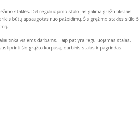
ręžimo staklės.
Dėl reguliuojamo stalo jas galima gręžti tiksliais
variklis būtų apsaugotas nuo pažeidimų.
Šis gręžimo staklės siūlo 5
ymą.
aliai tinka visiems darbams.
Taip pat yra reguliuojamas stalas,
sustiprinti šio grąžto korpusą, darbinis stalas ir pagrindas