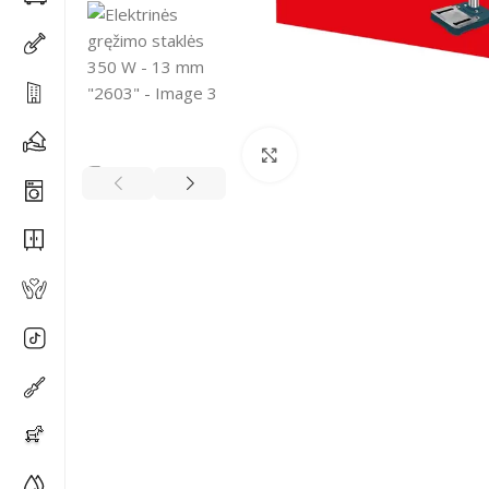
Spustelėkite, kad padidi