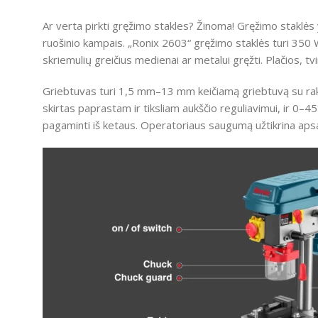
Ar verta pirkti gręžimo stakles?
Žinoma!
Gręžimo staklės y
ruošinio kampais.
„Ronix 2603“ gręžimo staklės turi 350 
skriemulių greičius medienai ar metalui gręžti.
Plačios, t
Griebtuvas turi 1,5 mm–13 mm keičiamą griebtuvą su rakt
skirtas paprastam ir tiksliam aukščio reguliavimui, ir 0–45
pagaminti iš ketaus.
Operatoriaus saugumą užtikrina apsaug