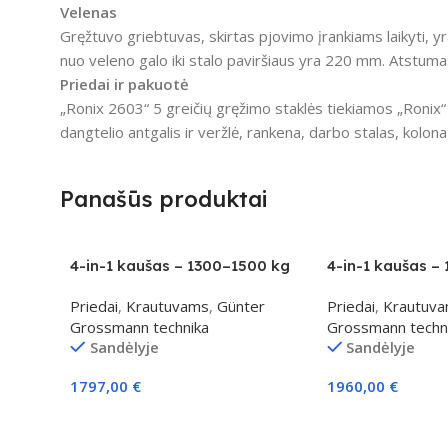
Velenas
Gręžtuvo griebtuvas, skirtas pjovimo įrankiams laikyti, yra
nuo veleno galo iki stalo paviršiaus yra 220 mm.
Atstumas
Priedai ir pakuotė
„Ronix 2603“ 5 greičių gręžimo staklės tiekiamos „Ronix“ s
dangtelio antgalis ir veržlė, rankena, darbo stalas, kolon
Panašūs produktai
4-in-1 kaušas – 1300–1500 kg
4-in-1 kaušas –
klasei
klasei
Priedai
,
Krautuvams
,
Günter
Priedai
,
Krautuv
Grossmann technika
Grossmann techn
Sandėlyje
Sandėlyje
1797,00
€
1960,00
€
Į Krepšelį
Į Krepšelį