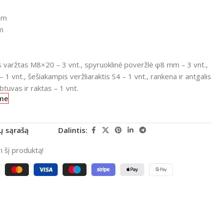
mm
m
is varžtas M8×20 – 3 vnt., spyruoklinė poveržlė φ8 mm – 3 vnt.,
 1 vnt., šešiakampis veržliaraktis S4 – 1 vnt., rankena ir antgalis
tuvas ir raktas – 1 vnt.
me
rų sąrašą
Dalintis:
 šį produktą!