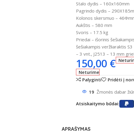
Stalo dydis
– 160x160mm
Pagrindo dydis
– 290X185
Kolonos skersmuo
– 46Φm
Aukštis – 580 mm
Svoris – 17.5 kg
Priedai –
išorinis šešiakamp
šešiakampis veržliaraktis S3 –
– 3 vnt., J2513 – 13 mm grieb
150,00
€
Neturi
Neturime
Palyginti
Pridėti į no
19
Žmonės dabar žiūri
Atsiskaitymo būdai:
APRAŠYMAS