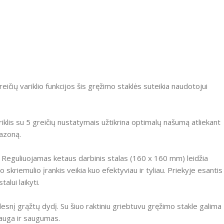
reičių variklio funkcijos šis gręžimo staklės suteikia naudotojui
riklis su 5 greičių nustatymais užtikrina optimalų našumą atliekant
pazoną.
Reguliuojamas ketaus darbinis stalas (160 x 160 mm) leidžia
žo skriemulio įrankis veikia kuo efektyviau ir tyliau.
Priekyje esantis
lui laikyti.
esnį grąžtų dydį.
Su šiuo raktiniu griebtuvu gręžimo stakle galima
sauga ir saugumas.