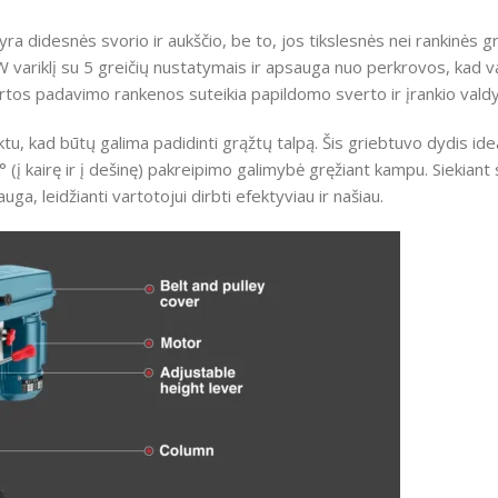
ra didesnės svorio ir aukščio, be to, jos tikslesnės nei rankinės g
W variklį su 5 greičių nustatymais ir apsauga nuo perkrovos, kad 
virtos padavimo rankenos suteikia papildomo sverto ir įrankio vald
u, kad būtų galima padidinti grąžtų talpą.
Šis griebtuvo dydis ide
° (į kairę ir į dešinę) pakreipimo galimybė gręžiant kampu.
Siekiant 
a, leidžianti vartotojui dirbti efektyviau ir našiau.