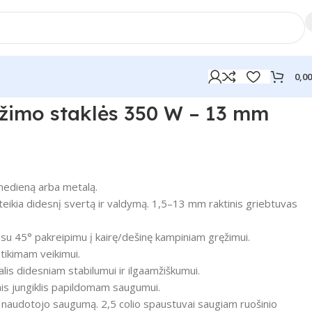
0,0
ęžimo staklės 350 W – 13 mm
 medieną arba metalą.
eikia didesnį svertą ir valdymą.
1,5–13 mm raktinis griebtuvas
su 45° pakreipimu į kairę/dešinę kampiniam gręžimui.
atikimam veikimui.
lis didesniam stabilumui ir ilgaamžiškumui.
is jungiklis papildomam saugumui.
 naudotojo saugumą.
2,5 colio spaustuvai saugiam ruošinio