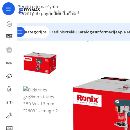
Pereiti prie naršymo
Pereiti prie pagrindinio turinio
Kategorijos
Pradinis
Prekių Katalogas
Informacija
Apie 
Pradžia
Ronix Įrankiai
Elektrinės gręžimo staklės 350