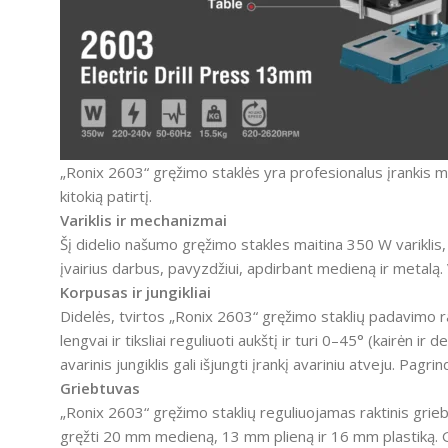
„Ronix 2603“ gręžimo staklės yra profesionalus įrankis 
kitokią patirtį.
Variklis ir mechanizmai
Šį didelio našumo gręžimo stakles maitina 350 W variklis
įvairius darbus, pavyzdžiui, apdirbant medieną ir metalą.
Korpusas ir jungikliai
Didelės, tvirtos „Ronix 2603“ gręžimo staklių padavimo r
lengvai ir tiksliai reguliuoti aukštį ir turi 0–45° (kairėn 
avarinis jungiklis gali išjungti įrankį avariniu atveju.
Pagrin
Griebtuvas
„Ronix 2603“ gręžimo staklių reguliuojamas raktinis grie
gręžti 20 mm medieną, 13 mm plieną ir 16 mm plastiką.