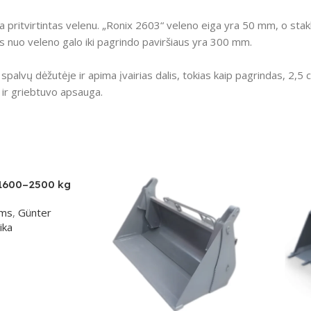
 pritvirtintas velenu.
„Ronix 2603“ veleno eiga yra 50 mm, o staklė
 nuo veleno galo iki pagrindo paviršiaus yra 300 mm.
palvų dėžutėje ir apima įvairias dalis, tokias kaip pagrindas, 2,5 
a ir griebtuvo apsauga.
 1600–2500 kg
ams
,
Günter
ika