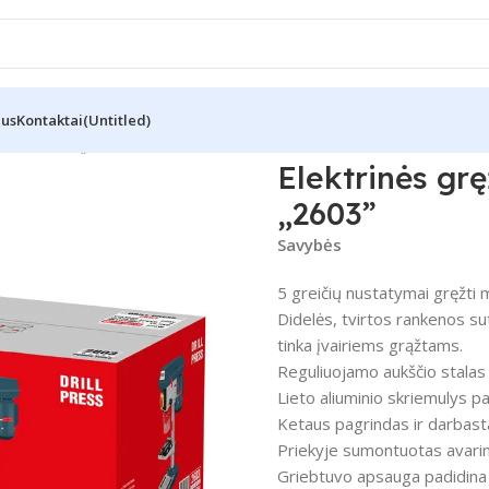
Mus
Kontaktai
(Untitled)
 W – 13 mm „2603”
Elektrinės gr
„2603”
Savybės
5 greičių nustatymai gręžti
Didelės, tvirtos rankenos sut
tinka įvairiems grąžtams.
Reguliuojamo aukščio stalas 
Lieto aliuminio skriemulys p
Ketaus pagrindas ir darbasta
Priekyje sumontuotas avarin
Griebtuvo apsauga padidina