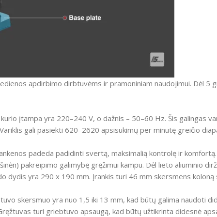
medienos apdirbimo dirbtuvėms ir pramoniniam naudojimui.
Dėl 5 g
, kurio įtampa yra 220–240 V, o dažnis – 50–60 Hz.
Šis galingas va
Variklis gali pasiekti 620–2620 apsisukimų per minutę greičio dia
ankenos padeda padidinti svertą, maksimalią kontrolę ir komfortą.
ir dešinėn) pakreipimo galimybę gręžimui kampu.
Dėl lieto aliuminio dir
do dydis yra 290 x 190 mm.
Įrankis turi 46 mm skersmens koloną sta
btuvo skersmuo yra nuo 1,5 iki 13 mm, kad būtų galima naudoti did
Gręžtuvas turi griebtuvo apsaugą, kad būtų užtikrinta didesnė ap