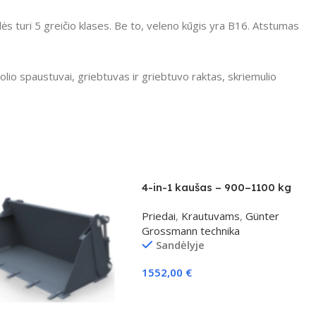
s turi 5 greičio klases.
Be to, veleno kūgis yra B16.
Atstumas
colio spaustuvai, griebtuvas ir griebtuvo raktas, skriemulio
4-in-1 kaušas – 900–1100 kg
klasei
Priedai
,
Krautuvams
,
Günter
Grossmann technika
Sandėlyje
1552,00
€
Į Krepšelį