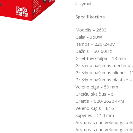
laikymui.
Specifikacijos
Modelis – 2603
Galia – 350W
ntumėte
Įtampa – 220-240V
Dažnis – 50-60Hz
Griebtuvo talpa – 13 mm
Gręžimo našumas medienoj
Gręžimo našumas pliene
– 1
Gręžimo našumas plastike
–
Veleno eiga
– 50 mm
Greičių skaičius
– 5
Greitis
– 620-2620RPM
Veleno kūgis
– B16
Sūpynės
– 210 mm
Atstumas nuo veleno galo iki
Atstumas nuo veleno galo iki