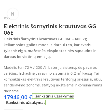
Spustelėkite, kad padidintumėte
Elektrinis šarnyrinis krautuvas GG
06E
Elektrinis šarnyrinis krautuvas GG 06E – 600 kg
keliamosios galios modelis darbui ten, kur svarbu
tylesnė eiga, mažesnės eksploatacinės sąnaudos ir
darbas be vietinių emisijų.
Modelis turi 72 V / 200 Ah baterijų sistemą, du pavaros
variklius, hidraulinę vairavimo sistemą ir 0,2 m³ kaušą. Tai
kompaktiškas elektrinis krautuvas teritorijų priežiūrai, ūkiui,
sandėliavimo zonoms, statybų aikštelėms ir komunaliniams
darbams.
17946,00
€
Išankstinis užsakymas
Išankstinis užsakymas