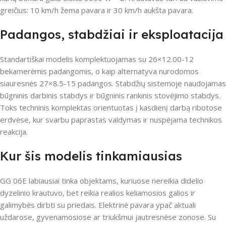
greičius: 10 km/h žema pavara ir 30 km/h aukšta pavara.
Padangos, stabdžiai ir eksploatacija
Standartiškai modelis komplektuojamas su 26×12.00-12
bekamerėmis padangomis, o kaip alternatyva nurodomos
siauresnės 27×8.5-15 padangos. Stabdžių sistemoje naudojamas
būgninis darbinis stabdys ir būgninis rankinis stovėjimo stabdys.
Toks techninis komplektas orientuotas į kasdienį darbą ribotose
erdvėse, kur svarbu paprastas valdymas ir nuspėjama technikos
reakcija.
Kur šis modelis tinkamiausias
GG 06E labiausiai tinka objektams, kuriuose nereikia didelio
dyzelinio krautuvo, bet reikia realios keliamosios galios ir
galimybės dirbti su priedais. Elektrinė pavara ypač aktuali
uždarose, gyvenamosiose ar triukšmui jautresnėse zonose. Su