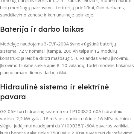
1640 kg darbinis svoris ir 0,2 m³ kaušas leidžia šį modelį naudoti
birių medžiagų pakrovimui, teritorijų priežiūrai, ūkio darbams,
sandėliavimo zonose ir komunalinėje aplinkoje.
Baterija ir darbo laikas
Modelyje naudojama 3-EVF-200A švino-rūgštinė baterijų
sistema. 72 V nominali įtampa, 200 Ah talpa ir 12 modulių
konstrukcija leidžia dirbti maždaug 5–6 valandas vienu įkrovimu.
Įkrovimo trukmė siekia apie 8–10 valandų, todėl modelis tinkamas
planuojamam dienos darbų ciklui.
Hidraulinė sistema ir elektrinė
pavara
GG 06E turi hidraulinę sistemą su TP100820-60A hidrauliniu
varikliu, 2,2 kW galia, 16 ml/aps. darbiniu tūriu ir 16 MPa darbiniu
slėgiu. Judėjimui naudojami du Y100B35(J)-60A pavaros varikliai,
kurių bendra galia siekia 3500 W × 2. Krautuvas turi du važiavimo