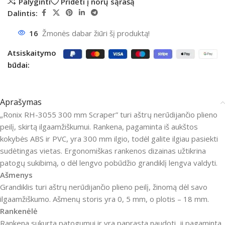
Palyginti
Pridėti į norų sąrašą
Dalintis:
16
Žmonės dabar žiūri šį produktą!
Atsiskaitymo
būdai:
Aprašymas
„Ronix RH-3055 300 mm Scraper” turi aštrų nerūdijančio plieno
peilį, skirtą ilgaamžiškumui. Rankena, pagaminta iš aukštos
kokybės ABS ir PVC, yra 300 mm ilgio, todėl galite ilgiau pasiekti
sudėtingas vietas. Ergonomiškas rankenos dizainas užtikrina
patogų sukibimą, o dėl lengvo pobūdžio grandiklį lengva valdyti.
Ašmenys
Grandiklis turi aštrų nerūdijančio plieno peilį, žinomą dėl savo
ilgaamžiškumo. Ašmenų storis yra 0, 5 mm, o plotis – 18 mm.
Rankenėlė
Rankena sukurta patogumui ir yra paprasta naudoti, ji pagaminta