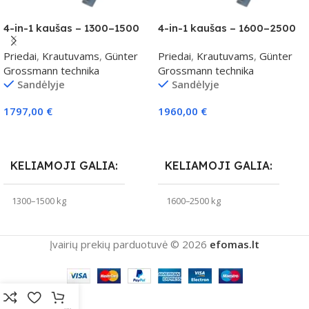
4-in-1 kaušas – 1300–1500
4-in-1 kaušas – 1600–2500
kg klasei
kg klasei
Priedai
,
Krautuvams
,
Günter
Priedai
,
Krautuvams
,
Günter
Grossmann technika
Grossmann technika
Sandėlyje
Sandėlyje
1797,00
€
1960,00
€
Į Krepšelį
Į Krepšelį
KELIAMOJI GALIA
KELIAMOJI GALIA
1300–1500 kg
1600–2500 kg
Įvairių prekių parduotuvė © 2026
efomas.lt