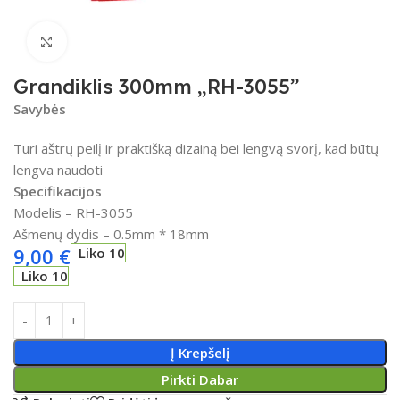
Spustelėkite, kad padidintumėte
Grandiklis 300mm „RH-3055”
Savybės
Turi aštrų peilį ir praktišką dizainą bei lengvą svorį, kad būtų
lengva naudoti
Specifikacijos
Modelis – RH-3055
Ašmenų dydis – 0.5mm * 18mm
9,00
€
Liko 10
Liko 10
Į Krepšelį
Pirkti Dabar