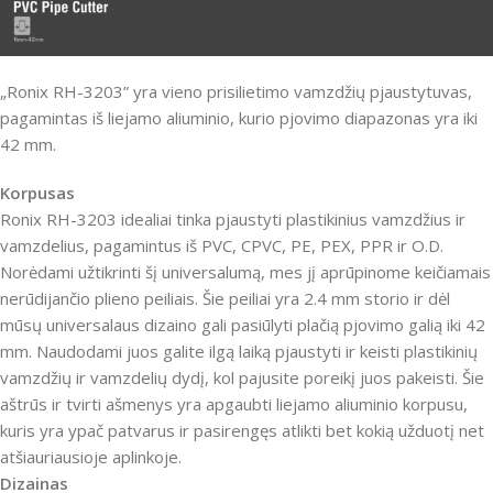
„Ronix RH-3203” yra vieno prisilietimo vamzdžių pjaustytuvas,
pagamintas iš liejamo aliuminio, kurio pjovimo diapazonas yra iki
42 mm.
Korpusas
Ronix RH-3203 idealiai tinka pjaustyti plastikinius vamzdžius ir
vamzdelius, pagamintus iš PVC, CPVC, PE, PEX, PPR ir O.D.
Norėdami užtikrinti šį universalumą, mes jį aprūpinome keičiamais
nerūdijančio plieno peiliais. Šie peiliai yra 2.4 mm storio ir dėl
mūsų universalaus dizaino gali pasiūlyti plačią pjovimo galią iki 42
mm. Naudodami juos galite ilgą laiką pjaustyti ir keisti plastikinių
vamzdžių ir vamzdelių dydį, kol pajusite poreikį juos pakeisti. Šie
aštrūs ir tvirti ašmenys yra apgaubti liejamo aliuminio korpusu,
kuris yra ypač patvarus ir pasirengęs atlikti bet kokią užduotį net
atšiauriausioje aplinkoje.
Dizainas