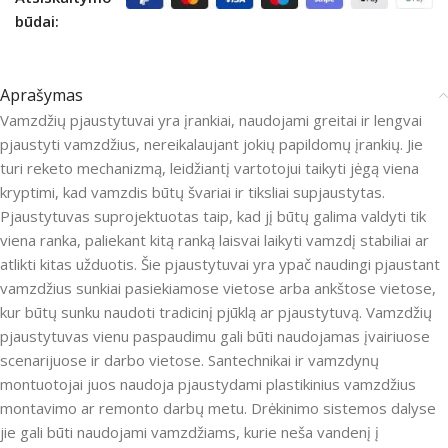
būdai:
Aprašymas
Vamzdžių pjaustytuvai yra įrankiai, naudojami greitai ir lengvai
pjaustyti vamzdžius, nereikalaujant jokių papildomų įrankių. Jie
turi reketo mechanizmą, leidžiantį vartotojui taikyti jėgą viena
kryptimi, kad vamzdis būtų švariai ir tiksliai supjaustytas.
Pjaustytuvas suprojektuotas taip, kad jį būtų galima valdyti tik
viena ranka, paliekant kitą ranką laisvai laikyti vamzdį stabiliai ar
atlikti kitas užduotis. Šie pjaustytuvai yra ypač naudingi pjaustant
vamzdžius sunkiai pasiekiamose vietose arba ankštose vietose,
kur būtų sunku naudoti tradicinį pjūklą ar pjaustytuvą. Vamzdžių
pjaustytuvas vienu paspaudimu gali būti naudojamas įvairiuose
scenarijuose ir darbo vietose. Santechnikai ir vamzdynų
montuotojai juos naudoja pjaustydami plastikinius vamzdžius
montavimo ar remonto darbų metu. Drėkinimo sistemos dalyse
jie gali būti naudojami vamzdžiams, kurie neša vandenį į