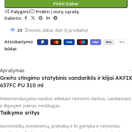
Pirkti Dabar
Palyginti
Pridėti į norų sąrašą
Dalintis:
20
Žmonės dabar žiūri šį produktą!
Atsiskaitymo
būdai:
Aprašymas
Greito stingimo statybinis sandariklis ir klijai AKFIX
637FC PU 310 ml
Rekomenduojama naudoti atliekant remonto darbus, sandarinant
ir klijuojant įvairias medžiagas.
Taikymo sritys
Automobilių, konteinerių, priekabų ir kt gamyba ir remontas.