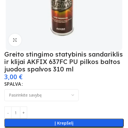
Spustelėkite, kad padidintumėte
Greito stingimo statybinis sandariklis
ir klijai AKFIX 637FC PU pilkos baltos
juodos spalvos 310 ml
3,00
€
SPALVA
Į Krepšelį