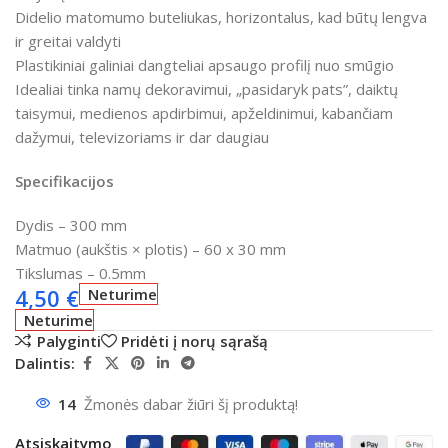
Didelio matomumo buteliukas, horizontalus, kad būtų lengva
ir greitai valdyti
Plastikiniai galiniai dangteliai apsaugo profilį nuo smūgio
Idealiai tinka namų dekoravimui, „pasidaryk pats”, daiktų
taisymui, medienos apdirbimui, apželdinimui, kabančiam
dažymui, televizoriams ir dar daugiau
Specifikacijos
Dydis – 300 mm
Matmuo (aukštis × plotis) – 60 x 30 mm
Tikslumas – 0.5mm
4,50
€
Neturime
Neturime
Palyginti
Pridėti į norų sąrašą
Dalintis:
14
Žmonės dabar žiūri šį produktą!
Atsiskaitymo