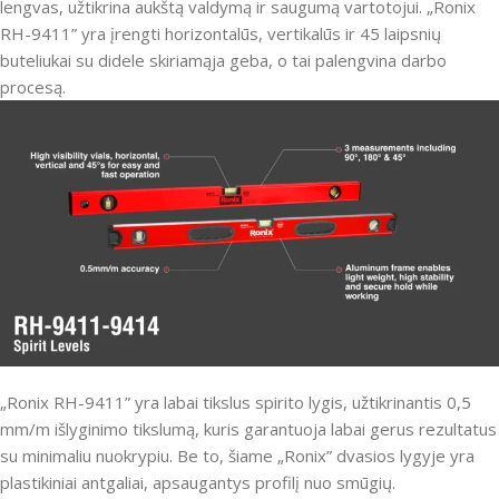
lengvas, užtikrina aukštą valdymą ir saugumą vartotojui. „Ronix
RH-9411” yra įrengti horizontalūs, vertikalūs ir 45 laipsnių
buteliukai su didele skiriamąja geba, o tai palengvina darbo
procesą.
„Ronix RH-9411” yra labai tikslus spirito lygis, užtikrinantis 0,5
mm/m išlyginimo tikslumą, kuris garantuoja labai gerus rezultatus
su minimaliu nuokrypiu. Be to, šiame „Ronix” dvasios lygyje yra
plastikiniai antgaliai, apsaugantys profilį nuo smūgių.