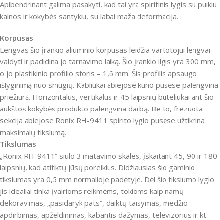
Apibendrinant galima pasakyti, kad tai yra spiritinis lygis su puikiu
kainos ir kokybės santykiu, su labai maža deformacija.
Korpusas
Lengvas šio įrankio aliuminio korpusas leidžia vartotojui lengvai
valdyti ir padidina jo tarnavimo laiką. Šio įrankio ilgis yra 300 mm,
o jo plastikinio profilio storis – 1,6 mm. Šis profilis apsaugo
išlyginimą nuo smūgių. Kabliukai abiejose kūno pusėse palengvina
priežiūrą. Horizontalūs, vertikalūs ir 45 laipsnių buteliukai ant šio
aukštos kokybės produkto palengvina darbą. Be to, frezuota
sekcija abiejose Ronix RH-9411 spirito lygio pusėse užtikrina
maksimalų tikslumą.
Tikslumas
„Ronix RH-9411” siūlo 3 matavimo skales, įskaitant 45, 90 ir 180
laipsnių, kad atitiktų jūsų poreikius. Didžiausias šio gaminio
tikslumas yra 0,5 mm normalioje padėtyje. Dėl šio tikslumo lygio
jis idealiai tinka įvairioms reikmėms, tokioms kaip namų
dekoravimas, „pasidaryk pats”, daiktų taisymas, medžio
apdirbimas, apželdinimas, kabantis dažymas, televizorius ir kt.