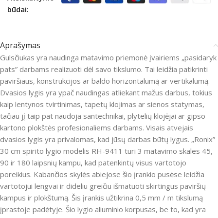
būdai:
Aprašymas
Gulsčiukas yra naudinga matavimo priemonė įvairiems „pasidaryk
pats” darbams realizuoti dėl savo tikslumo. Tai leidžia patikrinti
paviršiaus, konstrukcijos ar baldo horizontalumą ar vertikalumą.
Dvasios lygis yra ypač naudingas atliekant mažus darbus, tokius
kaip lentynos tvirtinimas, tapetų klojimas ar sienos statymas,
tačiau jį taip pat naudoja santechnikai, plytelių klojėjai ar gipso
kartono plokštės profesionaliems darbams. Visais atvejais
dvasios lygis yra privalomas, kad jūsų darbas būtų lygus. „Ronix”
30 cm spirito lygio modelis RH-9411 turi 3 matavimo skales 45,
90 ir 180 laipsnių kampu, kad patenkintų visus vartotojo
poreikius. Kabančios skylės abiejose šio įrankio pusėse leidžia
vartotojui lengvai ir dideliu greičiu išmatuoti skirtingus paviršių
kampus ir plokštumą. Šis įrankis užtikrina 0,5 mm / m tikslumą
įprastoje padėtyje. Šio lygio aliuminio korpusas, be to, kad yra