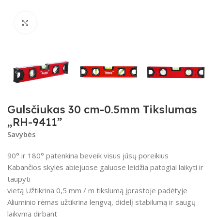
Spustelėkite, kad padidintumėte
Gulsčiukas 30 cm-0.5mm Tikslumas
„RH-9411”
Savybės
90° ir 180° patenkina beveik visus jūsų poreikius
Kabančios skylės abiejuose galuose leidžia patogiai laikyti ir
taupyti
vietą Užtikrina 0,5 mm / m tikslumą įprastoje padėtyje
Aliuminio rėmas užtikrina lengvą, didelį stabilumą ir saugų
laikymą dirbant