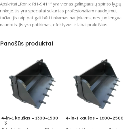
Apskritai „Ronix RH-9411” yra vienas galingiausių spirito lygių
rinkoje. Jis yra specialiai sukurtas profesionaliam naudojimui,
tačiau jis taip pat gali būti tinkamas naujokams, nes juo lengva
naudotis. Jis yra patikimas, efektyvus ir labai praktiškas.
Panašūs produktai
4-in-1 kaušas – 1300–1500
4-in-1 kaušas – 1600–2500
kg klasei
kg klasei