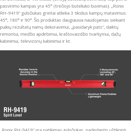
pasvirimo kampas yra 45° (trečiojo buteliuko buvimas).
„Ronix
RH-9419“ gulsčiukas greitai atlieka 3 tikslius kampų matavimus:
45°, 180° ir 90°.
Šis produktas daugiausia naudojamas siekiant
puikių rezultatų namų dekoravimui, „pasidaryk pats“, daiktų
remontui, medžio apdirbimui, kraštovaizdžio tvarkymui, dažų
kabinimui, televizorių kabinimui ir kt.
„Ronix RH-9419“ yra patikimas gulsčiukas, padedantis užtikrinti