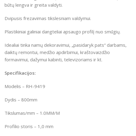
būtų lengva ir greita valdyti.
Dvipusis frezavimas tikslesniam valdymui.
Plastikiniai galiniai dangteliai apsaugo profilį nuo smūgių.
Idealiai tinka namų dekoravimui, „pasidaryk pats“ darbams,
daiktų remontui, medžio apdirbimui, kraštovaizdžio
formavimui, dažymui kabinti, televizoriams ir kt.
Specifikacijos:
Modelis – RH-9419
Dydis – 800mm
Tikslumas/mm – 1.0MM/M
Profilio storis – 1,0 mm