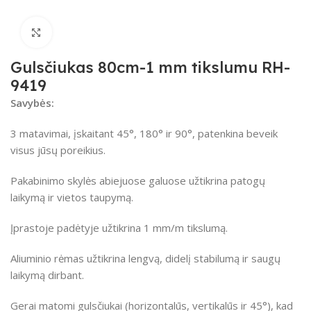
Spustelėkite, kad padidintumėte
Gulsčiukas 80cm-1 mm tikslumu RH-
9419
Savybės:
3 matavimai, įskaitant 45°, 180° ir 90°, patenkina beveik
visus jūsų poreikius.
Pakabinimo skylės abiejuose galuose užtikrina patogų
laikymą ir vietos taupymą.
Įprastoje padėtyje užtikrina 1 mm/m tikslumą.
Aliuminio rėmas užtikrina lengvą, didelį stabilumą ir saugų
laikymą dirbant.
Gerai matomi gulsčiukai (horizontalūs, vertikalūs ir 45°), kad