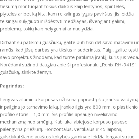
tiesumą montuojant tokius daiktus kaip lentynos, spintelės,
plytelės ar bet ką kita, kam reikalingas lygus paviršius.
Jis leidžia
teisingai sulygiuoti ir išdėstyti medžiagas, išvengiant galimų
problemų, tokių kaip nelygumai ar nuolydžiai.
Dirbant su patikimu gulsčiuku, galite būti tikri dėl savo matavimų ir
ramūs, kad jūsų darbas yra tikslus ir suderintas.
Taigi, galite tęsti
savo projektus žinodami, kad turite patikimą įrankį, kuris jus veda.
Norėdami sužinoti daugiau apie šį profesionalų „Ronix RH-9419“
gulsčiuką, slinkite žemyn.
Pagrindas:
Lengvas aliuminio korpusas užtikrina paprastą šio įrankio valdymą
ir pailgina jo tarnavimo laiką.
Įrankio ilgis yra 800 mm, o plastikinio
profilio storis – 1,0 mm.
Šis profilis apsaugo niveliavimo
mechanizmą nuo smūgių.
Kabliukai abiejose korpuso pusėse
palengvina priežiūrą.
Horizontalūs, vertikalūs ir 45 laipsnių
gulsčiukai šiame aukštos kokybės gaminyje leidžia lengvai su juo