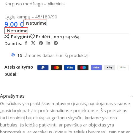
Korpuso medžiaga – Aliuminis
Lygių kampų – 45/180/90
9,00
€
Neturime
Neturime
Palyginti
Pridėti į norų sąrašą
Dalintis:
15
Žmonės dabar žiūri šį produktą!
Atsiskaitymo
būdai:
Aprašymas
Gulsčiukas yra praktiškas matavimo įrankis, naudojamas visuose
„pasidaryk pats“ ir profesionaliuose projektuose.
Šis prietaisas
turi toroidinį buteliuką su geltonu skysčiu, kuriame yra oro
burbulas.
Jis leidžia patikrinti, ar paviršius ar objektas yra
horizontalus, ar vertikalus (dviejų buteliukų buvimas), taip pat ar