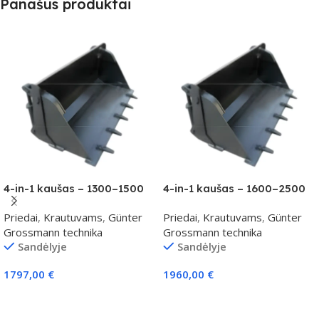
Panašūs produktai
4-in-1 kaušas – 1300–1500
4-in-1 kaušas – 1600–2500
kg klasei
kg klasei
Priedai
,
Krautuvams
,
Günter
Priedai
,
Krautuvams
,
Günter
Grossmann technika
Grossmann technika
Sandėlyje
Sandėlyje
1797,00
€
1960,00
€
Į Krepšelį
Į Krepšelį