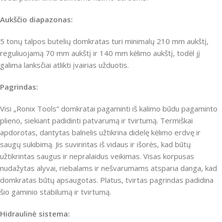
Aukščio diapazonas:
5 tonų talpos butelių domkratas turi minimalų 210 mm aukštį,
reguliuojamą 70 mm aukštį ir 140 mm kėlimo aukštį, todėl jį
galima lanksčiai atlikti įvairias užduotis.
Pagrindas:
Visi „Ronix Tools“ domkratai pagaminti iš kalimo būdu pagaminto
plieno, siekiant padidinti patvarumą ir tvirtumą.
Termiškai
apdorotas, dantytas balnelis užtikrina didelę kėlimo erdvę ir
saugų sukibimą.
Jis suvirintas iš vidaus ir išorės, kad būtų
užtikrintas saugus ir nepralaidus veikimas.
Visas korpusas
nudažytas alyvai, riebalams ir nešvarumams atsparia danga, kad
domkratas būtų apsaugotas.
Platus, tvirtas pagrindas padidina
šio gaminio stabilumą ir tvirtumą.
Hidraulinė sistema: