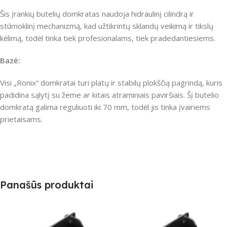
Šis įrankių butelių domkratas naudoja hidraulinį cilindrą ir
stūmoklinį mechanizmą, kad užtikrintų sklandų veikimą ir tikslų
kėlimą, todėl tinka tiek profesionalams, tiek pradedantiesiems.
Bazė:
Visi „Ronix“ domkratai turi platų ir stabilų plokščią pagrindą, kuris
padidina sąlytį su žeme ar kitais atraminiais paviršiais.
Šį butelio
domkratą galima reguliuoti iki 70 mm, todėl jis tinka įvairiems
prietaisams.
Panašūs produktai