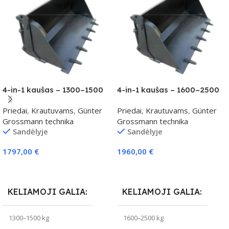
4-in-1 kaušas – 1300–1500
4-in-1 kaušas – 1600–2500
kg klasei
kg klasei
Priedai
,
Krautuvams
,
Günter
Priedai
,
Krautuvams
,
Günter
Grossmann technika
Grossmann technika
Sandėlyje
Sandėlyje
1797,00
€
1960,00
€
Į Krepšelį
Į Krepšelį
KELIAMOJI GALIA
KELIAMOJI GALIA
1300–1500 kg
1600–2500 kg