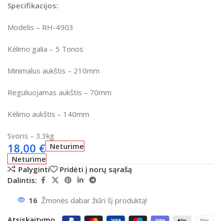
Specifikacijos:
Modelis – RH-4903
Kėlimo galia – 5 Tonos
Minimalus aukštis – 210mm
Reguliuojamas aukštis
– 70mm
Kėlimo aukštis
– 140mm
Svoris – 3.3kg
18,00
€
Neturime
Neturime
Palyginti
Pridėti į norų sąrašą
Dalintis:
16
Žmonės dabar žiūri šį produktą!
Atsiskaitymo