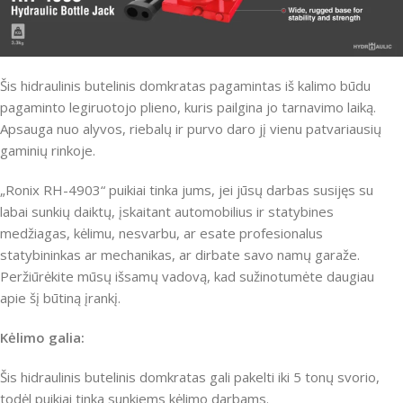
Šis hidraulinis butelinis domkratas pagamintas iš kalimo būdu
pagaminto legiruotojo plieno, kuris pailgina jo tarnavimo laiką.
Apsauga nuo alyvos, riebalų ir purvo daro jį vienu patvariausių
gaminių rinkoje.
„Ronix RH-4903“ puikiai tinka jums, jei jūsų darbas susijęs su
labai sunkių daiktų, įskaitant automobilius ir statybines
medžiagas, kėlimu, nesvarbu, ar esate profesionalus
statybininkas ar mechanikas, ar dirbate savo namų garaže.
Peržiūrėkite mūsų išsamų vadovą, kad sužinotumėte daugiau
apie šį būtiną įrankį.
Kėlimo galia:
Šis hidraulinis butelinis domkratas gali pakelti iki 5 tonų svorio,
todėl puikiai tinka sunkiems kėlimo darbams.