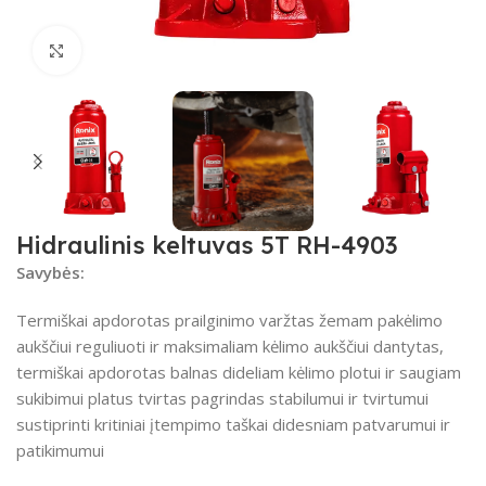
Spustelėkite, kad padidintumėte
Hidraulinis keltuvas 5T RH-4903
Savybės:
Termiškai apdorotas prailginimo varžtas žemam pakėlimo
aukščiui reguliuoti ir maksimaliam kėlimo aukščiui dantytas,
termiškai apdorotas balnas dideliam kėlimo plotui ir saugiam
sukibimui platus tvirtas pagrindas stabilumui ir tvirtumui
sustiprinti kritiniai įtempimo taškai didesniam patvarumui ir
patikimumui