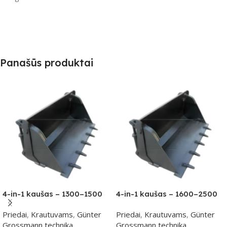
Panašūs produktai
4-in-1 kaušas – 1300–1500
4-in-1 kaušas – 1600–2500
kg klasei
kg klasei
Priedai
,
Krautuvams
,
Günter
Priedai
,
Krautuvams
,
Günter
Grossmann technika
Grossmann technika