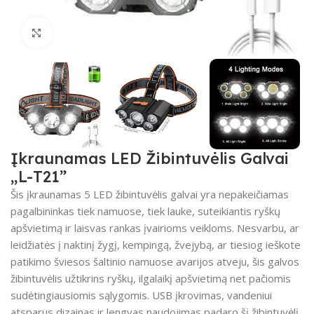
Spustelėkite, kad padidintumėte
Įkraunamas LED Žibintuvėlis Galvai
„L-T21”
Šis įkraunamas 5 LED žibintuvėlis galvai yra nepakeičiamas
pagalbininkas tiek namuose, tiek lauke, suteikiantis ryškų
apšvietimą ir laisvas rankas įvairioms veikloms. Nesvarbu, ar
leidžiatės į naktinį žygį, kempingą, žvejybą, ar tiesiog ieškote
patikimo šviesos šaltinio namuose avarijos atveju, šis galvos
žibintuvėlis užtikrins ryškų, ilgalaikį apšvietimą net pačiomis
sudėtingiausiomis sąlygomis. USB įkrovimas, vandeniui
atsparus dizainas ir lengvas naudojimas padaro šį žibintuvėlį