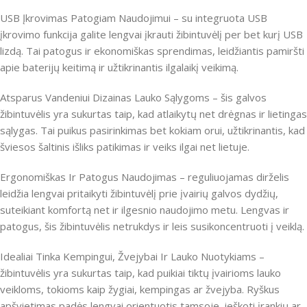
USB Įkrovimas Patogiam Naudojimui – su integruota USB
įkrovimo funkcija galite lengvai įkrauti žibintuvėlį per bet kurį USB
lizdą. Tai patogus ir ekonomiškas sprendimas, leidžiantis pamiršti
apie baterijų keitimą ir užtikrinantis ilgalaikį veikimą.
Atsparus Vandeniui Dizainas Lauko Sąlygoms – šis galvos
žibintuvėlis yra sukurtas taip, kad atlaikytų net drėgnas ir lietingas
sąlygas. Tai puikus pasirinkimas bet kokiam orui, užtikrinantis, kad
šviesos šaltinis išliks patikimas ir veiks ilgai net lietuje.
Ergonomiškas Ir Patogus Naudojimas – reguliuojamas dirželis
leidžia lengvai pritaikyti žibintuvėlį prie įvairių galvos dydžių,
suteikiant komfortą net ir ilgesnio naudojimo metu. Lengvas ir
patogus, šis žibintuvėlis netrukdys ir leis susikoncentruoti į veiklą.
Idealiai Tinka Kempingui, Žvejybai Ir Lauko Nuotykiams –
žibintuvėlis yra sukurtas taip, kad puikiai tiktų įvairioms lauko
veikloms, tokioms kaip žygiai, kempingas ar žvejyba. Ryškus
apšvietimas padės lengvai orientuotis tamsoje, ieškoti įrankių ar