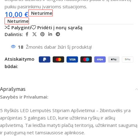
puikiu pasirinkimu įvairioms situacijoms.
10,00
€
Neturime
Neturime
Palyginti
Pridėti į norų sąrašą
Dalintis:
18
Žmonės dabar žiūri šį produktą!
Atsiskaitymo
būdai:
Aprašymas
Savybės ir Privalumai:
5 Ryškūs LED Lemputės Stipriam Apšvietimui – žibintuvėlis yra
aprūpintas 5 galingais LED, kurie užtikrina ryškų ir aiškų
apšvietimą. Tai leidžia matyti plačią teritoriją, užtikrinant saugumą
ir patogumą net tamsiausiose aplinkose.