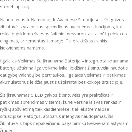
stebėti aplinką.
Naudojamas Ir Namuose, Ir Avarinėse Situacijose – šis galvos
žibintuvėlis yra puikus sprendimas avarinėms situacijoms, kai
reikia papildomo šviesos šaltinio, nesvarbu, ar tai būtų elektros
dingimas, ar remontas tamsoje. Tai praktiškas įrankis
kiekvieniems namams.
Ilgalaikis Veikimas Su Įkraunama Baterija – integruota įkraunama
baterija užtikrina ilgą veikimo laiką, leidžiant žibintuvėliu naudotis
daugybę valandų be pertraukos. Ilgalaikis veikimas ir patikimas
akumuliatorius leidžia jaustis užtikrintai bet kokioje situacijoje.
Šis įkraunamas 5 LED galvos žibintuvėlis yra praktiškas ir
patikimas sprendimas visiems, kurie vertina laisvas rankas ir
ryškų apšvietimą tiek kasdieninėse, tiek ekstremaliose
situacijose. Patogus, atsparus ir lengvai naudojamas, šis
žibintuvėlis taps nepakeičiamu pagalbininku kiekvienam aktyviam
žmogui.