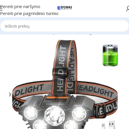
Pereiti prie naršymo
Pereiti prie pagrindinio turinio
Pradžia
Elektronika
LED prožektorius ant galvos