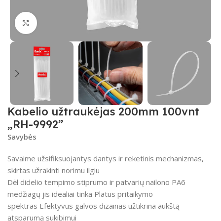
Spustelėkite, kad padidintumėte
Kabelio užtraukėjas 200mm 100vnt
„RH-9992”
Savybės
Savaime užsifiksuojantys dantys ir reketinis mechanizmas,
skirtas užrakinti norimu ilgiu
Dėl didelio tempimo stiprumo ir patvarių nailono PA6
medžiagų jis idealiai tinka Platus pritaikymo
spektras Efektyvus galvos dizainas užtikrina aukštą
atsparumą sukibimui