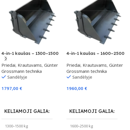
4-in-1 kaušas – 1300–1500
4-in-1 kaušas – 1600–2500
kg klasei
kg klasei
Priedai
,
Krautuvams
,
Günter
Priedai
,
Krautuvams
,
Günter
Grossmann technika
Grossmann technika
Sandėlyje
Sandėlyje
1797,00
€
1960,00
€
Į Krepšelį
Į Krepšelį
KELIAMOJI GALIA
KELIAMOJI GALIA
1300–1500 kg
1600–2500 kg