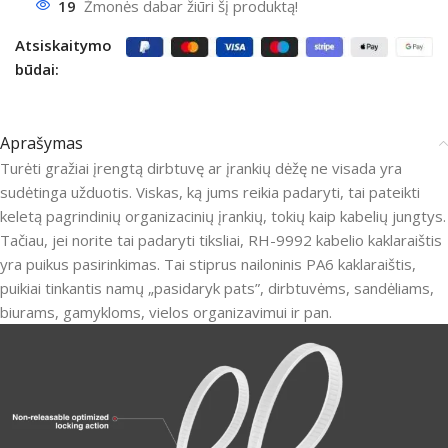
19
Žmonės dabar žiūri šį produktą!
Atsiskaitymo
būdai:
Aprašymas
Turėti gražiai įrengtą dirbtuvę ar įrankių dėžę ne visada yra
sudėtinga užduotis. Viskas, ką jums reikia padaryti, tai pateikti
keletą pagrindinių organizacinių įrankių, tokių kaip kabelių jungtys.
Tačiau, jei norite tai padaryti tiksliai, RH-9992 kabelio kaklaraištis
yra puikus pasirinkimas. Tai stiprus nailoninis PA6 kaklaraištis,
puikiai tinkantis namų „pasidaryk pats”, dirbtuvėms, sandėliams,
biurams, gamykloms, vielos organizavimui ir pan.