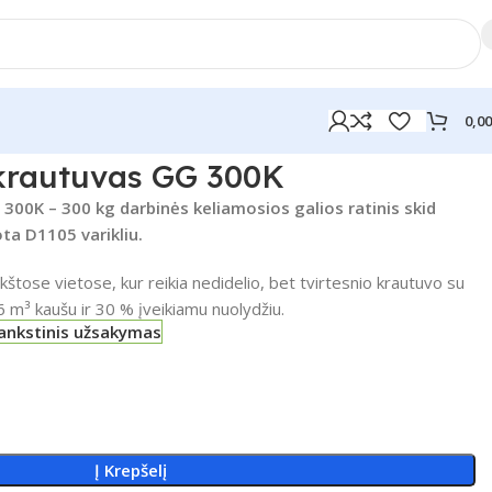
0,0
krautuvas GG 300K
300K – 300 kg darbinės keliamosios galios ratinis skid
ta D1105 varikliu.
kštose vietose, kur reikia nedidelio, bet tvirtesnio krautuvo su
6 m³ kaušu ir 30 % įveikiamu nuolydžiu.
šankstinis užsakymas
Į Krepšelį