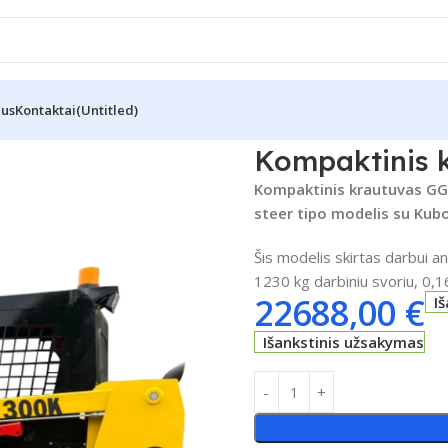
Mus
Kontaktai
(Untitled)
tinis krautuvas GG 300K
Kompaktinis 
Kompaktinis krautuvas GG 
steer tipo modelis su Kubo
Šis modelis skirtas darbui an
1230 kg darbiniu svoriu, 0,1
22688,00
€
I
Išankstinis užsakymas