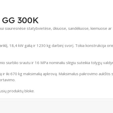
s GG 300K
bui siauresnėse statybvietėse, ūkiuose, sandėliuose, kiemuose ar
lį, 18,4 kW galią ir 1230 kg darbinį svorį. Tokia konstrukcija orie
inio siurblio srautu ir 16 MPa nominaliu slėgiu suteikia tolygų val
ą ir iki 670 kg maksimalią apkrovą. Maksimalus pakrovimo aukštis 
ortavimo.
jusių produktų bloke.