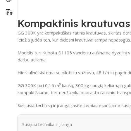
Kompaktinis krautuva
GG 300K yra kompaktiškas ratinis krautuvas, skirtas dar
leidžia judėti ten, kur didesni krautuvai tampa nepatogūs.
Modelis turi Kubota D1105 vandeniu aušinamą dyzelinį varik
darbų atlikimą.
Hidraulinė sistema su pilotiniu vožtuvu, 48 L/min pagrind
GG 300K turi 0,16 m³ kaušą, 300 kg saugią keliamąją gali
kompaktiškumo, bet neužtenka paprasto rankinio transp
Susijusią techniką ir įrangą rasite žemiau esančiame susi
Susijusi technika ir įranga