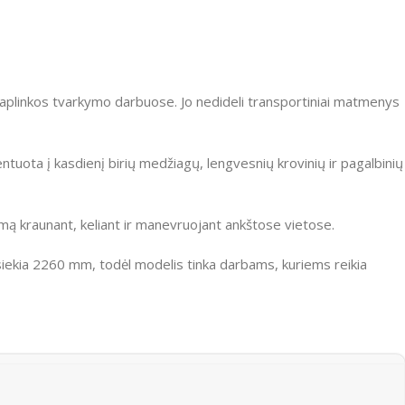
 aplinkos tvarkymo darbuose. Jo nedideli transportiniai matmenys
ntuota į kasdienį birių medžiagų, lengvesnių krovinių ir pagalbinių
dymą kraunant, keliant ir manevruojant ankštose vietose.
siekia 2260 mm, todėl modelis tinka darbams, kuriems reikia