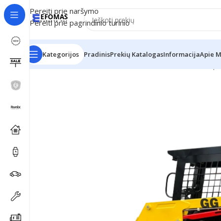
Pereiti prie naršymo
Pereiti prie pagrindinio turinio
Kategorijos
Pradinis
Prekių Katalogas
Informacija
Apie 
Pradžia
Günter Grossmann technika
Krautuvai
Kompak