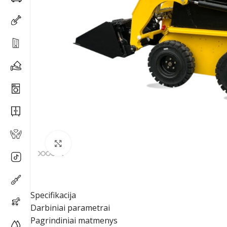
Spustelėkite, kad padidintumėte
Specifikacija
Darbiniai parametrai
Pagrindiniai matmenys