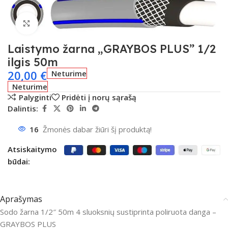
Spustelėkite, kad padidintumėte
Laistymo žarna „GRAYBOS PLUS” 1/2
ilgis 50m
20,00
€
Neturime
Neturime
Palyginti
Pridėti į norų sąrašą
Dalintis:
16
Žmonės dabar žiūri šį produktą!
Atsiskaitymo
būdai:
Aprašymas
Sodo žarna 1/2″ 50m 4 sluoksnių sustiprinta poliruota danga –
GRAYBOS PLUS