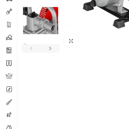
Spustelėkite, kad padidi