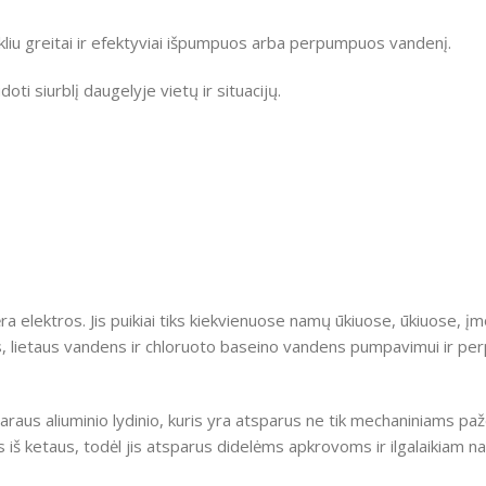
kliu greitai ir efektyviai išpumpuos arba perpumpuos vandenį.
ti siurblį daugelyje vietų ir situacijų.
ra elektros.
Jis puikiai tiks kiekvienuose namų ūkiuose, ūkiuose, į
ns, lietaus vandens ir chloruoto baseino vandens pumpavimui ir pe
tvaraus aliuminio lydinio, kuris yra atsparus ne tik mechaniniams paž
iš ketaus, todėl jis atsparus didelėms apkrovoms ir ilgalaikiam na