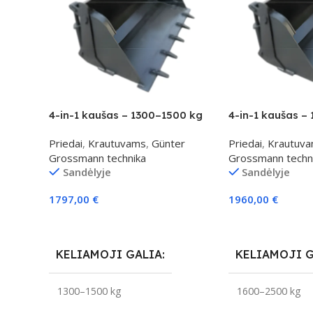
4-in-1 kaušas – 1300–1500 kg
4-in-1 kaušas –
klasei
klasei
Priedai
,
Krautuvams
,
Günter
Priedai
,
Krautuv
Grossmann technika
Grossmann techn
Sandėlyje
Sandėlyje
1797,00
€
1960,00
€
Į Krepšelį
Į Krepšelį
KELIAMOJI GALIA
KELIAMOJI 
1300–1500 kg
1600–2500 kg