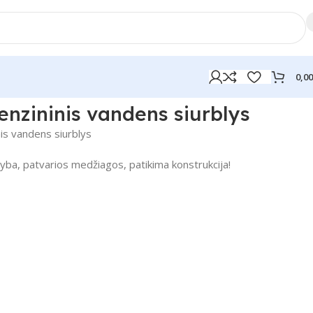
0,0
zininis vandens siurblys
s vandens siurblys
a, patvarios medžiagos, patikima konstrukcija!