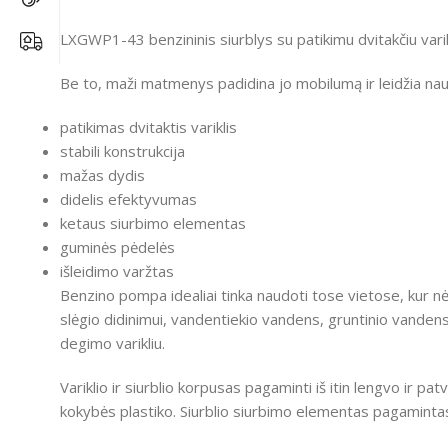
LXGWP1-43 benzininis siurblys su patikimu dvitakčiu vari
Be to, maži matmenys padidina jo mobilumą ir leidžia naudo
patikimas dvitaktis variklis
stabili konstrukcija
mažas dydi
s
didelis efektyvumas
ketaus siurbimo elementas
guminės pėdelės
išleidimo varžtas
Benzino pompa idealiai tinka naudoti tose vietose, kur nė
slėgio didinimui, vandentiekio vandens, gruntinio vande
degimo varikliu.
Variklio ir siurblio korpusas pagaminti iš itin lengvo ir pa
kokybės plastiko.
Siurblio siurbimo elementas pagamintas 