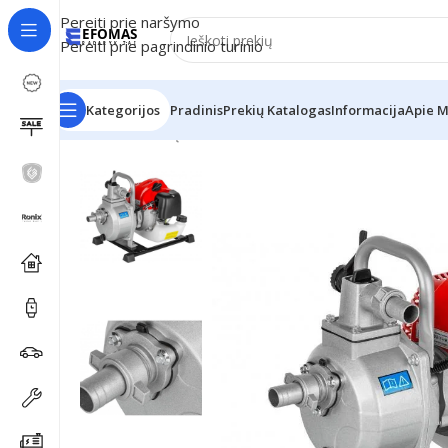
Pereiti prie naršymo
Pereiti prie pagrindinio turinio
Kategorijos
Pradinis
Prekių Katalogas
Informacija
Apie 
Pradžia
Lauko įrankiai
LXGWP1-43 Benzininis vandens 