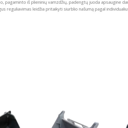
ėmo, pagaminto iš plieninių vamzdžių, padengtų juoda apsaugine da
us reguliavimas leidžia pritaikyti siurblio našumą pagal individuali