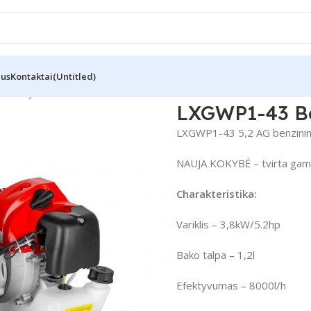
Mus
Kontaktai
(Untitled)
siurblys
LXGWP1-43 Ben
LXGWP1-43 5,2 AG benzinini
NAUJA KOKYBĖ – tvirta gamyb
Charakteristika:
Variklis – 3,8kW/5.2hp
Bako talpa
– 1,2l
Efektyvumas
– 8000l/h