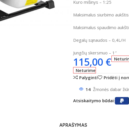
Kuro mišinys
– 1:25
Maksimalus siurbimo aukštis
Maksimalus spaudimo aukšti
Degalų sąnaudos
– 0,4L/H
ntumėte
Jungčių skersmuo
– 1″
115,00
€
Neturi
Neturime
Palyginti
Pridėti į no
14
Žmonės dabar žiūri
Atsiskaitymo būdai:
APRAŠYMAS