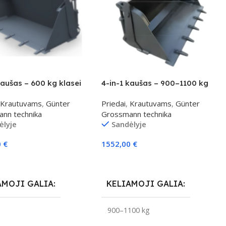
kaušas – 600 kg klasei
4-in-1 kaušas – 900–1100 kg
klasei
Krautuvams
,
Günter
Priedai
,
Krautuvams
,
Günter
nn technika
Grossmann technika
ėlyje
Sandėlyje
0
€
1552,00
€
elį
Į Krepšelį
AMOJI GALIA
KELIAMOJI GALIA
g
900–1100 kg