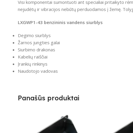
Visi komponentai sumontuoti ant specialiai pritaikyto r
nejudėtų ir vibracijos nebūtų perduodamos į žemę.
Tolyg
LXGWP1-43 benzininis vandens siurblys
Degimo siurblys
Žarnos jungties galai
Siurbimo drakonas
Kabelių raiščiai
Įrankių rinkinys
Naudotojo vadovas
Panašūs produktai