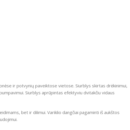
monėse ir potvynių paveiktose vietose.
Siurblys skirtas drėkinimui,
rpumpavimui.
Siurblys aprūpintas efektyviu dvitakčiu vidaus
eidimams, bet ir dilimui.
Variklio dangčiai pagaminti iš aukštos
udojimui.