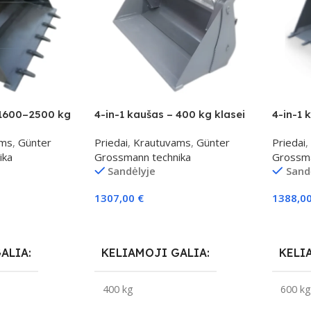
 1600–2500 kg
4-in-1 kaušas – 400 kg klasei
4-in-1 
ams
,
Günter
Priedai
,
Krautuvams
,
Günter
Priedai
,
ika
Grossmann technika
Grossma
Sandėlyje
Sand
1307,00
€
1388,0
Į Krepšelį
Į Krepš
GALIA
KELIAMOJI GALIA
KELI
400 kg
600 k