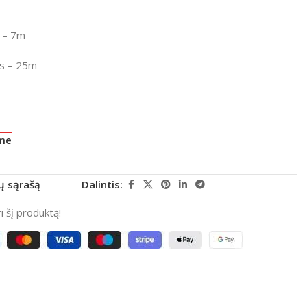
– 7m
s
– 25m
me
rų sąrašą
Dalintis:
 šį produktą!