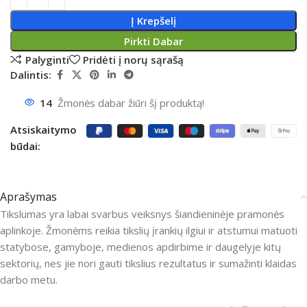
Į Krepšelį
Pirkti Dabar
Palyginti
Pridėti į norų sąrašą
Dalintis:
14
Žmonės dabar žiūri šį produktą!
Atsiskaitymo
būdai:
Aprašymas
Tikslumas yra labai svarbus veiksnys šiandieninėje pramonės
aplinkoje.
Žmonėms reikia tikslių įrankių ilgiui ir atstumui matuoti
statybose, gamyboje, medienos apdirbime ir daugelyje kitų
sektorių, nes jie nori gauti tikslius rezultatus ir sumažinti klaidas
darbo metu.