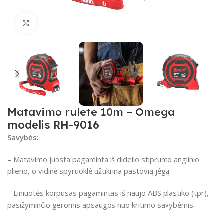
Spustelėkite, kad padidintumėte
Matavimo rulete 10m – Omega
modelis RH-9016
Savybės:
– Matavimo juosta pagaminta iš didelio stiprumo anglinio
plieno, o vidinė spyruoklė užtikrina pastovią jėgą.
– Liniuotės korpusas pagamintas iš naujo ABS plastiko (tpr),
pasižyminčio geromis apsaugos nuo kritimo savybėmis.