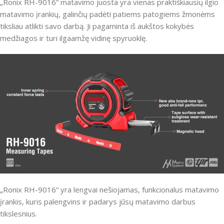
„Ronix RH-9016“ matavimo juosta yra vienas praktiškiausių ilgio
matavimo įrankių, galinčių padėti patiems patogiems žmonėms
tiksliau atlikti savo darbą.
Ji pagaminta iš aukštos kokybės
medžiagos ir turi ilgaamžę vidinę spyruoklę.
„Ronix RH-9016“ yra lengvai nešiojamas, funkcionalus matavimo
įrankis, kuris palengvins ir padarys jūsų matavimo darbus
tikslesnius.