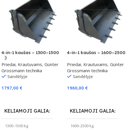
4-in-1 kaušas – 1300–1500
4-in-1 kaušas – 1600–2500
kg klasei
kg klasei
Priedai
,
Krautuvams
,
Günter
Priedai
,
Krautuvams
,
Günter
Grossmann technika
Grossmann technika
Sandėlyje
Sandėlyje
1797,00
€
1960,00
€
Į Krepšelį
Į Krepšelį
KELIAMOJI GALIA
KELIAMOJI GALIA
1300–1500 kg
1600–2500 kg