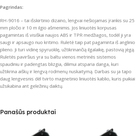
Pagrindas:
RH-9016 – tai išskirtinio dizaino, lengvai nešiojamas įrankis su 25
mm pločio ir 10 m ilgio ašmenimis.
Jos liniuotės korpusas
pagamintas iš visiškai naujos ABS ir TPR medžiagos, todėl ji yra
saugi ir apsaugo nuo kritimo.
Ruletė taip pat pagaminta iš anglinio
plieno.
Ji turi vidinę spyruoklę, užtikrinančią ilgalaikę, pastovią jėgą.
Ruletės paviršius yra su baltu vienos metrinės sistemos
spaudiniu ir padengtas blizgia, dilimui atsparia danga, kuri
užtikrina aiškų ir lengvą rodmenų nuskaitymą.
Darbas su ja tapo
daug lengvesnis dėl tvirto magnetinio liniuotės kablio, kuris puikiai
užsikabina ant geležinių daiktų.
Panašūs produktai