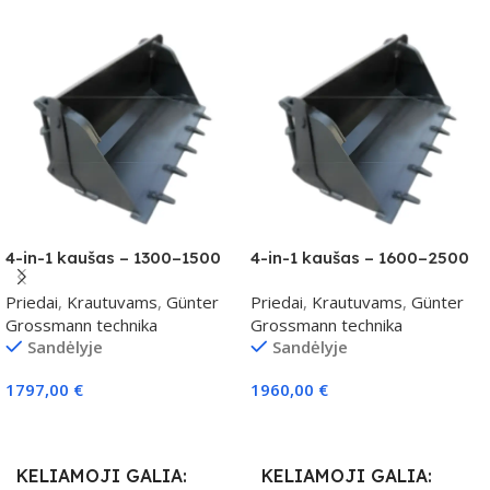
4-in-1 kaušas – 1300–1500
4-in-1 kaušas – 1600–2500
kg klasei
kg klasei
Priedai
,
Krautuvams
,
Günter
Priedai
,
Krautuvams
,
Günter
Grossmann technika
Grossmann technika
Sandėlyje
Sandėlyje
1797,00
€
1960,00
€
Į Krepšelį
Į Krepšelį
KELIAMOJI GALIA
KELIAMOJI GALIA