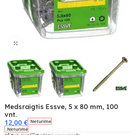
Spustelėkite, kad padidintumėte
Medsraigtis Essve, 5 x 80 mm, 100
vnt.
12,00
€
Neturime
Neturime