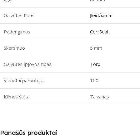
Galvutės tipas
Įleidžiama
Padengimas
CorrSeal
Skersmuo
5 mm
Galvutės įpjovos tipas
Torx
Vienetai pakuotėje
100
Kilmės šalis
Taivanas
Panašūs produktai