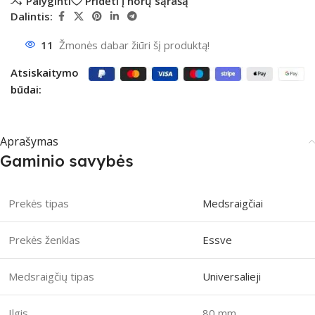
Palyginti
Pridėti į norų sąrašą
Dalintis:
11
Žmonės dabar žiūri šį produktą!
Atsiskaitymo
būdai:
Aprašymas
Gaminio savybės
Prekės tipas
Medsraigčiai
Prekės ženklas
Essve
Medsraigčių tipas
Universalieji
Ilgis
80 mm