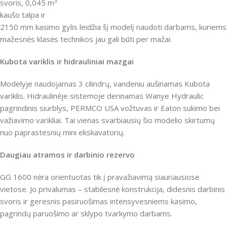
svoris, 0,045 m³
kaušo talpa ir
2150 mm kasimo gylis leidžia šį modelį naudoti darbams, kuriems
mažesnės klasės technikos jau gali būti per mažai.
Kubota variklis ir hidrauliniai mazgai
Modelyje naudojamas 3 cilindrų, vandeniu aušinamas Kubota
variklis. Hidraulinėje sistemoje derinamas Wanye Hydraulic
pagrindinis siurblys, PERMCO USA vožtuvas ir Eaton sukimo bei
važiavimo varikliai. Tai vienas svarbiausių šio modelio skirtumų
nuo paprastesnių mini ekskavatorių.
Daugiau atramos ir darbinio rezervo
GG 1600 nėra orientuotas tik į pravažiavimą siauriausiose
vietose. Jo privalumas – stabilesnė konstrukcija, didesnis darbinis
svoris ir geresnis pasiruošimas intensyvesniems kasimo,
pagrindų paruošimo ar sklypo tvarkymo darbams.