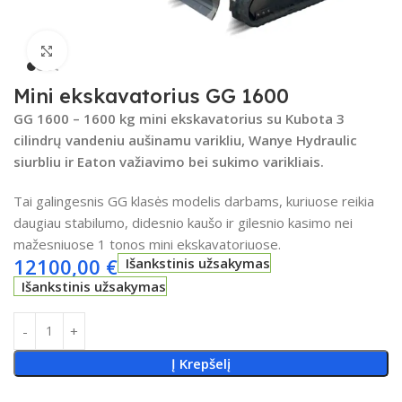
Spustelėkite, kad padidintumėte
Mini ekskavatorius GG 1600
GG 1600 – 1600 kg mini ekskavatorius su Kubota 3
cilindrų vandeniu aušinamu varikliu, Wanye Hydraulic
siurbliu ir Eaton važiavimo bei sukimo varikliais.
Tai galingesnis GG klasės modelis darbams, kuriuose reikia
daugiau stabilumo, didesnio kaušo ir gilesnio kasimo nei
mažesniuose 1 tonos mini ekskavatoriuose.
12100,00
€
Išankstinis užsakymas
Išankstinis užsakymas
Į Krepšelį