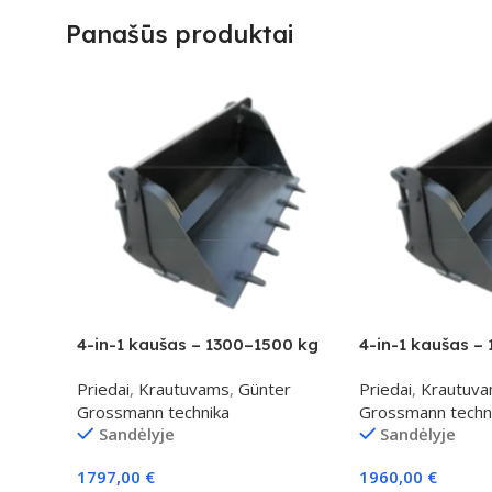
Panašūs produktai
4-in-1 kaušas – 1300–1500 kg
4-in-1 kaušas –
klasei
klasei
Priedai
,
Krautuvams
,
Günter
Priedai
,
Krautuv
Grossmann technika
Grossmann techn
Sandėlyje
Sandėlyje
1797,00
€
1960,00
€