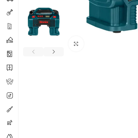
Spustelėkite, kad padidi