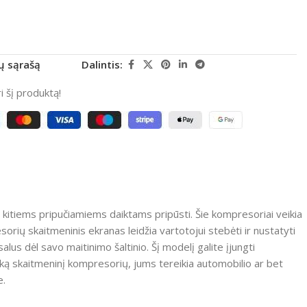
rų sąrašą
Dalintis:
 šį produktą!
 ir kitiems pripučiamiems daiktams pripūsti.
Šie kompresoriai veikia
orių skaitmeninis ekranas leidžia vartotojui stebėti ir nustatyti
lus dėl savo maitinimo šaltinio.
Šį modelį galite įjungti
išką skaitmeninį kompresorių, jums tereikia automobilio ar bet
e.