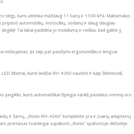
o.
oro slėgį, kuris atitinka maždaug 11 barų ir 1100 kPa.
Maksimalus
s pripūsti automobilių, motociklų, sedanų ir daug daugiau
degiklį!
Tai labai padidina jo mobilumą ir reiškia, kad galite jį
bai nešiojamas.
Jis taip pat pasižymi ergonomišku ir lengvai
LED žibintai, kurie leidžia RH-4260 naudoti ir kaip žibintuvėlį
 jungiklis, kuris automatiškai išjungia variklį pasiekus norimą oro
laidų ir žarnų, „Ronix RH-4260“ komplekte yra ir įvairių adapterių.
 pats prietaisas tvarkingai supakuoti „Ronix“ spalvotoje dėžutėje.