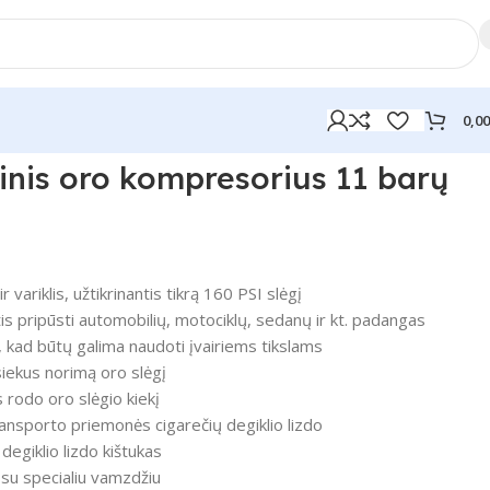
0,0
inis oro kompresorius 11 barų
 variklis, užtikrinantis tikrą 160 PSI slėgį
tis pripūsti automobilių, motociklų, sedanų ir kt. padangas
, kad būtų galima naudoti įvairiems tikslams
iekus norimą oro slėgį
 rodo oro slėgio kiekį
transporto priemonės cigarečių degiklio lizdo
degiklio lizdo kištukas
 su specialiu vamzdžiu