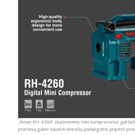
„Ronix RH-4260“ skaitmeninis mini kompresorius gali būt
prietaisą galite naudoti dviračių padangoms pripūsti prieš