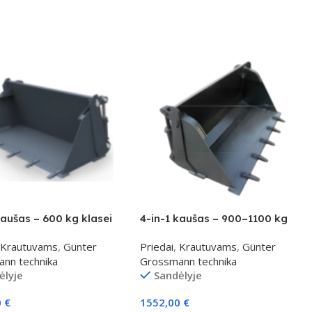
kaušas – 600 kg klasei
4-in-1 kaušas – 900–1100 kg
klasei
Krautuvams
,
Günter
Priedai
,
Krautuvams
,
Günter
nn technika
Grossmann technika
ėlyje
Sandėlyje
0
€
1552,00
€