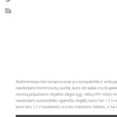
Skaitmeniniai mini kompresoriai yra kompaktiški ir nešiojami
naudodami motorizuotą siurblį, kuris ištraukia orą iš aplink
norimą pripučiamo objekto slėgio lygį.
Mūsų RH-4260 model
naudodami automobilio cigarečių degiklį, kuris turi 12 V n
kurio kito 12 V nuolatinės srovės maitinimo šaltinio, o tai