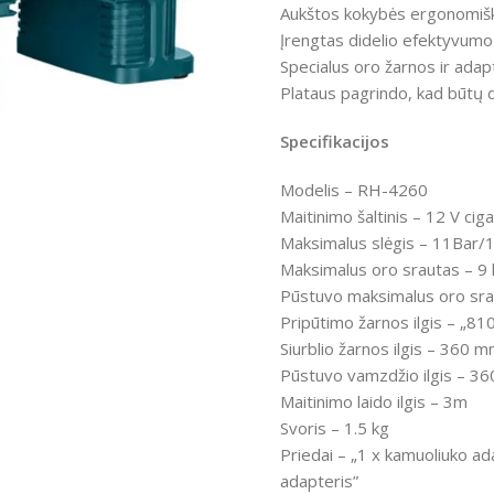
Aukštos kokybės ergonomišk
Įrengtas didelio efektyvumo L
Specialus oro žarnos ir adap
Plataus pagrindo, kad būtų 
Specifikacijos
ntumėte
Modelis – RH-4260
Maitinimo šaltinis
–
12 V ciga
Maksimalus slėgis
– 11Bar/
Maksimalus oro srautas
–
9 
Pūstuvo maksimalus oro sr
Pripūtimo žarnos ilgis
–
„810
Siurblio žarnos ilgis – 360 
Pūstuvo vamzdžio ilgis – 3
Maitinimo laido ilgis – 3m
Svoris – 1.5 kg
Priedai – „1 x kamuoliuko ad
adapteris”