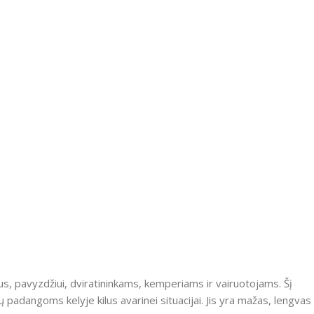
s, pavyzdžiui, dviratininkams, kemperiams ir vairuotojams.
Šį
ų padangoms kelyje kilus avarinei situacijai.
Jis yra mažas, lengvas