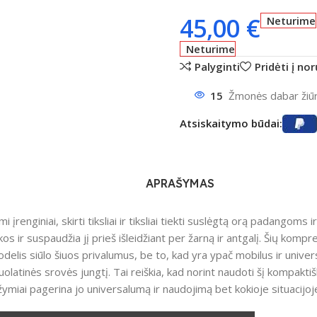
45,00
€
Neturime
Neturime
Palyginti
Pridėti į no
15
Žmonės dabar žiūri
Atsiskaitymo būdai:
APRAŠYMAS
 įrenginiai, skirti tiksliai ir tiksliai tiekti suslėgtą orą padangoms
os ir suspaudžia jį prieš išleidžiant per žarną ir antgalį.
Šių kompres
is siūlo šiuos privalumus, be to, kad yra ypač mobilus ir universa
uolatinės srovės jungtį.
Tai reiškia, kad norint naudoti šį kompakt
 žymiai pagerina jo universalumą ir naudojimą bet kokioje situacijoj