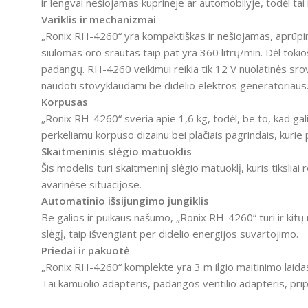
ir lengvai nešiojamas kuprinėje ar automobilyje, todėl tai 
Variklis ir mechanizmai
„Ronix RH-4260“ yra kompaktiškas ir nešiojamas, aprūpintas
siūlomas oro srautas taip pat yra 360 litrų/min.
Dėl tokio
padangų.
RH-4260 veikimui reikia tik 12 V nuolatinės srov
naudoti stovyklaudami be didelio elektros generatoriaus
Korpusas
„Ronix RH-4260“ sveria apie 1,6 kg, todėl, be to, kad gali 
perkeliamu korpuso dizainu bei plačiais pagrindais, kurie 
Skaitmeninis slėgio matuoklis
Šis modelis turi skaitmeninį slėgio matuoklį, kuris tiksliai 
avarinėse situacijose.
Automatinio išsijungimo jungiklis
Be galios ir puikaus našumo, „Ronix RH-4260“ turi ir kitų 
slėgį, taip išvengiant per didelio energijos suvartojimo.
Priedai ir pakuotė
„Ronix RH-4260“ komplekte yra 3 m ilgio maitinimo laidas
Tai kamuolio adapteris, padangos ventilio adapteris, prip