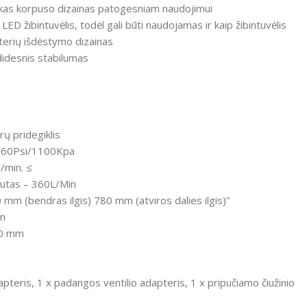
as korpuso dizainas patogesniam naudojimui
ED žibintuvėlis, todėl gali būti naudojamas ir kaip žibintuvėlis
terių išdėstymo dizainas
didesnis stabilumas
rų pridegiklis
160Psi/1100Kpa
l/min. ≤
autas
– 360L/Min
 mm (bendras ilgis) 780 mm (atviros dalies ilgis)”
mm
60 mm
apteris, 1 x padangos ventilio adapteris, 1 x pripučiamo čiužinio