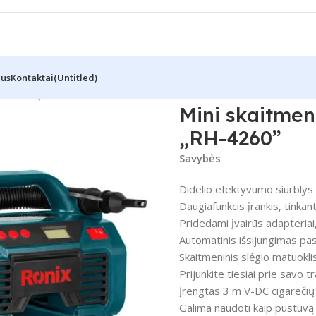
Mus
Kontaktai
(Untitled)
s 11 barų „RH-4260”
Mini skaitmen
„RH-4260”
Savybės
Didelio efektyvumo siurblys ir
Daugiafunkcis įrankis, tinkan
Pridedami įvairūs adapteriai
Automatinis išsijungimas pas
Skaitmeninis slėgio matuoklis
Prijunkite tiesiai prie savo 
Įrengtas 3 m V-DC cigarečių 
Galima naudoti kaip pūstuvą