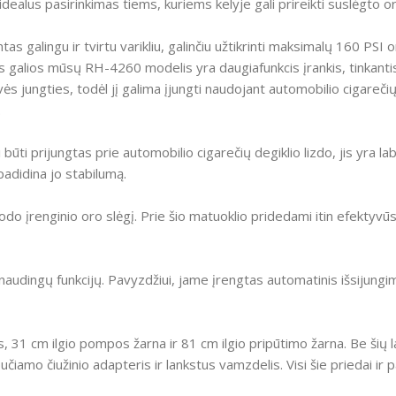
idealus pasirinkimas tiems, kuriems kelyje gali prireikti suslėgto or
 galingu ir tvirtu varikliu, galinčiu užtikrinti maksimalų 160 PSI 
s galios mūsų RH-4260 modelis yra daugiafunkcis įrankis, tinkanti
ės jungties, todėl jį galima įjungti naudojant automobilio cigarečių 
.
būti prijungtas prie automobilio cigarečių degiklio lizdo, jis yra la
padidina jo stabilumą.
rodo įrenginio oro slėgį.
Prie šio matuoklio pridedami itin efektyvūs 
naudingų funkcijų.
Pavyzdžiui, jame įrengtas automatinis išsijungimo
, 31 cm ilgio pompos žarna ir 81 cm ilgio pripūtimo žarna.
Be šių 
učiamo čiužinio adapteris ir lankstus vamzdelis.
Visi šie priedai ir