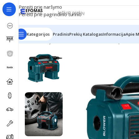
Pereiti prie naršymo
Pereiti prie pagrindinio turinio
Kategorijos
Pradinis
Prekių Katalogas
Informacija
Apie 
Pradžia
Naujienos
Mini skaitmeninis oro kompresoriu