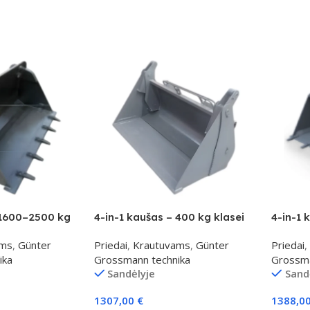
 1600–2500 kg
4-in-1 kaušas – 400 kg klasei
4-in-1 
ams
,
Günter
Priedai
,
Krautuvams
,
Günter
Priedai
,
ika
Grossmann technika
Grossma
Sandėlyje
Sand
1307,00
€
1388,0