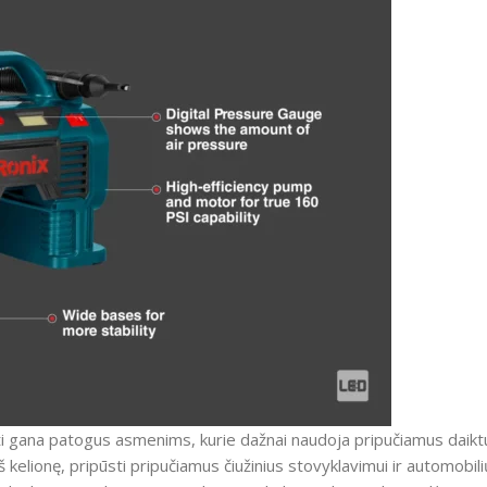
i gana patogus asmenims, kurie dažnai naudoja pripučiamus daiktu
 kelionę, pripūsti pripučiamus čiužinius stovyklavimui ir automobili