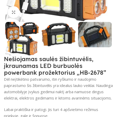
Spustelėkite, kad padidintumėte
Nešiojamas saulės žibintuvėlis,
įkraunamas LED burbuolės
powerbank prožektorius „HB-2678”
Dėl neįtikėtino patvarumo, itin ryškumo ir naudojimo
paprastumo šis žibintuvėlis yra idealus lauko veiklai.
Naudinga
automobilyje įvykus gedimui naktį arba namuose dingus
elektrai, elektros gedimams ir kitoms avarinėms situacijoms.
Labai praktiška ir patogi.
Jis turi 4 apšvietimo režimus
priekyje, gale ir šonuose.