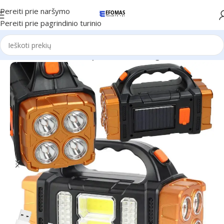
Pereiti prie naršymo
Pereiti prie pagrindinio turinio
Pradžia
Elektronika
LED prožektorius ant galvos