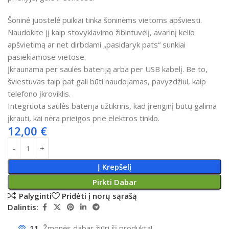
Šoninė juostelė puikiai tinka šoninėms vietoms apšviesti.
Naudokite jį kaip stovyklavimo žibintuvėlį, avarinį kelio
apšvietimą ar net dirbdami „pasidaryk pats“ sunkiai
pasiekiamose vietose.
Įkraunama per saulės bateriją arba per USB kabelį.
Be to,
šviestuvas taip pat gali būti naudojamas, pavyzdžiui, kaip
telefono įkroviklis.
Integruota saulės baterija užtikrins, kad įrenginį būtų galima
įkrauti, kai nėra prieigos prie elektros tinklo.
12,00
€
Į Krepšelį
Pirkti Dabar
Palyginti
Pridėti į norų sąrašą
Dalintis:
11
Žmonės dabar žiūri šį produktą!