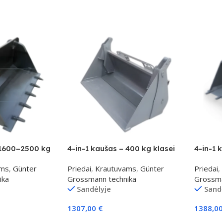
 1600–2500 kg
4-in-1 kaušas – 400 kg klasei
4-in-1 
ams
,
Günter
Priedai
,
Krautuvams
,
Günter
Priedai
,
ika
Grossmann technika
Grossma
Sandėlyje
Sand
1307,00
€
1388,0