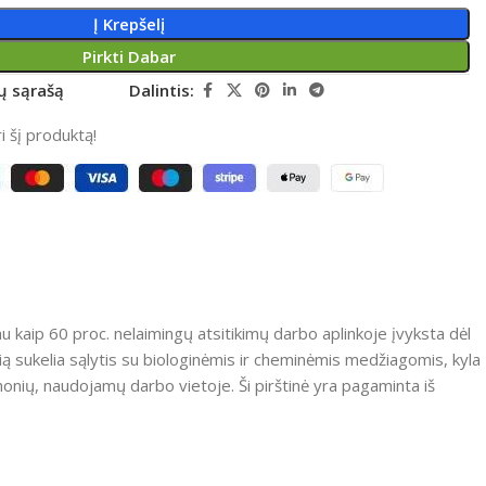
Į Krepšelį
Pirkti Dabar
rų sąrašą
Dalintis:
 šį produktą!
au kaip 60 proc. nelaimingų atsitikimų darbo aplinkoje įvyksta dėl
urią sukelia sąlytis su biologinėmis ir cheminėmis medžiagomis, kyla
nių, naudojamų darbo vietoje. Ši pirštinė yra pagaminta iš