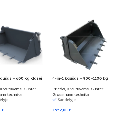
kaušas – 600 kg klasei
4-in-1 kaušas – 900–1100 kg
klasei
Krautuvams
,
Günter
Priedai
,
Krautuvams
,
Günter
nn technika
Grossmann technika
ėlyje
Sandėlyje
0
€
1552,00
€