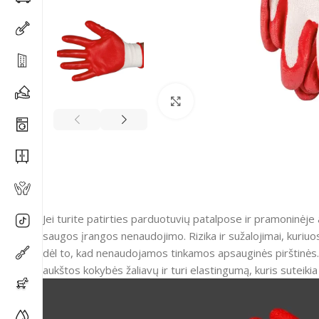
Spustelėkite, kad padidi
Jei turite patirties parduotuvių patalpose ir pramoninėje 
saugos įrangos nenaudojimo. Rizika ir sužalojimai, kuriuos 
dėl to, kad nenaudojamos tinkamos apsauginės pirštinės.
aukštos kokybės žaliavų ir turi elastingumą, kuris suteiki