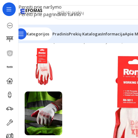
Pereiti prie naršymo
Pereiti prie pagrindinio turinio
Kategorijos
Pradinis
Prekių Katalogas
Informacija
Apie 
Pradžia
Ronix Įrankiai
Nitrilo pirštinės dydis 9″ „RH-9