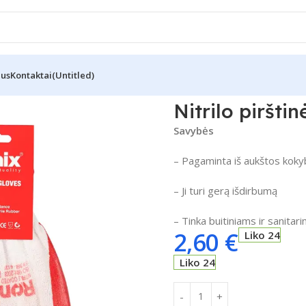
Mus
Kontaktai
(Untitled)
011”
Nitrilo piršti
Savybės
– Pagaminta iš aukštos kok
– Ji turi gerą išdirbumą
– Tinka buitiniams ir sanitari
2,60
€
Liko 24
Liko 24