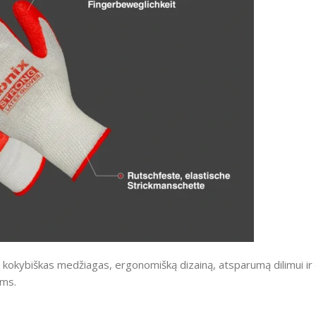
kokybiškas medžiagas, ergonomišką dizainą, atsparumą dilimui ir 
ėms.