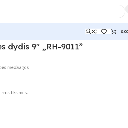
0,0
nės dydis 9″ „RH-9011”
ybės medžiagos
niams tikslams.