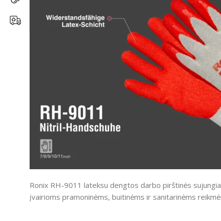
Ronix RH-9011 lateksu dengtos darbo pirštinės sujungia 
įvairioms pramoninėms, buitinėms ir sanitarinėms reikm