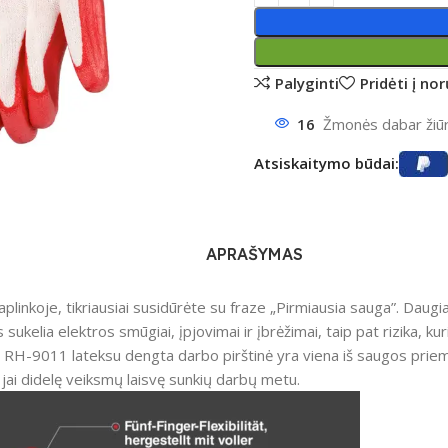
Palyginti
Pridėti į no
16
Žmonės dabar žiūri
ntumėte
Atsiskaitymo būdai:
APRAŠYMAS
aplinkoje, tikriausiai susidūrėte su fraze „Pirmiausia sauga”. Daugi
sukelia elektros smūgiai, įpjovimai ir įbrėžimai, taip pat rizika, k
 RH-9011 lateksu dengta darbo pirštinė yra viena iš saugos priemo
a jai didelę veiksmų laisvę sunkių darbų metu.