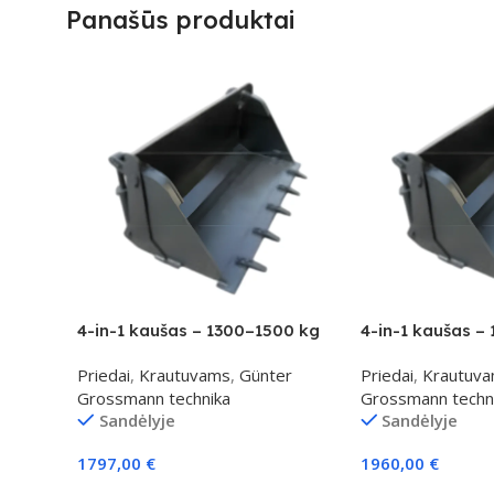
Panašūs produktai
4-in-1 kaušas – 1300–1500 kg
4-in-1 kaušas –
klasei
klasei
Priedai
,
Krautuvams
,
Günter
Priedai
,
Krautuv
Grossmann technika
Grossmann techn
Sandėlyje
Sandėlyje
1797,00
€
1960,00
€