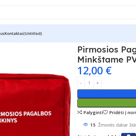
Mus
Kontaktai
(Untitled)
Vaistinėlė, Minkštame PVC Dėkle
Pirmosios Pag
Minkštame PV
12,00
€
Palyginti
Pridėti į no
15
Žmonės dabar žiūri