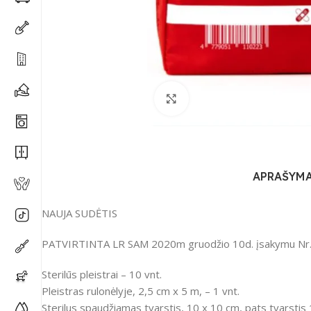
Spustelėkite, kad padidi
APRAŠYM
NAUJA SUDĖTIS
PATVIRTINTA LR SAM 2020m gruodžio 10d. įsakymu Nr.
Sterilūs pleistrai – 10 vnt.
Pleistras rulonėlyje, 2,5 cm x 5 m, – 1 vnt.
Sterilus spaudžiamas tvarstis, 10 x 10 cm, pats tvarstis