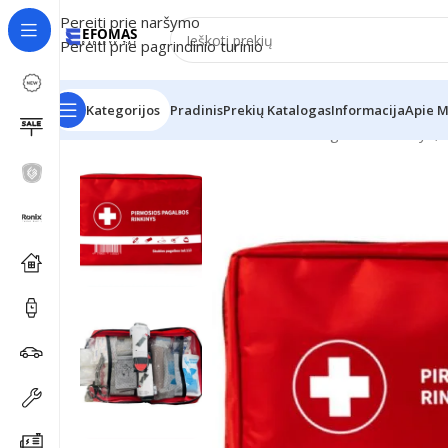
Pereiti prie naršymo
Pereiti prie pagrindinio turinio
Kategorijos
Pradinis
Prekių Katalogas
Informacija
Apie 
Pradžia
Automobiliams
Pirmosios Pagalbos Rinkinys, 