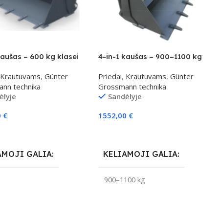
kaušas – 600 kg klasei
4-in-1 kaušas – 900–1100 kg
klasei
Krautuvams
,
Günter
Priedai
,
Krautuvams
,
Günter
nn technika
Grossmann technika
ėlyje
Sandėlyje
0
€
1552,00
€
elį
Į Krepšelį
AMOJI GALIA
KELIAMOJI GALIA
g
900–1100 kg