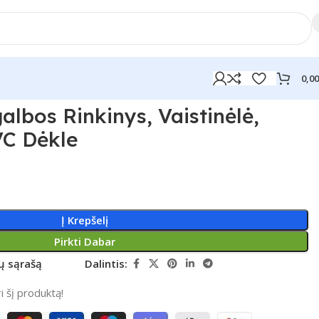
0,0
albos Rinkinys, Vaistinėlė,
C Dėkle
Į Krepšelį
Pirkti Dabar
rų sąrašą
Dalintis:
 šį produktą!