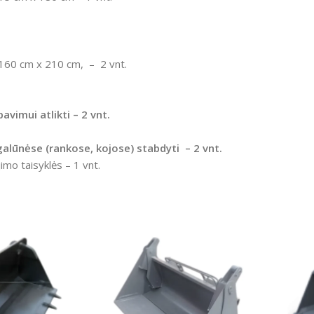
į, 160 cm x 210 cm, – 2 vnt.
vimui atlikti – 2 vnt.
galūnėse (rankose, kojose) stabdyti – 2 vnt.
mo taisyklės – 1 vnt.