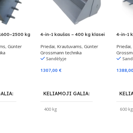
 1600–2500 kg
4-in-1 kaušas – 400 kg klasei
4-in-1 
ams
,
Günter
Priedai
,
Krautuvams
,
Günter
Priedai
,
ika
Grossmann technika
Grossma
Sandėlyje
Sand
1307,00
€
1388,0
Į Krepšelį
Į Krepš
GALIA
KELIAMOJI GALIA
KELI
400 kg
600 k