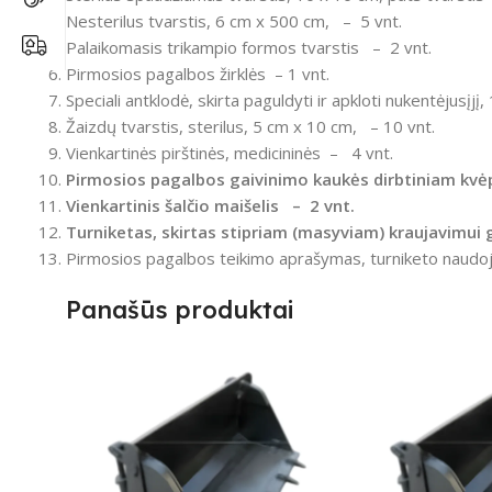
Nesterilus tvarstis, 6 cm x 500 cm, – 5 vnt.
Palaikomasis trikampio formos tvarstis – 2 vnt.
Pirmosios pagalbos žirklės – 1 vnt.
Speciali antklodė, skirta paguldyti ir apkloti nukentėjusįj
Žaizdų tvarstis, sterilus, 5 cm x 10 cm, – 10 vnt.
Vienkartinės pirštinės, medicininės – 4 vnt.
Pirmosios pagalbos gaivinimo kaukės dirbtiniam kvėpa
Vienkartinis šalčio maišelis – 2 vnt.
Turniketas, skirtas stipriam (masyviam) kraujavimui 
Pirmosios pagalbos teikimo aprašymas, turniketo naudoji
Panašūs produktai