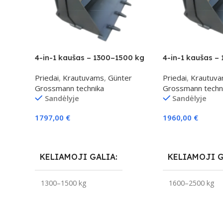
4-in-1 kaušas – 1300–1500 kg
4-in-1 kaušas –
klasei
klasei
Priedai
,
Krautuvams
,
Günter
Priedai
,
Krautuv
Grossmann technika
Grossmann techn
Sandėlyje
Sandėlyje
1797,00
€
1960,00
€
Į Krepšelį
Į Krepšelį
KELIAMOJI GALIA
KELIAMOJI 
1300–1500 kg
1600–2500 kg