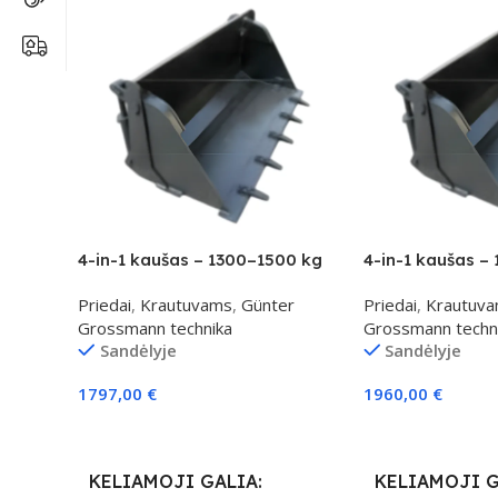
4-in-1 kaušas – 1300–1500 kg
4-in-1 kaušas –
klasei
klasei
Priedai
,
Krautuvams
,
Günter
Priedai
,
Krautuv
Grossmann technika
Grossmann techn
Sandėlyje
Sandėlyje
1797,00
€
1960,00
€
Į Krepšelį
Į Krepšelį
KELIAMOJI GALIA
KELIAMOJI 