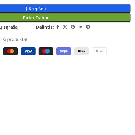
Į Krepšelį
Pirkti Dabar
rų sąrašą
Dalintis:
 šį produktą!