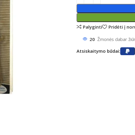
Palyginti
Pridėti į no
20
Žmonės dabar žiūri
Atsiskaitymo būdai: