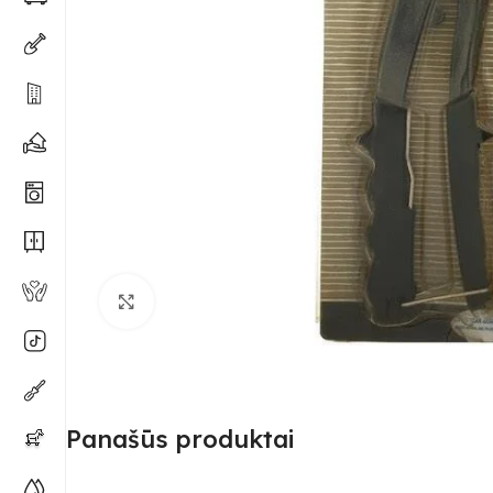
Spustelėkite, kad padidintumėte
Panašūs produktai