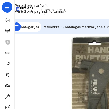
Pereiti prie naršymo
Pereiti prie pagrindinio turinio
Kategorijos
Pradinis
Prekių Katalogas
Informacija
Apie 
Pradžia
Irankiai
Kniedikliai
Rankinis kniediklis ,,Hand R