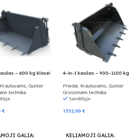
kaušas – 600 kg klasei
4-in-1 kaušas – 900–1100 kg
klasei
Krautuvams
,
Günter
Priedai
,
Krautuvams
,
Günter
nn technika
Grossmann technika
ėlyje
Sandėlyje
0
€
1552,00
€
elį
Į Krepšelį
AMOJI GALIA
KELIAMOJI GALIA