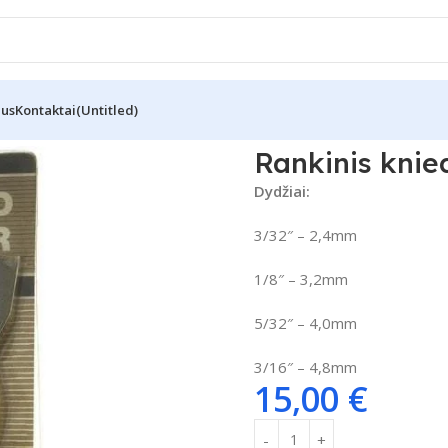
Mus
Kontaktai
(Untitled)
iveter CLAP”
Rankinis knie
Dydžiai:
3/32″ – 2,4mm
1/8″ – 3,2mm
5/32″ – 4,0mm
3/16″ – 4,8mm
15,00
€