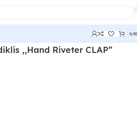
0,0
diklis ,,Hand Riveter CLAP”