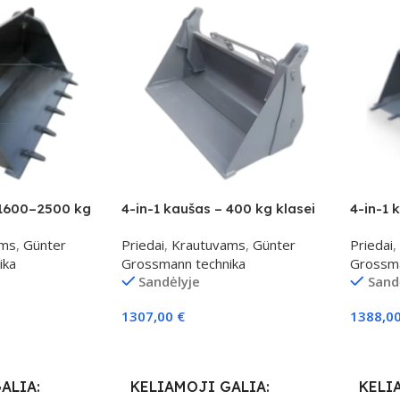
 1600–2500 kg
4-in-1 kaušas – 400 kg klasei
4-in-1 
ams
,
Günter
Priedai
,
Krautuvams
,
Günter
Priedai
,
ika
Grossmann technika
Grossma
Sandėlyje
Sand
1307,00
€
1388,0
Į Krepšelį
Į Krepš
GALIA
KELIAMOJI GALIA
KELI