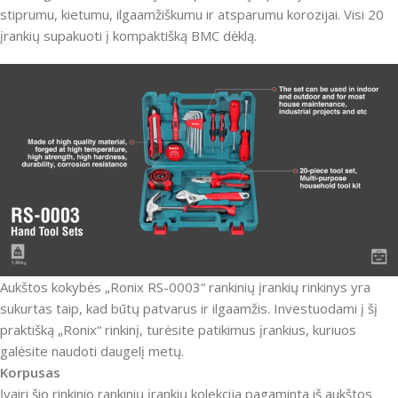
stiprumu, kietumu, ilgaamžiškumu ir atsparumu korozijai.
Visi 20
įrankių supakuoti į kompaktišką BMC dėklą.
Aukštos kokybės „Ronix RS-0003“ rankinių įrankių rinkinys yra
sukurtas taip, kad būtų patvarus ir ilgaamžis.
Investuodami į šį
praktišką „Ronix“ rinkinį, turėsite patikimus įrankius, kuriuos
galėsite naudoti daugelį metų.
Korpusas
Įvairi šio rinkinio rankinių įrankių kolekcija pagaminta iš aukštos