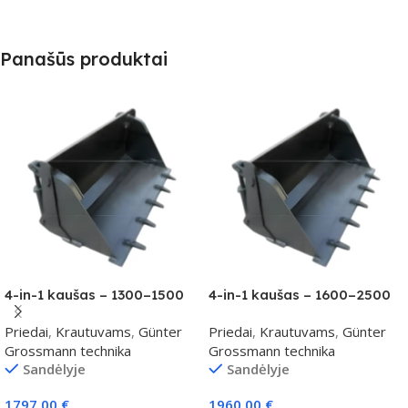
Panašūs produktai
4-in-1 kaušas – 1300–1500
4-in-1 kaušas – 1600–2500
kg klasei
kg klasei
Priedai
,
Krautuvams
,
Günter
Priedai
,
Krautuvams
,
Günter
Grossmann technika
Grossmann technika
Sandėlyje
Sandėlyje
1797,00
€
1960,00
€