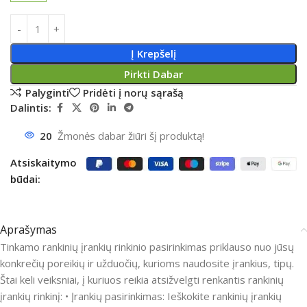
Į Krepšelį
Pirkti Dabar
Palyginti
Pridėti į norų sąrašą
Dalintis:
20
Žmonės dabar žiūri šį produktą!
Atsiskaitymo
būdai:
Aprašymas
Tinkamo rankinių įrankių rinkinio pasirinkimas priklauso nuo jūsų
konkrečių poreikių ir užduočių, kurioms naudosite įrankius, tipų.
Štai keli veiksniai, į kuriuos reikia atsižvelgti renkantis rankinių
įrankių rinkinį: • Įrankių pasirinkimas: Ieškokite rankinių įrankių