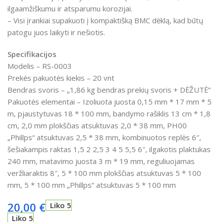
ilgaamžiškumu ir atsparumu korozijai.
– Visi įrankiai supakuoti į kompaktišką BMC dėklą, kad būtų
patogu juos laikyti ir nešiotis.
Specifikacijos
Modelis – RS-0003
Prekės pakuotės kiekis
– 20 vnt
Bendras svoris
–
„1,86 kg bendras prekių svoris + DĖŽUTĖ”
Pakuotės elementai
–
Izoliuota juosta 0,15 mm * 17 mm * 5
m, pjaustytuvas 18 * 100 mm, bandymo rašiklis 13 cm * 1,8
cm, 2,0 mm plokščias atsuktuvas 2,0 * 38 mm, PH00
„Phillps“ atsuktuvas 2,5 * 38 mm, kombinuotos replės 6″,
šešiakampis raktas 1,5 2 2,5 3 4 5 5,5 6″, ilgakotis plaktukas
240 mm, matavimo juosta 3 m * 19 mm, reguliuojamas
veržliaraktis 8″, 5 * 100 mm plokščias atsuktuvas 5 * 100
mm, 5 * 100 mm „Phillps“ atsuktuvas 5 * 100 mm
20,00
€
Liko 5
Liko 5