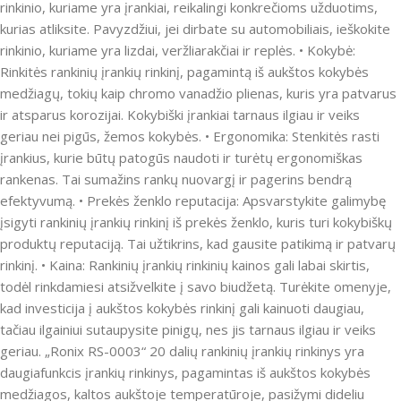
rinkinio, kuriame yra įrankiai, reikalingi konkrečioms užduotims,
kurias atliksite.
Pavyzdžiui, jei dirbate su automobiliais, ieškokite
rinkinio, kuriame yra lizdai, veržliarakčiai ir replės.
• Kokybė:
Rinkitės rankinių įrankių rinkinį, pagamintą iš aukštos kokybės
medžiagų, tokių kaip chromo vanadžio plienas, kuris yra patvarus
ir atsparus korozijai.
Kokybiški įrankiai tarnaus ilgiau ir veiks
geriau nei pigūs, žemos kokybės.
• Ergonomika: Stenkitės rasti
įrankius, kurie būtų patogūs naudoti ir turėtų ergonomiškas
rankenas.
Tai sumažins rankų nuovargį ir pagerins bendrą
efektyvumą.
• Prekės ženklo reputacija: Apsvarstykite galimybę
įsigyti rankinių įrankių rinkinį iš prekės ženklo, kuris turi kokybiškų
produktų reputaciją.
Tai užtikrins, kad gausite patikimą ir patvarų
rinkinį.
• Kaina: Rankinių įrankių rinkinių kainos gali labai skirtis,
todėl rinkdamiesi atsižvelkite į savo biudžetą.
Turėkite omenyje,
kad investicija į aukštos kokybės rinkinį gali kainuoti daugiau,
tačiau ilgainiui sutaupysite pinigų, nes jis tarnaus ilgiau ir veiks
geriau.
„Ronix RS-0003“ 20 dalių rankinių įrankių rinkinys yra
daugiafunkcis įrankių rinkinys, pagamintas iš aukštos kokybės
medžiagos, kaltos aukštoje temperatūroje, pasižymi dideliu