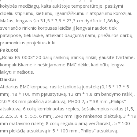
kokybės medžiagų, kalta aukštoje temperatūroje, pasižymi
dideliu stiprumu, kietumu, ilgaamžiškumu ir atsparumu korozijai.
Mažas, lengvas šio 31,5 * 7,3 * 23,3 cm dydžio ir 1,86 kg
sveriančio rinkinio korpusas leidžia jį lengvai naudoti tiek
patalpose, tiek lauke, atliekant daugumą namų priežiūros darbų,
pramoninius projektus ir kt.
Pakuotė
„Ronix RS-0003“ 20 dalių rankinių įrankių rinkinį gausite tvirtame,
kompaktiškame ir nešiojamame BMC dėkle, kad būtų lengva
laikyti ir nešiotis.
Daiktai
Atidarius BMC korpusą, rasite izoliuotą juostelę (0,15 * 17 * 5
mm), 18 * 100 mm pjaustytuvą, 13 cm * 1,8 cm bandymo rašiklį,
2,0 * 38 mm plokščią atsuktuvą, PH00 2,5 * 38 mm „Philips“
atsuktuvą, 6 colių kombinuotas reples, šešiakampius raktus (1,5,
2, 2,5, 3, 4, 5, 5,5, 6 mm), 240 mm ilgio rankenos plaktuką, 3 * 19
mm matavimo ruletę, 8 colių reguliuojamą veržliaraktį, 5 * 100
mm plokščią atsuktuvą ir 5 * 100 mm „Philips“ atsuktuvą.