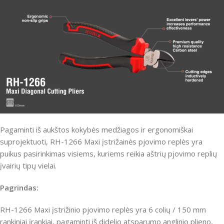
Pagaminti iš aukštos kokybės medžiagos ir ergonomiškai
suprojektuoti, RH-1266 Maxi įstrižainės pjovimo replės yra
puikus pasirinkimas visiems, kuriems reikia aštrių pjovimo replių
įvairių tipų vielai.
Pagrindas:
RH-1266 Maxi įstrižinio pjovimo replės yra 6 colių / 150 mm
rankiniai įrankiai, pagaminti iš didelio atsparumo anglinio plieno,