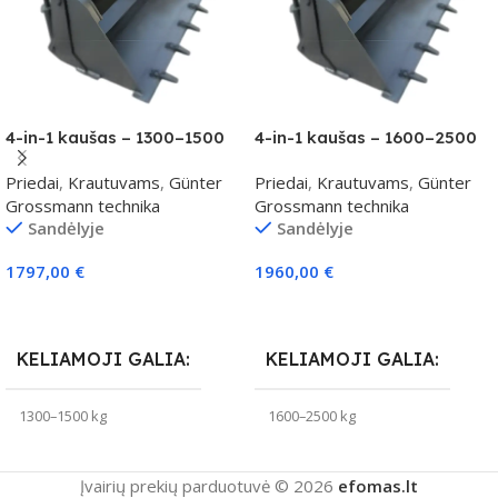
4-in-1 kaušas – 1300–1500
4-in-1 kaušas – 1600–2500
kg klasei
kg klasei
Priedai
,
Krautuvams
,
Günter
Priedai
,
Krautuvams
,
Günter
Grossmann technika
Grossmann technika
Sandėlyje
Sandėlyje
1797,00
€
1960,00
€
Į Krepšelį
Į Krepšelį
KELIAMOJI GALIA
KELIAMOJI GALIA
1300–1500 kg
1600–2500 kg
Įvairių prekių parduotuvė © 2026
efomas.lt