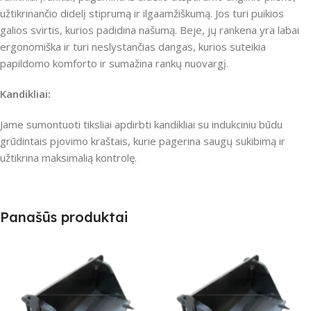
užtikrinančio didelį stiprumą ir ilgaamžiškumą.
Jos turi puikios
galios svirtis, kurios padidina našumą.
Beje, jų rankena yra labai
ergonomiška ir turi neslystančias dangas, kurios suteikia
papildomo komforto ir sumažina rankų nuovargį.
Kandikliai:
Jame sumontuoti tiksliai apdirbti kandikliai su indukciniu būdu
grūdintais pjovimo kraštais, kurie pagerina saugų sukibimą ir
užtikrina maksimalią kontrolę.
Panašūs produktai