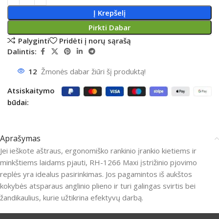
Į Krepšelį
Pirkti Dabar
Palyginti
Pridėti į norų sąrašą
Dalintis:
12
Žmonės dabar žiūri šį produktą!
Atsiskaitymo
būdai:
Aprašymas
Jei ieškote aštraus, ergonomiško rankinio įrankio kietiems ir
minkštiems laidams pjauti, RH-1266 Maxi įstrižinio pjovimo
replės yra idealus pasirinkimas.
Jos pagamintos iš aukštos
kokybės atsparaus anglinio plieno ir turi galingas svirtis bei
žandikaulius, kurie užtikrina efektyvų darbą.