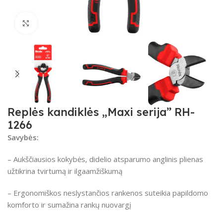
Spustelėkite, kad padidintumėte
Replės kandiklės „Maxi serija” RH-
1266
Savybės:
– Aukščiausios kokybės, didelio atsparumo anglinis plienas
užtikrina tvirtumą ir ilgaamžiškumą
– Ergonomiškos neslystančios rankenos suteikia papildomo
komforto ir sumažina rankų nuovargį