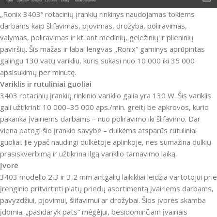
„Ronix 3403“ rotacinių įrankių rinkinys naudojamas tokiems
darbams kaip šlifavimas, pjovimas, drožyba, poliravimas,
valymas, poliravimas ir kt. ant medinių, geležinių ir plieninių
paviršių.
Šis mažas ir labai lengvas „Ronix“ gaminys aprūpintas
galingu 130 vatų varikliu, kuris sukasi nuo 10 000 iki 35 000
apsisukimų per minutę.
Variklis ir rutuliniai guoliai
3403 rotacinių įrankių rinkinio variklio galia yra 130 W. Šis variklis
gali užtikrinti 10 000–35 000 aps./min.
greitį be apkrovos, kurio
pakanka įvairiems darbams – nuo ​​poliravimo iki šlifavimo.
Dar
viena patogi šio įrankio savybė – dulkėms atsparūs rutuliniai
guoliai.
Jie ypač naudingi dulkėtoje aplinkoje, nes sumažina dulkių
prasiskverbimą ir užtikrina ilgą variklio tarnavimo laiką.
Įvorė
3403 modelio 2,3 ir 3,2 mm antgalių laikikliai leidžia vartotojui prie
įrenginio pritvirtinti platų priedų asortimentą įvairiems darbams,
pavyzdžiui, pjovimui, šlifavimui ar drožybai.
Šios įvorės skamba
įdomiai „pasidaryk pats“ mėgėjui, besidominčiam įvairiais