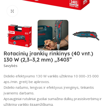
Spustelėkite, kad padidintumėte
Rotacinių įrankių rinkinys (40 vnt.)
130 W (2,3–3,2 mm) „3403”
Savybės
Didelio efektyvumo 130 W variklis užtikrina 10 000–35 000
aps./min. greitį be apkrovos.
Didelio našumo, lengvas ir efektyvus įrenginys, tinkantis
įvairiems darbams.
Apsauginiai rutuliniai guoliai sumažina dulkių prasiskverbimą ir
užtikrina variklio ilgaamžiškumą.