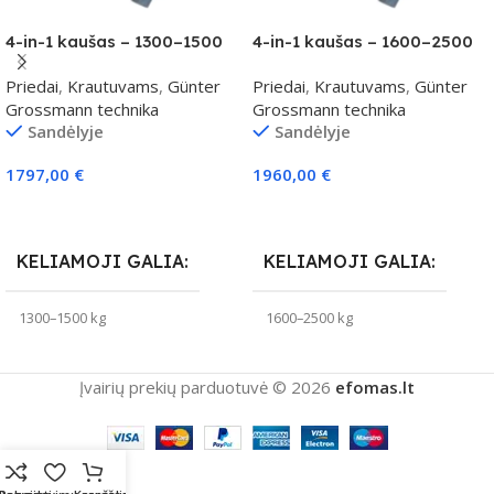
4-in-1 kaušas – 1300–1500
4-in-1 kaušas – 1600–2500
kg klasei
kg klasei
Priedai
,
Krautuvams
,
Günter
Priedai
,
Krautuvams
,
Günter
Grossmann technika
Grossmann technika
Sandėlyje
Sandėlyje
1797,00
€
1960,00
€
Į Krepšelį
Į Krepšelį
KELIAMOJI GALIA
KELIAMOJI GALIA
1300–1500 kg
1600–2500 kg
Įvairių prekių parduotuvė © 2026
efomas.lt