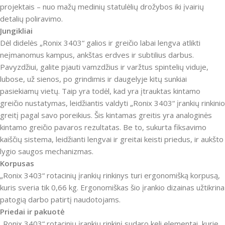
projektais – nuo ​​mažų medinių statulėlių drožybos iki įvairių
detalių poliravimo.
Jungikliai
Dėl didelės „Ronix 3403“ galios ir greičio labai lengva atlikti
neįmanomus kampus, ankštas erdves ir subtilius darbus.
Pavyzdžiui, galite pjauti vamzdžius ir varžtus spintelių viduje,
lubose, už sienos, po grindimis ir daugelyje kitų sunkiai
pasiekiamų vietų.
Taip yra todėl, kad yra įtrauktas kintamo
greičio nustatymas, leidžiantis valdyti „Ronix 3403“ įrankių rinkinio
greitį pagal savo poreikius.
Šis kintamas greitis yra analoginės
kintamo greičio pavaros rezultatas.
Be to, sukurta fiksavimo
kaiščių sistema, leidžianti lengvai ir greitai keisti priedus, ir aukšto
lygio saugos mechanizmas.
Korpusas
„Ronix 3403“ rotacinių įrankių rinkinys turi ergonomišką korpusą,
kuris sveria tik 0,66 kg.
Ergonomiškas šio įrankio dizainas užtikrina
patogią darbo patirtį naudotojams.
Priedai ir pakuotė
„Ronix 3403“ rotacinių įrankių rinkinį sudaro keli elementai, kurie