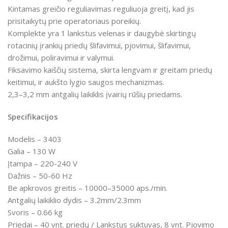
Kintamas greičio reguliavimas reguliuoja greitį, kad jis
prisitaikytų prie operatoriaus poreikių.
Komplekte yra 1 lankstus velenas ir daugybė skirtingų
rotacinių įrankių priedų šlifavimui, pjovimui, šlifavimui,
drožimui, poliravimui ir valymui.
Fiksavimo kaiščių sistema, skirta lengvam ir greitam priedų
keitimui, ir aukšto lygio saugos mechanizmas.
2,3–3,2 mm antgalių laikiklis įvairių rūšių priedams.
Specifikacijos
Modelis – 3403
Galia – 130 W
Įtampa – 220-240 V
Dažnis – 50-60 Hz
Be apkrovos greitis –
10000–35000 aps./min.
Antgalių laikiklio dydis
– 3.2mm/2.3mm
Svoris – 0.66 kg
Priedai –
40 vnt. priedų / Lankstus suktuvas, 8 vnt. Pjovimo