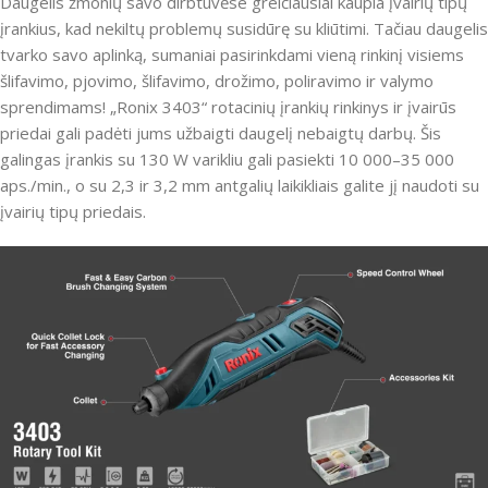
Daugelis žmonių savo dirbtuvėse greičiausiai kaupia įvairių tipų
įrankius, kad nekiltų problemų susidūrę su kliūtimi.
Tačiau daugelis
tvarko savo aplinką, sumaniai pasirinkdami vieną rinkinį visiems
šlifavimo, pjovimo, šlifavimo, drožimo, poliravimo ir valymo
sprendimams!
„Ronix 3403“ rotacinių įrankių rinkinys ir įvairūs
priedai gali padėti jums užbaigti daugelį nebaigtų darbų.
Šis
galingas įrankis su 130 W varikliu gali pasiekti 10 000–35 000
aps./min., o su 2,3 ​​ir 3,2 mm antgalių laikikliais galite jį naudoti su
įvairių tipų priedais.