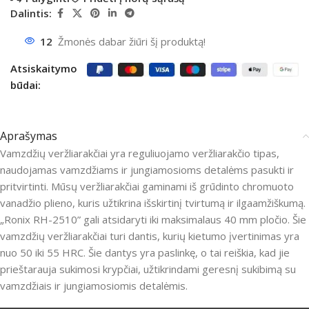
Dalintis:
12
Žmonės dabar žiūri šį produktą!
Atsiskaitymo
būdai:
Aprašymas
Vamzdžių veržliarakčiai yra reguliuojamo veržliarakčio tipas,
naudojamas vamzdžiams ir jungiamosioms detalėms pasukti ir
pritvirtinti. Mūsų veržliarakčiai gaminami iš grūdinto chromuoto
vanadžio plieno, kuris užtikrina išskirtinį tvirtumą ir ilgaamžiškumą.
„Ronix RH-2510” gali atsidaryti iki maksimalaus 40 mm pločio. Šie
vamzdžių veržliarakčiai turi dantis, kurių kietumo įvertinimas yra
nuo 50 iki 55 HRC. Šie dantys yra paslinkę, o tai reiškia, kad jie
prieštarauja sukimosi krypčiai, užtikrindami geresnį sukibimą su
vamzdžiais ir jungiamosiomis detalėmis.