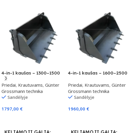
4-in-1 kaušas – 1300–1500
4-in-1 kaušas – 1600–2500
kg klasei
kg klasei
Priedai
,
Krautuvams
,
Günter
Priedai
,
Krautuvams
,
Günter
Grossmann technika
Grossmann technika
Sandėlyje
Sandėlyje
1797,00
€
1960,00
€
Į Krepšelį
Į Krepšelį
KELIAMOJI GALIA
KELIAMOJI GALIA