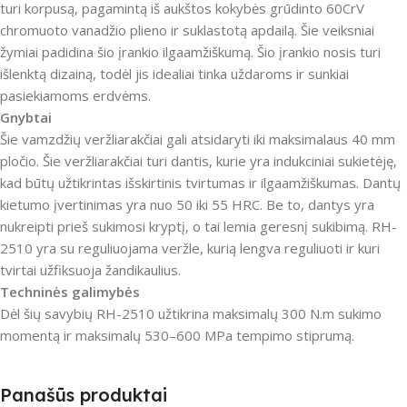
turi korpusą, pagamintą iš aukštos kokybės grūdinto 60CrV
chromuoto vanadžio plieno ir suklastotą apdailą. Šie veiksniai
žymiai padidina šio įrankio ilgaamžiškumą. Šio įrankio nosis turi
išlenktą dizainą, todėl jis idealiai tinka uždaroms ir sunkiai
pasiekiamoms erdvėms.
Gnybtai
Šie vamzdžių veržliarakčiai gali atsidaryti iki maksimalaus 40 mm
pločio. Šie veržliarakčiai turi dantis, kurie yra indukciniai sukietėję,
kad būtų užtikrintas išskirtinis tvirtumas ir ilgaamžiškumas. Dantų
kietumo įvertinimas yra nuo 50 iki 55 HRC. Be to, dantys yra
nukreipti prieš sukimosi kryptį, o tai lemia geresnį sukibimą. RH-
2510 yra su reguliuojama veržle, kurią lengva reguliuoti ir kuri
tvirtai užfiksuoja žandikaulius.
Techninės galimybės
Dėl šių savybių RH-2510 užtikrina maksimalų 300 N.m sukimo
momentą ir maksimalų 530–600 MPa tempimo stiprumą.
Panašūs produktai