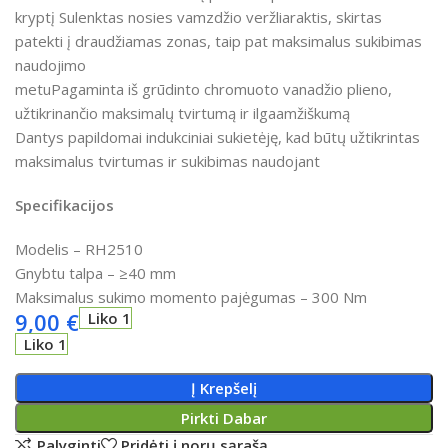
kryptį Sulenktas nosies vamzdžio veržliaraktis, skirtas
patekti į draudžiamas zonas, taip pat maksimalus sukibimas
naudojimo
metuPagaminta iš grūdinto chromuoto vanadžio plieno,
užtikrinančio maksimalų tvirtumą ir ilgaamžiškumą
Dantys papildomai indukciniai sukietėję, kad būtų užtikrintas
maksimalus tvirtumas ir sukibimas naudojant
Specifikacijos
Modelis – RH2510
Gnybtu talpa – ≥40 mm
Maksimalus sukimo momento pajėgumas – 300 Nm
9,00
€
Liko 1
Liko 1
Į Krepšelį
Pirkti Dabar
Palyginti
Pridėti į norų sąrašą