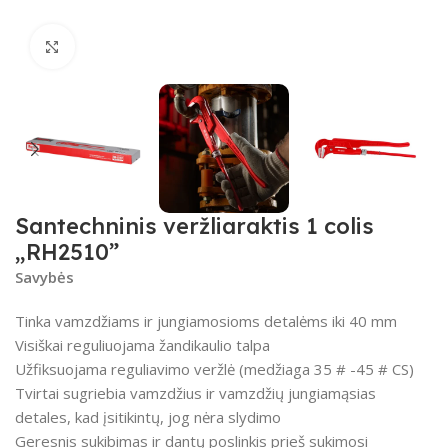
Spustelėkite, kad padidintumėte
Santechninis veržliaraktis 1 colis
„RH2510”
Savybės
Tinka vamzdžiams ir jungiamosioms detalėms iki 40 mm
Visiškai reguliuojama žandikaulio talpa
Užfiksuojama reguliavimo veržlė (medžiaga 35 # -45 # CS)
Tvirtai sugriebia vamzdžius ir vamzdžių jungiamąsias
detales, kad įsitikintų, jog nėra slydimo
Geresnis sukibimas ir dantų poslinkis prieš sukimosi