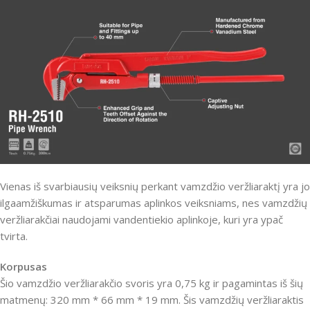
Vienas iš svarbiausių veiksnių perkant vamzdžio veržliaraktį yra jo
ilgaamžiškumas ir atsparumas aplinkos veiksniams, nes vamzdžių
veržliarakčiai naudojami vandentiekio aplinkoje, kuri yra ypač
tvirta.
Korpusas
Šio vamzdžio veržliarakčio svoris yra 0,75 kg ir pagamintas iš šių
matmenų: 320 mm * 66 mm * 19 mm. Šis vamzdžių veržliaraktis