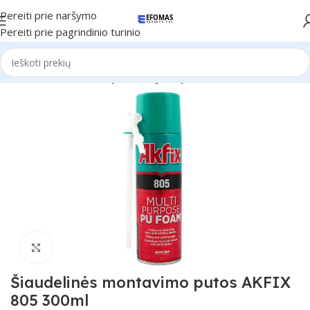
Pereiti prie naršymo
Pereiti prie pagrindinio turinio
Pradžia
Montažinės putos/klijai ir priedai
Spustelėkite, kad padidintumėte
Šiaudelinės montavimo putos AKFIX
805 300ml