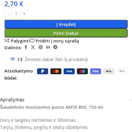
2,70
€
Į Krepšelį
Pirkti Dabar
Palyginti
Pridėti į norų sąrašą
Dalintis:
13
Žmonės dabar žiūri šį produktą!
Atsiskaitymo
būdai:
Aprašymas
Šiaudelinės montavimo putos AKFIX 805, 750 ml
Durų ir langinių tvirtinimas ir šiltinimas.
Tarpų, įtrūkimų, jungčių ir įdubų užpildymas.