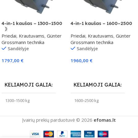
4-in-1 kaušas – 1300–1500
4-in-1 kaušas – 1600–2500
kg klasei
kg klasei
Priedai
,
Krautuvams
,
Günter
Priedai
,
Krautuvams
,
Günter
Grossmann technika
Grossmann technika
Sandėlyje
Sandėlyje
1797,00
€
1960,00
€
Į Krepšelį
Į Krepšelį
KELIAMOJI GALIA
KELIAMOJI GALIA
1300–1500 kg
1600–2500 kg
Įvairių prekių parduotuvė © 2026
efomas.lt