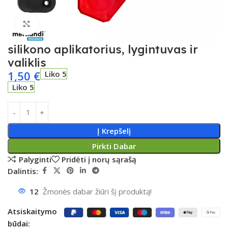
Spustelėkite, kad padidintumėte
silikono aplikatorius, lygintuvas ir
valiklis
1,50
€
Liko 5
Liko 5
Į Krepšelį
Pirkti Dabar
Palyginti
Pridėti į norų sąrašą
Dalintis:
12
Žmonės dabar žiūri šį produktą!
Atsiskaitymo
būdai: