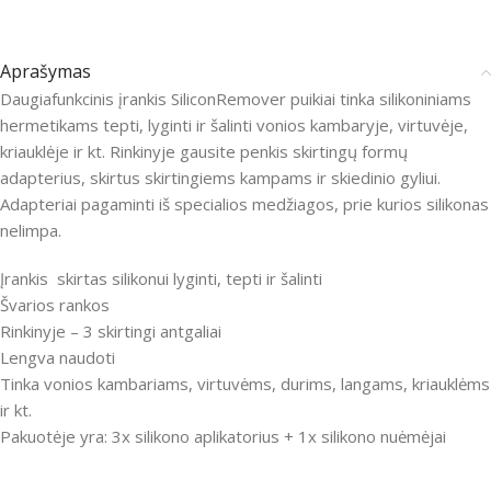
Aprašymas
Daugiafunkcinis įrankis SiliconRemover puikiai tinka silikoniniams
hermetikams tepti, lyginti ir šalinti vonios kambaryje, virtuvėje,
kriauklėje ir kt. Rinkinyje gausite penkis skirtingų formų
adapterius, skirtus skirtingiems kampams ir skiedinio gyliui.
Adapteriai pagaminti iš specialios medžiagos, prie kurios silikonas
nelimpa.
Įrankis skirtas silikonui lyginti, tepti ir šalinti
Švarios rankos
Rinkinyje – 3 skirtingi antgaliai
Lengva naudoti
Tinka vonios kambariams, virtuvėms, durims, langams, kriauklėms
ir kt.
Pakuotėje yra: 3x silikono aplikatorius + 1x silikono nuėmėjai