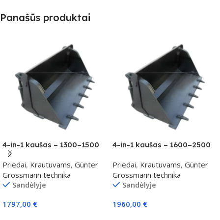
Panašūs produktai
4-in-1 kaušas – 1300–1500
4-in-1 kaušas – 1600–2500
kg klasei
kg klasei
Priedai
,
Krautuvams
,
Günter
Priedai
,
Krautuvams
,
Günter
Grossmann technika
Grossmann technika
Sandėlyje
Sandėlyje
1797,00
€
1960,00
€
Į Krepšelį
Į Krepšelį