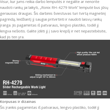
Visur, kur jums reikia darbo lemputės ir negalite ar nenorite
naudoti rankų jai laikyti, „Ronix RH-4279 Work” lemputė bus jūsų
geriausias draugas. Šis darbinis šviestuvas turi tvirtą magnetinį
pagrindą, leidžiantį jį saugiai pritvirtinti ir naudoti laisvų rankų
įranga. Jis pagamintas iš patvaraus, lengvo plastiko, todėl jį
lengva nešiotis. Galite įdėti jį į savo krepšį ir net nepastebėsite,
kad jis ten yra.
Korpusas ir dizainas
Šis įrankis pagamintas iš patvaraus, lengvo plastiko, todėl jį