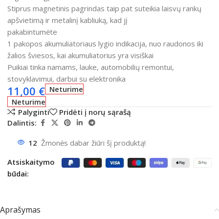
Stiprus magnetinis pagrindas taip pat suteikia laisvų rankų
apšvietimą ir metalinį kabliuką, kad jį
pakabintumėte
1 pakopos akumuliatoriaus lygio indikacija, nuo raudonos iki
žalios šviesos, kai akumuliatorius yra visiškai
Puikiai tinka namams, lauke, automobilių remontui,
stovyklavimui, darbui su elektronika
11,00
€
Neturime
Neturime
Palyginti
Pridėti į norų sąrašą
Dalintis:
12
Žmonės dabar žiūri šį produktą!
Atsiskaitymo
būdai:
Aprašymas