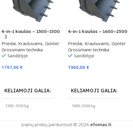
4-in-1 kaušas – 1300–1500
4-in-1 kaušas – 1600–2500
kg klasei
kg klasei
Priedai
,
Krautuvams
,
Günter
Priedai
,
Krautuvams
,
Günter
Grossmann technika
Grossmann technika
Sandėlyje
Sandėlyje
1797,00
€
1960,00
€
Į Krepšelį
Į Krepšelį
KELIAMOJI GALIA
KELIAMOJI GALIA
1300–1500 kg
1600–2500 kg
Įvairių prekių parduotuvė © 2026
efomas.lt