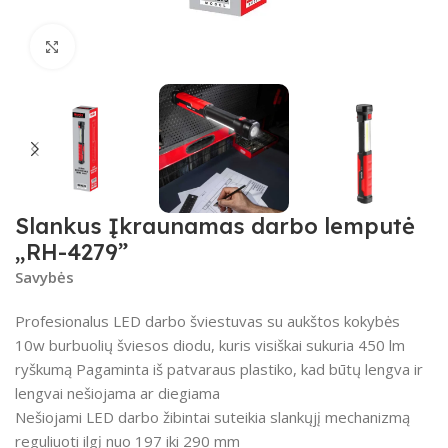
Spustelėkite, kad padidintumėte
Slankus Įkraunamas darbo lemputė
„RH-4279”
Savybės
Profesionalus LED darbo šviestuvas su aukštos kokybės
10w burbuolių šviesos diodu, kuris visiškai sukuria 450 lm
ryškumą Pagaminta iš patvaraus plastiko, kad būtų lengva ir
lengvai nešiojama ar diegiama
Nešiojami LED darbo žibintai suteikia slankųjį mechanizmą
reguliuoti ilgį nuo 197 iki 290 mm