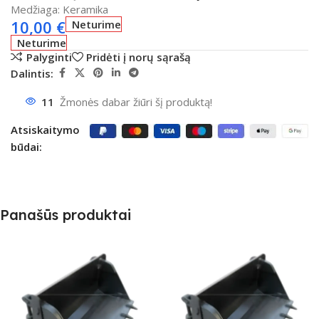
Medžiaga: Keramika
10,00
€
Neturime
Neturime
Palyginti
Pridėti į norų sąrašą
Dalintis:
11
Žmonės dabar žiūri šį produktą!
Atsiskaitymo
būdai:
Panašūs produktai