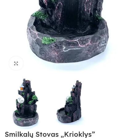
Spustelėkite, kad padidintumėte
Smilkalų Stovas „Krioklys”