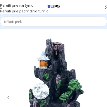
Pereiti prie naršymo
Pereiti prie pagrindinio turinio
Pradžia
Namams
Kvapų difuzoriai