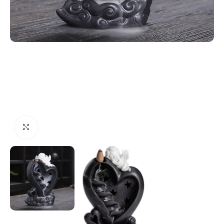
Spustelėkite, kad padidintumėte