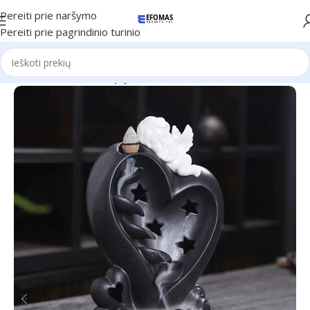
Pereiti prie naršymo
Pereiti prie pagrindinio turinio
Pradžia
Namams
Kvapų difuzoriai