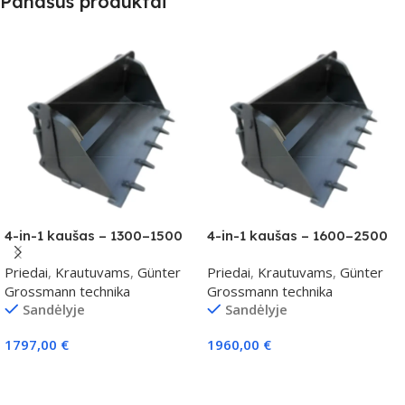
Panašūs produktai
4-in-1 kaušas – 1300–1500
4-in-1 kaušas – 1600–2500
kg klasei
kg klasei
Priedai
,
Krautuvams
,
Günter
Priedai
,
Krautuvams
,
Günter
Grossmann technika
Grossmann technika
Sandėlyje
Sandėlyje
1797,00
€
1960,00
€
Į Krepšelį
Į Krepšelį