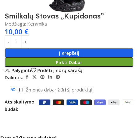
Smilkalų Stovas „Kupidonas”
Medžiaga: Keramika
10,00
€
Į Krepšelį
Pirkti Dabar
Palyginti
Pridėti į norų sąrašą
Dalintis:
11
Žmonės dabar žiūri šį produktą!
Atsiskaitymo
būdai: