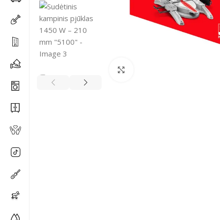
Spustelėkite, kad padidi