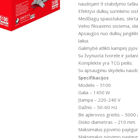
naudojant 9 stabdymo tašku
Efektyvi dulkių surinkimo si
Medžiagų spaustukas, skirtas
Velno fiksavimo sistema, ski
Apsaugos nuo dulkių jungikli
laikui.
ntumėte
Galimybė atlikti kampinį pjov
Su žvynuota tvorele ir judanč
Komplekte yra TCG peilis.
Su apsauginiu skydeliu naud
Specifikacijos
Modelis – 5100
Galia – 1450 W
Įtampa – 220-240 V
Dažnis – 50-60 Hz
Be apkrovos greitis –
5000 
Disko diametras – 210 mm
Maksimalus pjovimo pajėgu
Maksimalus pjovimo pajėg