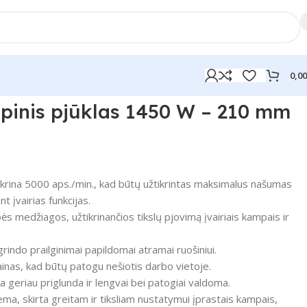
0,0
pinis pjūklas 1450 W – 210 mm
ikrina 5000 aps./min., kad būtų užtikrintas maksimalus našumas
t įvairias funkcijas.
s medžiagos, užtikrinančios tikslų pjovimą įvairiais kampais ir
grindo prailginimai papildomai atramai ruošiniui.
inas, kad būtų patogu nešiotis darbo vietoje.
 geriau priglunda ir lengvai bei patogiai valdoma.
ema, skirta greitam ir tiksliam nustatymui įprastais kampais,