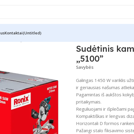
Mus
Kontaktai
(Untitled)
 – 210 mm „5100”
Sudėtinis kam
„5100”
Savybės
Galingas 1450 W variklis užt
ir geriausias našumas atliekan
Pagamintas iš aukštos kokybė
pritaikymais.
Reguliuojami ir išplečiami pa
Kompaktiškas ir lengvas diza
Horizontali D formos rankena
Pažangi stalo fiksavimo sist