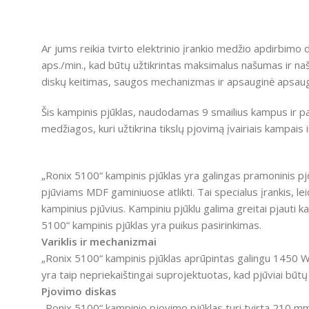
Ar jums reikia tvirto elektrinio įrankio medžio apdirbimo
aps./min., kad būtų užtikrintas maksimalus našumas ir našu
diskų keitimas, saugos mechanizmas ir apsauginė apsau
Šis kampinis pjūklas, naudodamas 9 smailius kampus ir paž
medžiagos, kuri užtikrina tikslų pjovimą įvairiais kampais 
„Ronix 5100“ kampinis pjūklas yra galingas pramoninis pjov
pjūviams MDF gaminiuose atlikti.
Tai specialus įrankis, lei
kampinius pjūvius.
Kampiniu pjūklu galima greitai pjauti k
5100“ kampinis pjūklas yra puikus pasirinkimas.
Variklis ir mechanizmai
„Ronix 5100“ kampinis pjūklas aprūpintas galingu 1450 W 
yra taip nepriekaištingai suprojektuotas, kad pjūviai būtų g
Pjovimo diskas
„Ronix 5100“ kampinio pjovimo pjūklas turi tvirtą 210 m