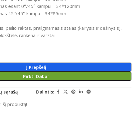
mas esant 0°/45° kampui
– 34*120mm
umas 45°/45° kampu
– 34*85mm
is, peilio raktas, prailginamasis stalas (kairysis ir dešinysis),
lokštelė, rankena ir varžtai
Į Krepšelį
Pirkti Dabar
rų sąrašą
Dalintis:
 šį produktą!