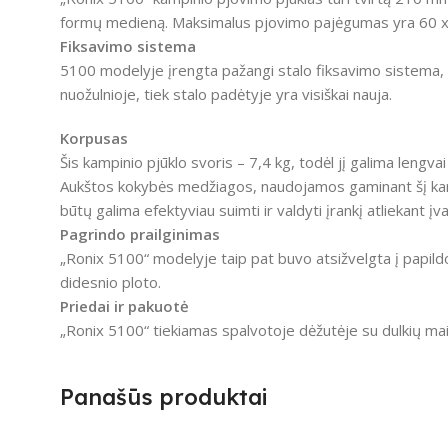
formų medieną.
Maksimalus pjovimo pajėgumas yra 60 x
Fiksavimo sistema
5100 modelyje įrengta pažangi stalo fiksavimo sistema, le
nuožulnioje, tiek stalo padėtyje yra visiškai nauja.
Korpusas
Šis kampinio pjūklo svoris – 7,4 kg, todėl jį galima lengva
Aukštos kokybės medžiagos, naudojamos gaminant šį kampinį
būtų galima efektyviau suimti ir valdyti įrankį atliekant į
Pagrindo prailginimas
„Ronix 5100“ modelyje taip pat buvo atsižvelgta į papil
didesnio ploto.
Priedai ir pakuotė
„Ronix 5100“ tiekiamas spalvotoje dėžutėje su dulkių maiše
Panašūs produktai