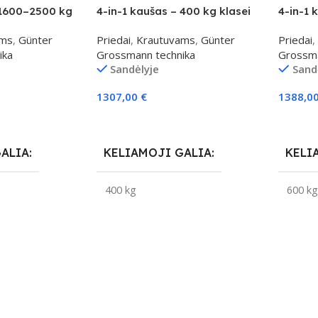
 1600–2500 kg
4-in-1 kaušas – 400 kg klasei
4-in-1 
ams
,
Günter
Priedai
,
Krautuvams
,
Günter
Priedai
,
ika
Grossmann technika
Grossma
Sandėlyje
Sand
1307,00
€
1388,0
Į Krepšelį
Į Krepš
GALIA
KELIAMOJI GALIA
KELI
400 kg
600 k