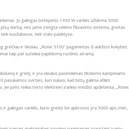
inkimas.
Jo galingas bešepetis 1450 W variklis užtikrina 5000
ų jūsų darbą, nes jame įrengta veleno fiksavimo sistema, greitas
i tiek nuožulniose, tiek stalo padėtyse.
reičiau ir tiksliau.
„Ronix 5100“ pagamintas iš aukštos kokybės
nimai taip pat suteikia papildomą ruošinio atramą.
kslumą ir greitį, ir yra idealus pasirinkimas tiksliems kampiniams
nt pasukamos svirties, kuri sukasi, kad būtų galima atlikti
s.
Jei jums reikia tvirto elektrinio įrankio medžio apdirbimui, „Ronix
s ir galingas variklis, kurio greitis be apkrovos yra 5000 aps./min.,
ižymi įvairiais maksimaliais pjovimo pajėgumais pjaustant įvairių