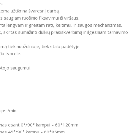
s.
stema užtikrina švaresnį darbą.
 saugiam ruošinio fiksavimui iš viršaus.
rta lengvam ir greitam ratų keitimui, ir saugos mechanizmas.
s, skirtas sumažinti dulkių prasiskverbimą ir ilgesniam tarnavimo
imą tiek nuožulnioje, tiek stalo padėtyje.
ia tvorele.
otojo saugumui.
aps./min.
mas esant 0°/90° kampui
– 60*120mm
umas 45°/90° kampu
– 60*85mm