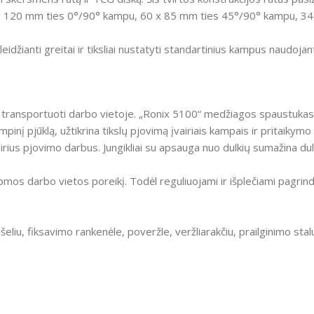
 120 mm ties 0°/90° kampu, 60 x 85 mm ties 45°/90° kampu, 34 
idžianti greitai ir tiksliai nustatyti standartinius kampus naudoj
i transportuoti darbo vietoje.
„Ronix 5100“ medžiagos spaustukas skir
 pjūklą, užtikrina tikslų pjovimą įvairiais kampais ir pritaikymo
vairius pjovimo darbus.
Jungikliai su apsauga nuo dulkių sumažina du
domos darbo vietos poreikį.
Todėl reguliuojami ir išplečiami pagrind
liu, fiksavimo rankenėle, poveržle, veržliarakčiu, prailginimo stal