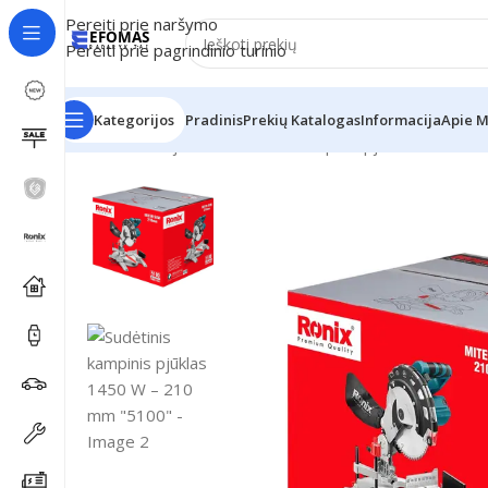
Pereiti prie naršymo
Pereiti prie pagrindinio turinio
Kategorijos
Pradinis
Prekių Katalogas
Informacija
Apie 
Pradžia
Naujienos
Sudėtinis kampinis pjūklas 1450 W