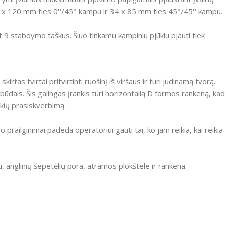
x 120 mm ties 0°/45° kampu ir 34 x 85 mm ties 45°/45° kampu.
ant 9 stabdymo taškus.
Šiuo tinkamu kampiniu pjūklu pjauti tiek
tas tvirtai pritvirtinti ruošinį iš viršaus ir turi judinamą tvorą.
 būdais.
Šis galingas įrankis turi horizontalią D formos rankeną, kad
lkių prasiskverbimą.
o prailginimai padeda operatoriui gauti tai, ko jam reikia, kai reikia
u, anglinių šepetėlių pora, atramos plokštele ir rankena.