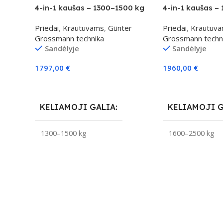
4-in-1 kaušas – 1300–1500 kg
4-in-1 kaušas –
klasei
klasei
Priedai
,
Krautuvams
,
Günter
Priedai
,
Krautuv
Grossmann technika
Grossmann techn
Sandėlyje
Sandėlyje
1797,00
€
1960,00
€
Į Krepšelį
Į Krepšelį
KELIAMOJI GALIA
KELIAMOJI 
1300–1500 kg
1600–2500 kg