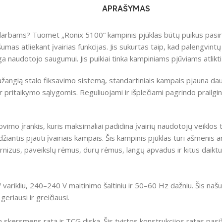
APRAŠYMAS
 darbams?
Tuomet „Ronix 5100“ kampinis pjūklas būtų puikus pasir
mas atliekant įvairias funkcijas.
Jis sukurtas taip, kad palengvint
ga naudotojo saugumui.
Jis puikiai tinka kampiniams pjūviams atlikt
angią stalo fiksavimo sistemą, standartiniais kampais pjauna daug g
ir pritaikymo sąlygomis.
Reguliuojami ir išplečiami pagrindo prailgi
imo įrankis, kuris maksimaliai padidina įvairių naudotojų veiklos ti
džiantis pjauti įvairiais kampais.
Šis kampinis pjūklas turi ašmenis a
arnizus, paveikslų rėmus, durų rėmus, langų apvadus ir kitus daiktu
varikliu, 240–240 V maitinimo šaltiniu ir 50–60 Hz dažniu.
Šis našu
eriausi ir greičiausi.
m skersmens ratą ir TCG diską.
Šis tvirtos konstrukcijos ratas pas