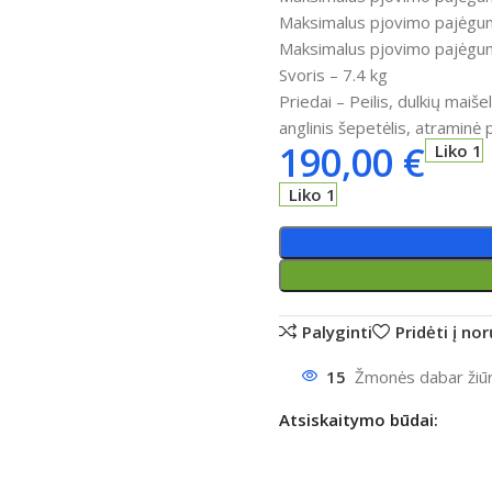
Maksimalus pjovimo pajėgu
Maksimalus pjovimo pajėg
Svoris – 7.4 kg
Priedai –
Peilis, dulkių maišel
anglinis šepetėlis, atraminė p
190,00
€
Liko 1
Liko 1
Palyginti
Pridėti į no
15
Žmonės dabar žiūri
Atsiskaitymo būdai: