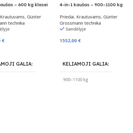
kaušas – 600 kg klasei
4-in-1 kaušas – 900–1100 kg
klasei
Krautuvams
,
Günter
Priedai
,
Krautuvams
,
Günter
nn technika
Grossmann technika
ėlyje
Sandėlyje
0
€
1552,00
€
elį
Į Krepšelį
AMOJI GALIA
KELIAMOJI GALIA
g
900–1100 kg