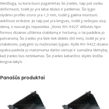
Medžiagą, su kuria buvo pagamintas šis įrankis, taip pat sunku
deformuoti, todėl jis yra labai tikslus ir patikimas. Šio lygio
slydimo profilio storis yra 1,3 mm, todėl jį galima montuoti
ankštose erdvėse. Jis taip pat yra lengvas, todėl jį nešiojasi visą
dieną, o nuovargis nepasiekia. „Ronix RH-9422” dėžutės tipo
formos dizainas užtikrina stabilumą ir tvirtumą, o tai padidina jo
patvarumą. Šis įrankis yra šiek tiek didelis (60 mm), todėl jis yra
stabilesnis, palyginti su mažesniais lygiais. Ryški RH-9422 dizaino
spalva padeda jo matomumui darbo vietoje ir sumažina tikimybę,
kad įrankis bus netinkamas. Šio įrankio kabančios skylės leidžia
lengvai laikyti.
Panašūs produktai