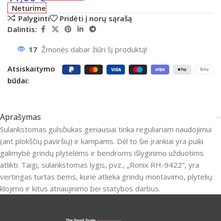
Neturime
Palyginti
Pridėti į norų sąrašą
Dalintis:
17
Žmonės dabar žiūri šį produktą!
Atsiskaitymo
būdai:
Aprašymas
Sulankstomas gulsčiukas geriausiai tinka reguliariam naudojimui
(ant plokščių paviršių) ir kampams. Dėl to šie įrankiai yra puiki
galimybė grindų plytelėms ir bendroms išlyginimo užduotims
atlikti. Taigi, sulankstomas lygis, pvz., „Ronix RH-9422”, yra
vertingas turtas tiems, kurie atlieka grindų montavimo, plytelių
klojimo ir kitus atnaujinimo bei statybos darbus.