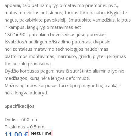
apdailai, taip pat namų lygio matavimo priemonei. pvz.,
matavimo vietos ant sienos, tarpas tarp pakabų, išlyginkite
nagus, pakabinkite paveikslėlį, išmatuokite vamzdžius, laiptus
ir kampus, langų lygio matavimas ect
180° ir 90° patenkina beveik visus jūsų poreikius;
Išvaizdos/naudingumo/išradimo patentas, dvipusio
horizontalaus matavimo technologijos naudojimas,
platformos montavimas, marmuro, grindų plytelių klojimas
turi unikalų pranašumą.
Dydžio korpusas pagamintas iš sutirštinto aliuminio lydinio
medžiagos, kurią nėra lengva deformuoti.
Mažos apimties korpusas turi stiprią magnetinę trauką ir
nėra lengva atidaryti.
Specifikacijos
Dydis – 600 mm
Tikslumas – 0.5mm
11,00
€
Neturime