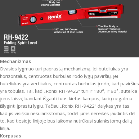
Mechanizmas
Dvasios lygmuo turi paprastą mechanizmą. Jei buteliukas yra
horizontalus, centruotas burbulas rodo lygų paviršių. Jei
buteliukas yra vertikalus, centruotas burbulas įrodo, kad paviršius
yra tobulas. Tai, kad „Ronix RH-9422” turi ir 180°, ir 90°, suteikia
jums laisvę bandant išgauti tuos kietus kampus, kurių negalima
išlyginti įprastu lygiu. Tačiau „Ronix RH-9422” dalykas yra tas,
kad jis visiškai nesulankstomas, todėl jums nereikės jaudintis dėl
to, kad tiesioje linijoje bus laikoma nutrūkusi sulankstomų dalių
linija.
Korpusas