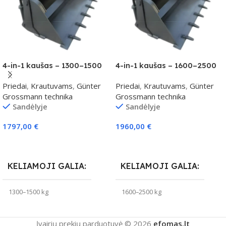
4-in-1 kaušas – 1300–1500
4-in-1 kaušas – 1600–2500
kg klasei
kg klasei
Priedai
,
Krautuvams
,
Günter
Priedai
,
Krautuvams
,
Günter
Grossmann technika
Grossmann technika
Sandėlyje
Sandėlyje
1797,00
€
1960,00
€
Į Krepšelį
Į Krepšelį
KELIAMOJI GALIA
KELIAMOJI GALIA
1300–1500 kg
1600–2500 kg
Įvairių prekių parduotuvė © 2026
efomas.lt