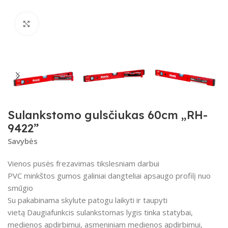
Spustelėkite, kad padidintumėte
Sulankstomo gulsčiukas 60cm „RH-
9422”
Savybės
Vienos pusės frezavimas tikslesniam darbui
PVC minkštos gumos galiniai dangteliai apsaugo profilį nuo
smūgio
Su pakabinama skylute patogu laikyti ir taupyti
vietą Daugiafunkcis sulankstomas lygis tinka statybai,
medienos apdirbimui, asmeniniam medienos apdirbimui,