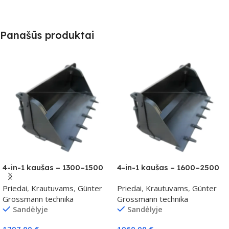
Panašūs produktai
4-in-1 kaušas – 1300–1500
4-in-1 kaušas – 1600–2500
kg klasei
kg klasei
Priedai
,
Krautuvams
,
Günter
Priedai
,
Krautuvams
,
Günter
Grossmann technika
Grossmann technika
Sandėlyje
Sandėlyje
1797,00
€
1960,00
€