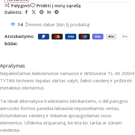
Palyginti
Pridėti į norų sąrašą
Dalintis:
14
Žmonės dabar žiūri šį produktą!
Atsiskaitymo
būdai:
Aprašymas
Nepakeičiamas kiekvienuose namuose ir dirbtuvėse TL-40 200ml
TYTAN techninis tepalas skirtas valyti, šalinti vandenį ir prižiūrėti
metalinius elementus.
Tai ideali alternatyva tradiciniams lubrikantams, o dėl patogios
aerozolio formos pasiekia labiausiai nepasiekiamas vietas,
išstumdamas vandenį ir tinkamai apsaugodamas visus
elementus. Užtikrina atsparumą, be kita ko: taršai ar sūriam
vandeniui.