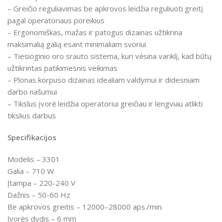
– Greičio reguliavimas be apkrovos leidžia reguliuoti greitį
pagal operatoriaus poreikius
– Ergonomiškas, mažas ir patogus dizainas užtikrina
maksimalią galią esant minimaliam svoriui
– Tiesioginio oro srauto sistema, kuri vėsina variklį, kad būtų
užtikrintas patikimesnis veikimas
– Plonas korpuso dizainas idealiam valdymui ir didesniam
darbo našumui
– Tikslus įvorė leidžia operatoriui greičiau ir lengviau atlikti
tikslius darbus
Specifikacijos
Modelis – 3301
Galia – 710 W
Įtampa – 220-240 V
Dažnis – 50-60 Hz
Be apkrovos greitis
–
12000–28000 aps./min.
Įvorės dydis – 6 mm