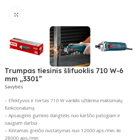
Spustelėkite, kad padidintumėte
Trumpas tiesinis šlifuoklis 710 W-6
mm „3301”
Savybės
– Efektyvus ir tvirtas 710 W variklis užtikrina maksimalų
funkcionalumą
– Apsauginis guminis dangtelis nuo karščio patogiam ir
saugiam darbui
– Kintamas greičio nustatymas nuo 12000 aps./min. iki
28000 aps./min.