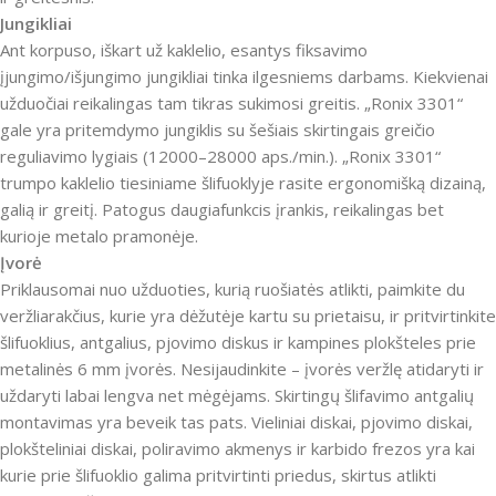
Jungikliai
Ant korpuso, iškart už kaklelio, esantys fiksavimo
įjungimo/išjungimo jungikliai tinka ilgesniems darbams.
Kiekvienai
užduočiai reikalingas tam tikras sukimosi greitis.
„Ronix 3301“
gale yra pritemdymo jungiklis su šešiais skirtingais greičio
reguliavimo lygiais (12000–28000 aps./min.).
„Ronix 3301“
trumpo kaklelio tiesiniame šlifuoklyje rasite ergonomišką dizainą,
galią ir greitį.
Patogus daugiafunkcis įrankis, reikalingas bet
kurioje metalo pramonėje.
Įvorė
Priklausomai nuo užduoties, kurią ruošiatės atlikti, paimkite du
veržliarakčius, kurie yra dėžutėje kartu su prietaisu, ir pritvirtinkite
šlifuoklius, antgalius, pjovimo diskus ir kampines plokšteles prie
metalinės 6 mm įvorės.
Nesijaudinkite – įvorės veržlę atidaryti ir
uždaryti labai lengva net mėgėjams.
Skirtingų šlifavimo antgalių
montavimas yra beveik tas pats.
Vieliniai diskai, pjovimo diskai,
plokšteliniai diskai, poliravimo akmenys ir karbido frezos yra kai
kurie prie šlifuoklio galima pritvirtinti priedus, skirtus atlikti