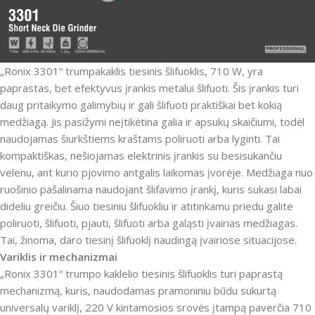
„Ronix 3301“ trumpakaklis tiesinis šlifuoklis, 710 W, yra
paprastas, bet efektyvus įrankis metalui šlifuoti.
Šis įrankis turi
daug pritaikymo galimybių ir gali šlifuoti praktiškai bet kokią
medžiagą.
Jis pasižymi neįtikėtina galia ir apsukų skaičiumi, todėl
naudojamas šiurkštiems kraštams poliruoti arba lyginti.
Tai
kompaktiškas, nešiojamas elektrinis įrankis su besisukančiu
velenu, ant kurio pjovimo antgalis laikomas įvorėje.
Medžiaga nuo
ruošinio pašalinama naudojant šlifavimo įrankį, kuris sukasi labai
dideliu greičiu.
Šiuo tiesiniu šlifuokliu ir atitinkamu priedu galite
poliruoti, šlifuoti, pjauti, šlifuoti arba galąsti įvairias medžiagas.
Tai, žinoma, daro tiesinį šlifuoklį naudingą įvairiose situacijose.
Variklis ir mechanizmai
„Ronix 3301“ trumpo kaklelio tiesinis šlifuoklis turi paprastą
mechanizmą, kuris, naudodamas pramoniniu būdu sukurtą
universalų variklį, 220 V kintamosios srovės įtampą paverčia 710