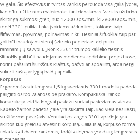
W galia.
Šis efektyvus ir tvirtas variklis perduoda visą galią įvorei,
kad būtų užtikrintas maksimalus funkcionalumas.
Variklis užtikrina
skirtingą sukimosi greitį nuo 12000 aps./min. iki 28000 aps./min.,
todėl 3301 puikiai tinka įvairioms užduotims, tokioms kaip
šlifavimas, pjovimas, poliravimas ir kt. Tiesiniai šlifuokliai taip pat
gali būti naudojami vietoj švitrinio popieriaus dėl puikių
raminamųjų savybių.
„Ronix 3301“ trumpo kaklelio tiesinis
šlifuoklis gali būti naudojamas medienos apdirbimo projektuose,
norint pašalinti šiurkščius kraštus, dažyti ar apdailinti, arba netgi
sukurti raštą ar lygią baldų apdailą.
Korpusas
Ergonomiškas ir lengvas 1,5 kg sveriantis 3301 modelis padeda
pailginti darbo valandas be prakaito.
Kompaktiška įrankio
konstrukcija leidžia lengvai pasiekti sunkiai pasiekiamas vietas.
Kabelio žarnos padėtis gale yra sukurta taip, kad viela nesiliestų
su šlifavimo paviršiais.
Ventiliacijos angos 3301 apačioje yra
skirtos kuo greičiau atvėsinti korpusą.
Galiausiai, korpuso forma
tinka laikyti dviem rankomis, todėl valdymas yra daug lengvesnis
ir greitesnis.