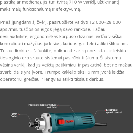
plastiką ar medieną).
Jis turi tvirtą 710 W variklį, užtikrinantį
maksimalų funkcionalumą ir efektyvumą.
Prieš įjungdami šį žvėrį, pasiruoškite valdyti 12 000–28 000
aps./min. tuščiosios eigos jėgą savo rankose.
Tačiau
nesijaudinkite;
ergonomiškas korpuso dizainas leidžia visiškai
kontroliuoti mažyčius judesius, kuriuos gali tekti atlikti šlifuojant.
Toliau dirbkite – šlifuokite, poliruokite ar ką nors kita – ir leiskite
tiesioginio oro srauto sistemai pasirūpinti šiluma.
Ši sistema
vėsina variklį, kad jis veiktų patikimiau.
Ir paskutinė, bet ne mažiau
svarbi dalis yra įvorė.
Trumpo kaklelio tiksli 6 mm įvorė leidžia
operatoriui greičiau ir lengviau atlikti tikslius darbus.