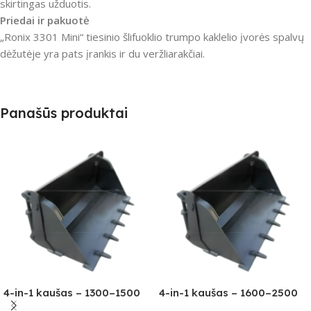
skirtingas užduotis.
Priedai ir pakuotė
„Ronix 3301 Mini“ tiesinio šlifuoklio trumpo kaklelio įvorės spalvų
dėžutėje yra pats įrankis ir du veržliarakčiai.
Panašūs produktai
4-in-1 kaušas – 1300–1500
4-in-1 kaušas – 1600–2500
kg klasei
kg klasei