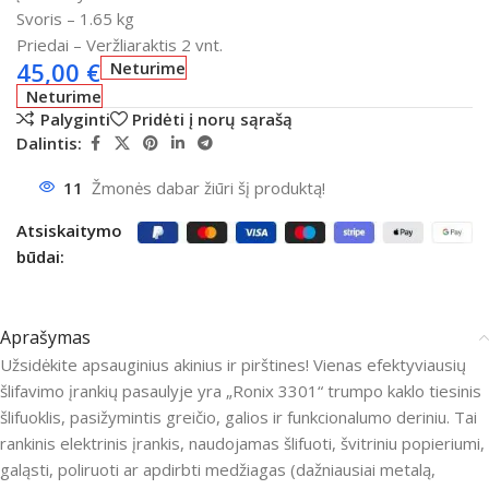
Svoris – 1.65 kg
Priedai – Veržliaraktis 2 vnt.
45,00
€
Neturime
Neturime
Palyginti
Pridėti į norų sąrašą
Dalintis:
11
Žmonės dabar žiūri šį produktą!
Atsiskaitymo
būdai:
Aprašymas
Užsidėkite apsauginius akinius ir pirštines!
Vienas efektyviausių
šlifavimo įrankių pasaulyje yra „Ronix 3301“ trumpo kaklo tiesinis
šlifuoklis, pasižymintis greičio, galios ir funkcionalumo deriniu.
Tai
rankinis elektrinis įrankis, naudojamas šlifuoti, švitriniu popieriumi,
galąsti, poliruoti ar apdirbti medžiagas (dažniausiai metalą,