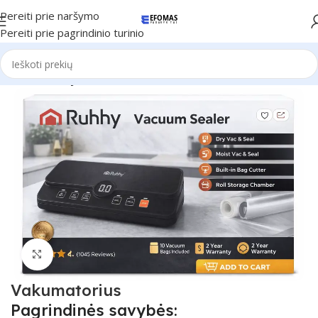
Pereiti prie naršymo
Pereiti prie pagrindinio turinio
Pradžia
Naujienos
Spustelėkite, kad padidintumėte
Vakumatorius
Pagrindinės savybės: