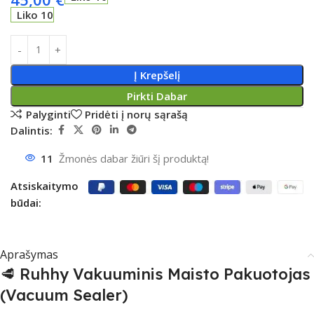
Liko 10
Į Krepšelį
Pirkti Dabar
Palyginti
Pridėti į norų sąrašą
Dalintis:
11
Žmonės dabar žiūri šį produktą!
Atsiskaitymo
būdai:
Aprašymas
🥩 Ruhhy Vakuuminis Maisto Pakuotojas
(Vacuum Sealer)