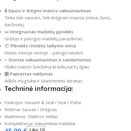
🔒
Sauso ir drėgno maisto vakuumavimas
Tinka tiek sausam, tiek drėgnam maistui (mėsa, žuvis,
daržovės)
✂️
Integruotas maišelių pjoviklis
Greitas ir patogus maišelių paruošimas
📦
Plėvelės ritinėlio laikymo vieta
Viskas vienoje vietoje – patogu naudoti
⚡
Greitas vakuumavimas ir sandarinimas
Išlaiko maisto šviežumą iki kelių kartų ilgiau
🎛️
Paprastas valdymas
Aiškūs mygtukai ir skaitmeninis ekranas.
Techninė informacija:
Funkcijos: Vacuum & Seal / Seal / Pulse
Režimai: Sausas / Drėgnas
Maitinimas: Elektros tinklas
Komplektacija: Vakuuminiai maišeliai.
45,00
€
Liko 10