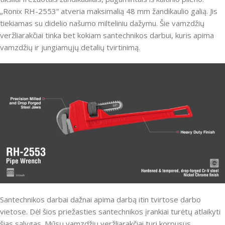
„Ronix RH-2553” atveria maksimalią 48 mm žandikaulio galią. Jis
tiekiamas su didelio našumo milteliniu dažymu. Šie vamzdžių
veržliarakčiai tinka bet kokiam santechnikos darbui, kuris apima
vamzdžių ir jungiamųjų detalių tvirtinimą.
Santechnikos darbai dažnai apima darbą itin tvirtose darbo
vietose. Dėl šios priežasties santechnikos įrankiai turėtų atlaikyti
šias sąlygas. Mūsų vamzdžių veržliarakčiai turi korpusus,