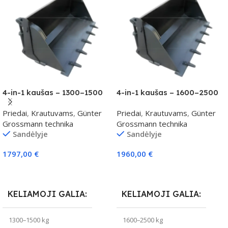
4-in-1 kaušas – 1300–1500
4-in-1 kaušas – 1600–2500
kg klasei
kg klasei
Priedai
,
Krautuvams
,
Günter
Priedai
,
Krautuvams
,
Günter
Grossmann technika
Grossmann technika
Sandėlyje
Sandėlyje
1797,00
€
1960,00
€
Į Krepšelį
Į Krepšelį
KELIAMOJI GALIA
KELIAMOJI GALIA
1300–1500 kg
1600–2500 kg