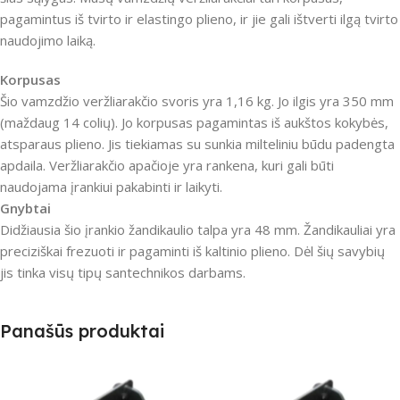
pagamintus iš tvirto ir elastingo plieno, ir jie gali ištverti ilgą tvirto
naudojimo laiką.
Korpusas
Šio vamzdžio veržliarakčio svoris yra 1,16 kg. Jo ilgis yra 350 mm
(maždaug 14 colių). Jo korpusas pagamintas iš aukštos kokybės,
atsparaus plieno. Jis tiekiamas su sunkia milteliniu būdu padengta
apdaila. Veržliarakčio apačioje yra rankena, kuri gali būti
naudojama įrankiui pakabinti ir laikyti.
Gnybtai
Didžiausia šio įrankio žandikaulio talpa yra 48 mm. Žandikauliai yra
preciziškai frezuoti ir pagaminti iš kaltinio plieno. Dėl šių savybių
jis tinka visų tipų santechnikos darbams.
Panašūs produktai