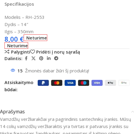
Specifikacijos
Modelis – RH-2553
Dydis – 14″
Ilgis – 350mm
8,00
€
Neturime
Neturime
Palyginti
Pridėti į norų sąrašą
Dalintis:
15
Žmonės dabar žiūri šį produktą!
Atsiskaitymo
būdai:
Aprašymas
Vamzdžių veržliarakčiai yra pagrindinis santechnikų įrankis. Mūsų
14 colių vamzdžių veržliaraktis yra tvirtas ir patvarus įrankis su
tiksliai frezuotais žandikauliais, pagamintais iš kaltinio plieno.