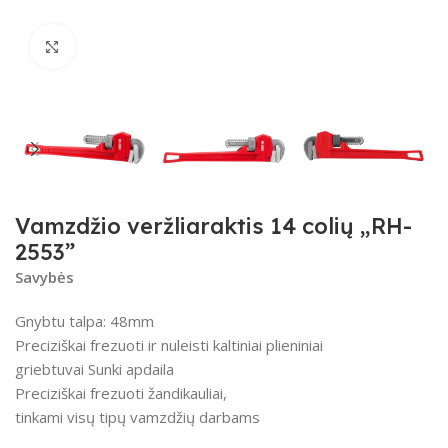
Spustelėkite, kad padidintumėte
Vamzdžio veržliaraktis 14 colių „RH-
2553”
Savybės
Gnybtu talpa: 48mm
Preciziškai frezuoti ir nuleisti kaltiniai plieniniai
griebtuvai Sunki apdaila
Preciziškai frezuoti žandikauliai,
tinkami visų tipų vamzdžių darbams