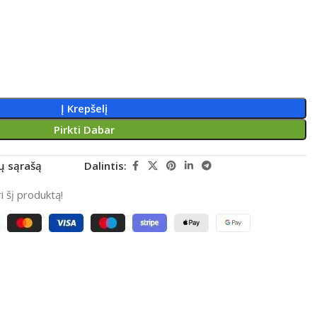
Į Krepšelį
Pirkti Dabar
rų sąrašą
Dalintis:
 šį produktą!