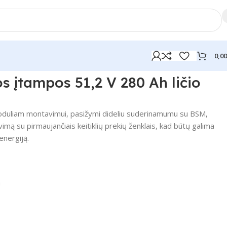
0,0
s įtampos 51,2 V 280 Ah ličio
moduliam montavimui, pasižymi dideliu suderinamumu su BSM,
vimą su pirmaujančiais keitiklių prekių ženklais, kad būtų galima
 energiją.
a