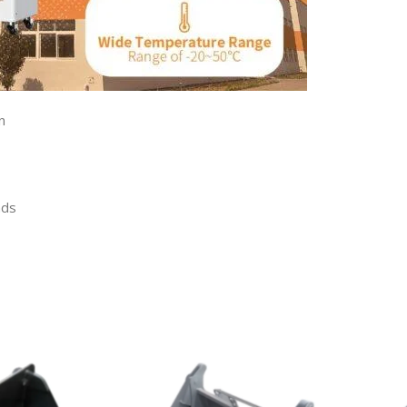
n
nds