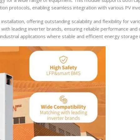
gy for a wide range of equipment. This module supports both capa
ion protocols, enabling seamless integration with various PV in
nstallation, offering outstanding scalability and flexibility for v
with leading inverter brands, ensuring reliable performance and 
 industrial applications where stable and efficient energy storage 