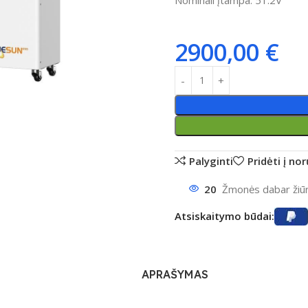
2900,00
€
ntumėte
Palyginti
Pridėti į no
20
Žmonės dabar žiūri
Atsiskaitymo būdai:
APRAŠYMAS