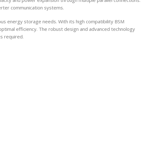
city and power expansion through multiple parallel connections.
verter communication systems.
arious energy storage needs. With its high compatibility BSM
optimal efficiency. The robust design and advanced technology
is required.