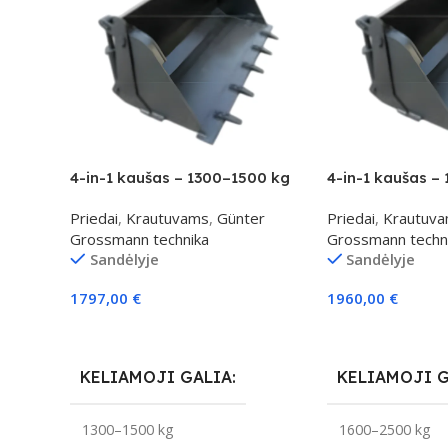
4-in-1 kaušas – 1300–1500 kg
4-in-1 kaušas –
klasei
klasei
Priedai
,
Krautuvams
,
Günter
Priedai
,
Krautuv
Grossmann technika
Grossmann techn
Sandėlyje
Sandėlyje
1797,00
€
1960,00
€
Į Krepšelį
Į Krepšelį
KELIAMOJI GALIA
KELIAMOJI 
1300–1500 kg
1600–2500 kg