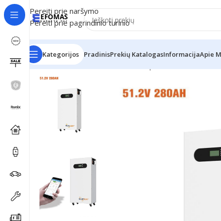
Pereiti prie naršymo
Pereiti prie pagrindinio turinio
Kategorijos
Pradinis
Prekių Katalogas
Informacija
Apie 
Pradžia
Elektros stotelės
Saulės panelės
Vertikali že