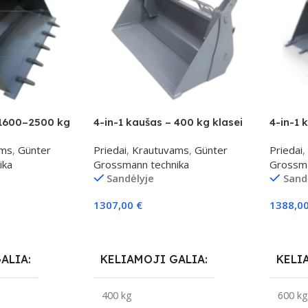
 1600–2500 kg
4-in-1 kaušas – 400 kg klasei
4-in-1 
ams
,
Günter
Priedai
,
Krautuvams
,
Günter
Priedai
,
ika
Grossmann technika
Grossma
Sandėlyje
Sand
1307,00
€
1388,0
Į Krepšelį
Į Krepš
GALIA
KELIAMOJI GALIA
KELI
400 kg
600 k