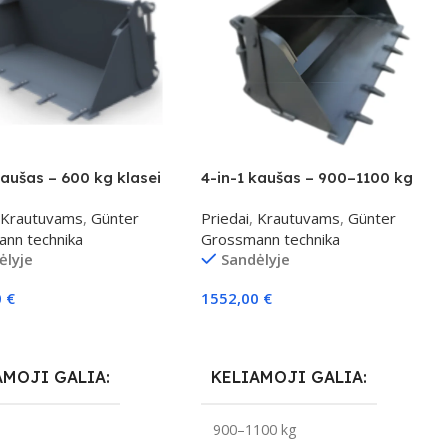
kaušas – 600 kg klasei
4-in-1 kaušas – 900–1100 kg
klasei
Krautuvams
,
Günter
Priedai
,
Krautuvams
,
Günter
nn technika
Grossmann technika
ėlyje
Sandėlyje
0
€
1552,00
€
elį
Į Krepšelį
AMOJI GALIA
KELIAMOJI GALIA
g
900–1100 kg