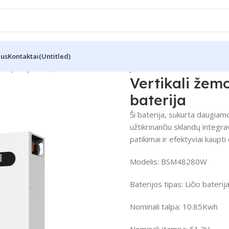
Mus
Kontaktai
(Untitled)
mos įtampos 51,2 V 280 Ah ličio baterija
Vertikali žemo
baterija
Ši baterija, sukurta daugia
užtikrinančiu sklandų integra
patikimai ir efektyviai kaupti
Modelis: BSM48280W
Baterijos tipas:
Ličio baterij
Nominali talpa: 10.85Kwh
Nominali įtampa:
51.2V