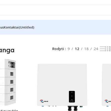
Mus
Kontaktai
(Untitled)
ranga
Rodyti
9
12
18
24