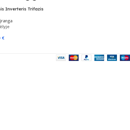
is Inverteris Trifazis
t H-T3 Series” 10kw
 įranga
ėlyje
0
€
elį