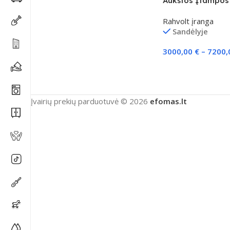
Aukštos Įtampos
„Rahvolt RV-HB 
Rahvolt įranga
Sandėlyje
3000,00
€
–
7200
Pasirinkti Savybes
Įvairių prekių parduotuvė © 2026
efomas.lt