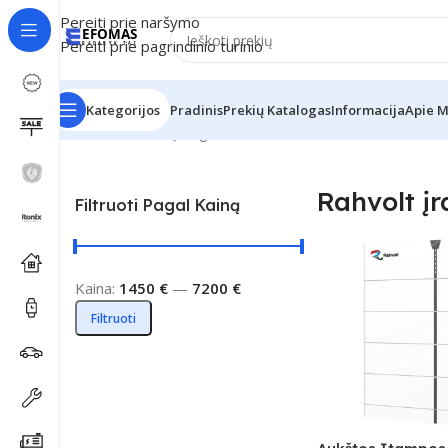
Pereiti prie naršymo
Pereiti prie pagrindinio turinio
Kategorijos
Pradinis
Prekių Katalogas
Informacija
Apie 
Pradžia
Rahvolt įranga
Rodomi visi rezultatai: 3
Rahvolt į
Filtruoti Pagal Kainą
Kaina:
1450 €
—
7200 €
Filtruoti