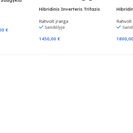
 Saugykla
G2”
Hibridinis Inverteris Trifazis
Hibridin
„Rahvolt H-T2 Series”-6kw
„Rahvol
Rahvolt įranga
Rahvolt
Sandėlyje
Sand
,00
€
1450,00
€
1800,0
Į Krepšelį
Į Krepš