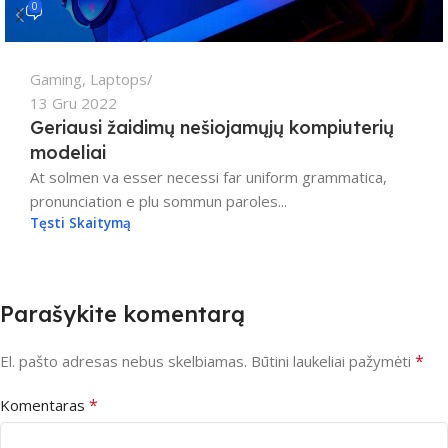
0
Gaming
,
Laptops
13 Gru 2022
Geriausi žaidimų nešiojamųjų kompiuterių
modeliai
At solmen va esser necessi far uniform grammatica,
pronunciation e plu sommun paroles...
Tęsti Skaitymą
Parašykite komentarą
*
El. pašto adresas nebus skelbiamas.
Būtini laukeliai pažymėti
*
Komentaras