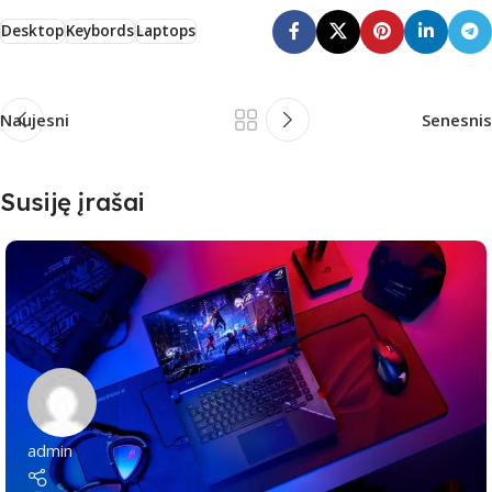
Desktop
Keybords
Laptops
Naujesni
Senesnis
Susiję įrašai
admin